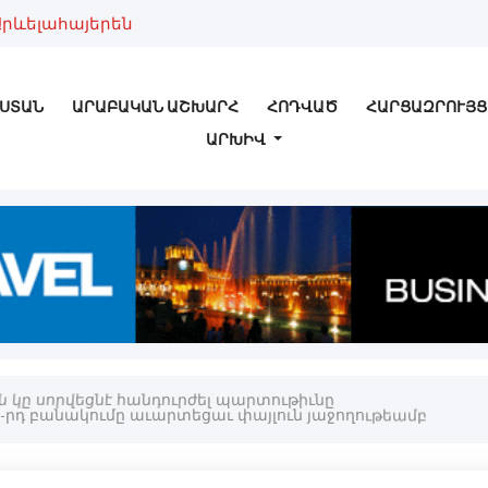
Արևելահայերեն
ՍՏԱՆ
ԱՐԱԲԱԿԱՆ ԱՇԽԱՐՀ
ՀՈԴՎԱԾ
ՀԱՐՑԱԶՐՈՒՅՑ
ԱՐԽԻՎ
ն կը սորվեցնէ հանդուրժել պարտութիւնը