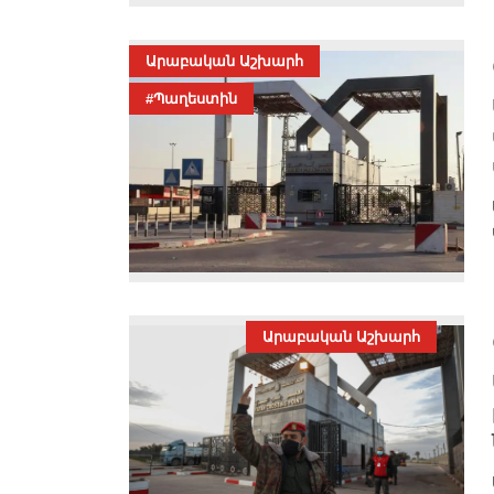
Արաբական Աշխարհ
#Պաղեստին
Արաբական Աշխարհ