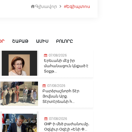
Գլխավոր
#Եգիպտոս
ՕՐ
ՇԱԲԱԹ
ԱՄԻՍ
ԲՈԼՈՐԸ
07/08/2026
Երեւանի մէջ իր
մահանացուն կնքած է
Տօքթ...
07/08/2026
Բարձրաշնորհ Տէր
Յովնան Արք.
Տէրտէրեանի հ...
07/08/2026
CHP-ի մեծ բաժանումը․
Օզկիւր Օզէլի «Ենի Փ...