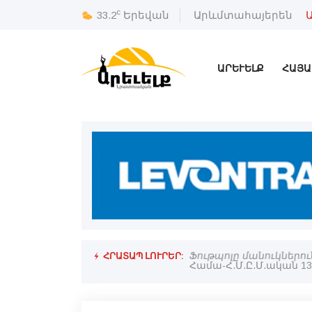
c
33.2
Երեվան
Արևմտահայերեն
ԱՐԵՒԵԼՔ
ՀԱՅԱ
ՀՐԱՏԱՊ ԼՈՒՐԵՐ:
Ֆութպոլը մանուկներու