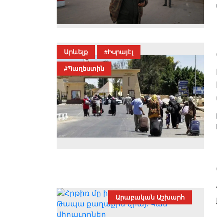
Արևելք
#Իսրայէլ
#Պաղեստին
Արաբական Աշխարհ