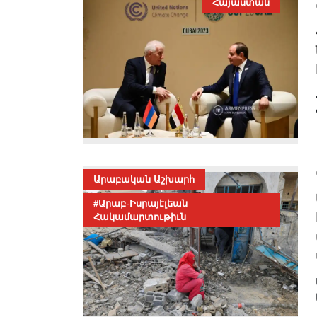
Հայաստան
Արաբական Աշխարհ
#Արաբ-Իսրայէլեան
Հակամարտութիւն