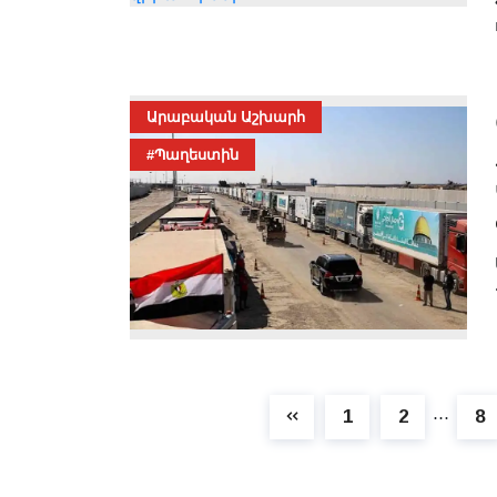
Արաբական Աշխարհ
#Պաղեստին
1
2
8
⋯