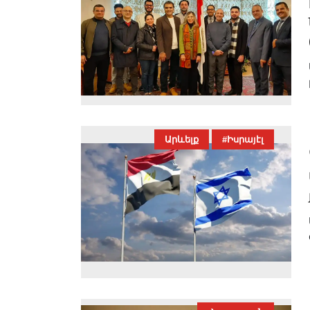
Արևելք
#Իսրայէլ