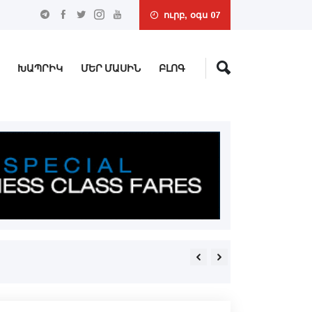
ուրբ, օգս 07
ԽԱՊՐԻԿ
ՄԵՐ ՄԱՍԻՆ
ԲԼՈԳ
Երեւանի մէջ իր մահանացու