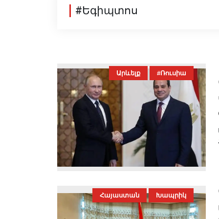
#Եգիպտոս
Արևելք
#Ռուսիա
Հայաստան
Խապրիկ