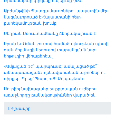
Միասնաբար փրկենք հայերէնը (48)
Արժանթինի Պատգամաւորներու պալատին մէջ
կազմաւորուած է Հայաստանի հետ
բարեկամութեան խումբ
Սեդրակ Առուստամեանը ձերբակալուած է
Իրան եւ Օման շուտով համաձայնութեան պիտի
գան Հորմուզի նեղուցով տարանցման նոր
երթուղիի վերաբերեալ
«Ամլացած թէ՞ պարպուած, ամայացած թէ՞
անապատացած» ղեկավարական աթոռներ ու
դիրքեր. Գրեց՝ Պարոյր Յ. Աղպաշեան
Սուրիոյ նախագահը եւ քրտական ուժերու
առաջնորդը բանակցութիւններ վարած են
Գլխավոր