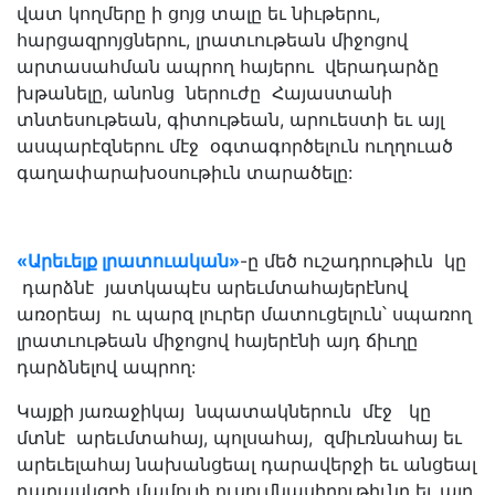
վատ կողմերը ի ցոյց տալը եւ նիւթերու,
հարցազրոյցներու, լրատւութեան միջոցով
արտասահման ապրող հայերու վերադարձը
խթանելը, անոնց ներուժը Հայաստանի
տնտեսութեան, գիտութեան, արուեստի եւ այլ
ասպարէզներու մէջ օգտագործելուն ուղղուած
գաղափարախօսութիւն տարածելը:
«Արեւելք լրատուական»
-ը մեծ ուշադրութիւն կը
դարձնէ յատկապէս արեւմտահայերէնով
առօրեայ ու պարզ լուրեր մատուցելուն՝ սպառող
լրատւութեան միջոցով հայերէնի այդ ճիւղը
դարձնելով ապրող:
Կայքի յառաջիկայ նպատակներուն մէջ կը
մտնէ արեւմտահայ, պոլսահայ, զմիւռնահայ եւ
արեւելահայ նախանցեալ դարավերջի եւ անցեալ
դարասկզբի մամուլի ուսումնասիրութիւնը եւ այդ