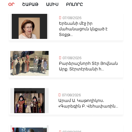
ՕՐ
ՇԱԲԱԹ
ԱՄԻՍ
ԲՈԼՈՐԸ
07/08/2026
Երեւանի մէջ իր
մահանացուն կնքած է
Տօքթ...
07/08/2026
Բարձրաշնորհ Տէր Յովնան
Արք. Տէրտէրեանի հ...
07/08/2026
Արամ Ա. Կաթողիկոս․
«Գարեգին Բ. Վեհափառին...