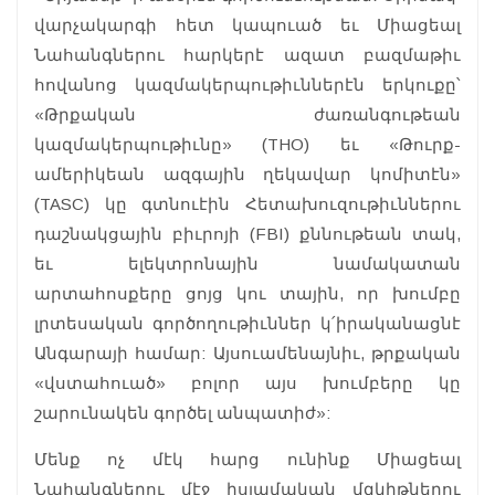
վարչակարգի հետ կապուած եւ Միացեալ
Նահանգներու հարկերէ ազատ բազմաթիւ
հովանոց կազմակերպութիւններէն երկուքը՝
«Թրքական ժառանգութեան
կազմակերպութիւնը» (THO) եւ «Թուրք-
ամերիկեան ազգային ղեկավար կոմիտէն»
(TASC) կը գտնուէին Հետախուզութիւններու
դաշնակցային բիւրոյի (FBI) քննութեան տակ,
եւ ելեկտրոնային նամակատան
արտահոսքերը ցոյց կու տային, որ խումբը
լրտեսական գործողութիւններ կ՛իրականացնէ
Անգարայի համար: Այսուամենայնիւ, թրքական
«վստահուած» բոլոր այս խումբերը կը
շարունակեն գործել անպատիժ»:
Մենք ոչ մէկ հարց ունինք Միացեալ
Նահանգներու մէջ իսլամական մզկիթներու