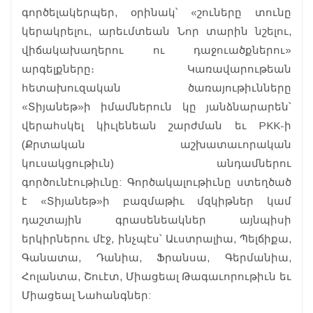
գործելակերպեր, օրինակ՝ «շուները տունը
կերակրելու, արեւմտեան Նոր տարին նշելու,
վիճակախաղերու ու դաջուածքներու»
արգելքները։ Կառավարութեան
հետախուզական ծառայութիւնները
«Տիյանեթ»ի իմամներուն կը յանձնարարեն՝
վերահսկել կիւլենեան շարժման եւ PKK-ի
(Քրտական աշխատաւորական
կուսակցութիւն) անդամներու
գործունէութիւնը: Գործակալութիւնը ստեղծած
է «Տիյանեթ»ի բազմաթիւ մզկիթներ կամ
դաշտային գրասենեակներ այնպիսի
երկիրներու մէջ, ինչպէս՝ Աւստրալիա, Պելճիքա,
Գանատա, Դանիա, Ֆրանսա, Գերմանիա,
Հոլանտա, Շուէտ, Միացեալ Թագաւորութիւն եւ
Միացեալ Նահանգներ: