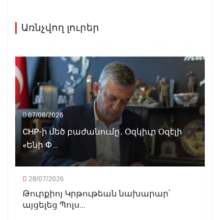
Առնչվող լուրեր
07/08/2026
CHP-ի մեծ բաժանումը․ Օզկիւր Օզէլի
«Ենի Փ...
28/07/2026
Թուրքիոյ Կրթութեան նախարար՝
այցելեց Պոլս...