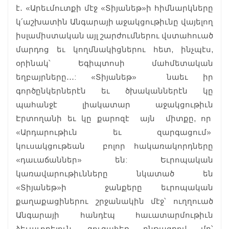
է․ «Արեւմուտքի մէջ «Տիյանեթ»ի հիմնարկները
կ՛աշխատին Անգարայի աջակցութիւնը վայելող
իսլամիստական այլ շարժումներու վստահուած
մարդոց եւ կողմնակիցներու հետ, ինչպէս,
օրինակ՝ Եգիպտոսի մահմետական
եղբայրները․․․: «Տիյանեթ» նաեւ իր
գործընկերներէն եւ ծխականներէն կը
պահանջէ լիակատար աջակցութիւն
Էրտողանի եւ կը քարոզէ այն միտքը, որ
«Արդարութիւն եւ զարգացում»
կուսակցութեան բոլոր հակառակորդները
«դաւաճաններ» են: Եւրոպական
կառավարութիւնները նկատած են
«Տիյանեթ»ի ջանքերը եւրոպական
քաղաքացիներու շրջանակին մէջ՝ ուղղուած
Անգարայի հանդէպ հաւատարմութիւն
ձեւաւորելուն, զուգահեռ ընթացքով մը՝