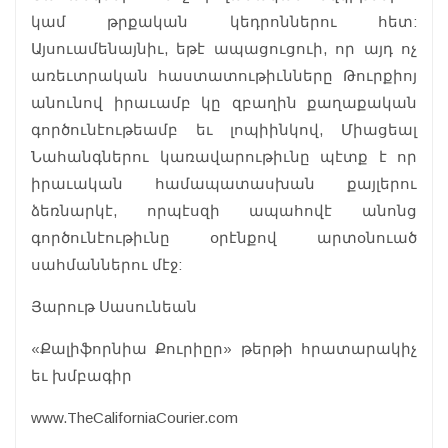
կամ թրքական կեդրոններու հետ:
Այսուամենայնիւ, եթէ ապացուցուի, որ այդ ոչ
առեւտրական հաստատութիւնները Թուրքիոյ
անունով իրաւամբ կը զբաղին քաղաքական
գործունէութեամբ եւ լոպիինկով, Միացեալ
Նահանգներու կառավարութիւնը պէտք է որ
իրաւական համապատասխան քայլերու
ձեռնարկէ, որպէսզի ապահովէ անոնց
գործունէութիւնը օրէնքով արտօնուած
սահմաններու մէջ:
Յարութ Սասունեան
«Քալիֆորնիա Քուրիըր» թերթի հրատարակիչ
եւ խմբագիր
www.TheCaliforniaCourier.com