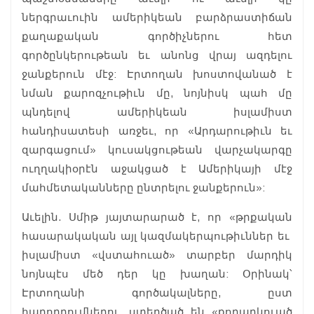
ներգրաւուին ամերիկեան բարձրաստիճան
քաղաքական գործիչներու հետ
գործընկերութեան եւ անոնց վրայ ազդելու
ջանքերուն մէջ: Էրտողան խոստովանած է
նման քարոզչութիւն մը, նոյնիսկ պահ մը
պնդելով ամերիկեան իսլամիստ
հանդիսատեսի առջեւ, որ «Արդարութիւն եւ
զարգացում» կուսակցութեան վարչակարգը
ուղղակիօրէն աջակցած է Ամերիկայի մէջ
մահմետականները ընտրելու ջանքերուն»:
Աւելին. Սմիթ յայտարարած է, որ «թրքական
հասարակական այլ կազմակերպութիւններ եւ
իսլամիստ «վստահուած» տարբեր մարդիկ
նոյնպէս մեծ դեր կը խաղան: Օրինակ՝
Էրտողանի գործակալները, ըստ
հաղորդումներու, ստեղծած են «քողարկուած