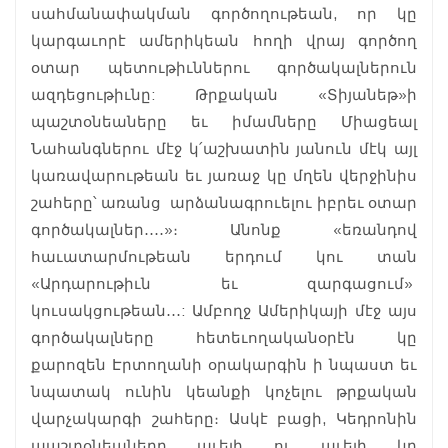
սահմանափակման գործողութեան, որ կը
կարգաւորէ ամերիկեան հողի վրայ գործող
օտար պետութիւններու գործակալներուն
ազդեցութիւնը: Թրքական «Տիյանեթ»ի
պաշտօնեաները եւ իմամները Միացեալ
Նահանգներու մէջ կ՛աշխատին յանուն մէկ այլ
կառավարութեան եւ յառաջ կը մղեն վերջինիս
շահերը՝ առանց արձանագրուելու իբրեւ օտար
գործակալներ․․․․»։ Անոնք «եռանդով
հաւատարմութեան երդում կու տան
«Արդարութիւն եւ զարգացում»
կուսակցութեան․․․: Ամբողջ Ամերիկայի մէջ այս
գործակալները հետեւողականօրէն կը
քարոզեն Էրտողանի օրակարգին ի նպաստ եւ
նպատակ ունին կեանքի կոչելու թրքական
վարչակարգի շահերը։ Ասկէ բացի, Կեդրոնին
պաշտօնեաները աւելի ու աւելի կը