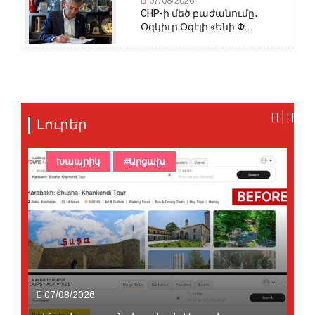
07/08/2026
CHP-ի մեծ բաժանումը․
Օզկիւր Օզէլի «Ենի Փ...
Լուրեր
Խապրիկ
#Արցախ
07/08/2026