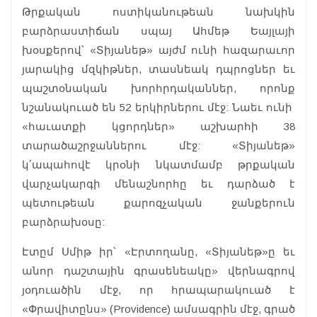
Թրքական ոստիկանութեան նախկին
բարձրաստիճան սպայ Ահմեթ Եայլայի
խօսքերով՝ «Տիյանեթ» այժմ ունի հազարաւոր
յարակից մզկիթներ, տասնեակ դպրոցներ եւ
պաշտօնական խորհրդականներ, որոնք
նշանակուած են 52 երկիրներու մէջ: Նաեւ ունի
«հաւատքի կցորդներ» աշխարհի 38
տարածաշրջաններու մէջ: «Տիյանեթ»
կ՛ապահովէ կրօնի նկատմամբ թրքական
վարչակարգի մենաշնորհը եւ դարձած է
պետութեան քարոզչական ջանքերուն
բարձրախօսը:
Էտըմ Սմիթ իր՝ «Էրտողանը, «Տիյանեթ»ը եւ
անոր դաշտային գրասենեակը» վերնագրով
յօդուածին մէջ, որ հրապարակուած է
«Փրավիտընս» (Providence) ամսագրին մէջ, գրած