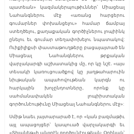
պատեան» կազմակերպութիւններ՝ Միացեալ
Նահանգներու մէջ «առանց հարցերու
գումարներ փոխանցելու» համար ճամբայ
ստեղծելու, քաղաքական գործիչներու լոպիինկ
ընելու եւ գումար տեղափոխելու նպատակով:
Ուիքիլիքսի փաստաթուղթերը բացայայտած են
Միացեալ Նահանգներու թրքական
վարչակարգի աշխատակից մը, որ կը նշէ. «այս
տեսակի կառուցուածքով կը յաղթահարուին
նիւթական ապահովութեան կարգն ու
հարկային խոչընդոտները, որոնք կը
սահմանափակեն լոպիիստական
գործունէութիւնը Միացեալ Նահանգներու մէջ»:
Սմիթ նաեւ յայտարարած է, որ «կան բազմաթիւ
այլ ապացոյցեր՝ կապուած վարչակարգի եւ
«Տիյանեթ»ի անօրէն գործունէութեան։ Օրինակ՝