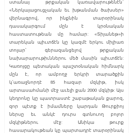
ստանայ թրքական կառավարութենէն`
«Ներկայացուցչական եւ խթանման ծախսեր»
վերնագրով, որ ինքնին տարօրինակ
դասակարգում մըն է կրօնական
հաստատութեան մը համար: «Տիյանեթ»ի
տարեկան պիւտճէն կը կազմէ երկու միլիառ
տոլար՝ գերազանցելով թրքական
նախարարութիւններու մեծ մասին պիւտճէն:
Կառոյցը պետական պաշտօնական հիմնարկ
մըն է, որ ամբողջ երկրի տարածքին
կ՛առաջնորդէ 85 հազար մզկիթ, իսկ
արտասահմանի մէջ աւելի քան 2000 մզկիթ: Այս
կեդրոնը կը պատրաստէ շաբաթական քարոզ,
զոր պէտք է իմամները կարդան Թուրքիոյ
ներսը եւ անկէ դուրս գտնուող բոլոր
մզկիթներու մէջ: Անիկա թուրք
հասարակութեան կը պարտադրէ տարօրինակ