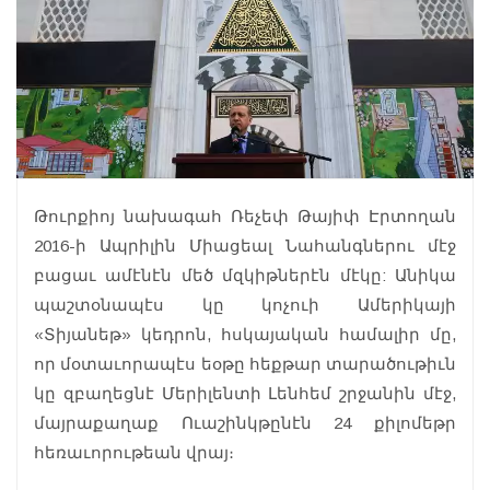
Թուրքիոյ նախագահ Ռեչեփ Թայիփ Էրտողան
2016-ի Ապրիլին Միացեալ Նահանգներու մէջ
բացաւ ամէնէն մեծ մզկիթներէն մէկը: Անիկա
պաշտօնապէս կը կոչուի Ամերիկայի
«Տիյանեթ» կեդրոն, հսկայական համալիր մը,
որ մօտաւորապէս եօթը հեքթար տարածութիւն
կը զբաղեցնէ Մերիլենտի Լենհեմ շրջանին մէջ,
մայրաքաղաք Ուաշինկթընէն 24 քիլոմեթր
հեռաւորութեան վրայ։