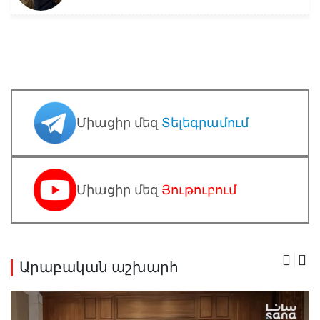
Միացիր մեզ
Տելեգրամում
Միացիր մեզ
Յութուբում
Արաբական աշխարհ