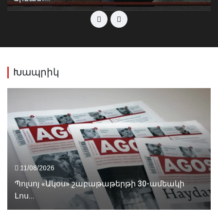
Խապրիկ
11/08/2026
Պոլսոյ «Ակօս» շաբաթաթերթի 30-ամեակի
Լոս...