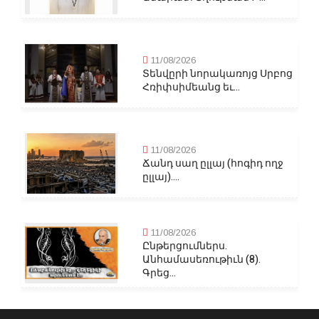
11/08/2026
Տենվըրի նորակառոյց Սրբոց
Հռիփսիմեանց եւ...
11/08/2026
Ճանդ սաղ ըլլայ (հոգիդ ողջ
ըլլայ)....
11/08/2026
Ընթերցումներս.
Անհամասեռութիւն (8).
Գրեց...