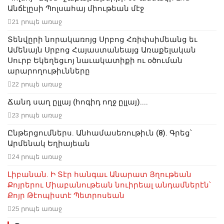
Անճէլըսի Պոլսահայ միութեան մէջ
21 րոպե առաջ
Տենվըրի նորակառոյց Սրբոց Հռիփսիմեանց եւ
Ամենայն Սրբոց Հայաստանեայց Առաքելական
Սուրբ Եկեղեցւոյ նաւակատիքի ու օծուման
արարողութիւնները
22 րոպե առաջ
Ճանդ սաղ ըլլայ (հոգիդ ողջ ըլլայ)....
23 րոպե առաջ
Ընթերցումներս. Անհամասեռութիւն (8). Գրեց՝
Արմենակ Եղիայեան
24 րոպե առաջ
Լիբանան. Ի Տէր հանգաւ Անարատ Յղութեան
Քոյրերու Միաբանութեան նուիրեալ անդամներէն՝
Քոյր Թէոպիստէ Պետրոսեան
25 րոպե առաջ