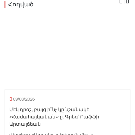
Հոդված
09/08/2026
Մէկ դրօշ, բայց ի՞նչ կը նշանակէ
«Համահայկական»-ը. Գրեց՝ Րաֆֆի
Արտալճեան
Վերջերս «Ազդակ»-ի էջերուն մէջ, «...