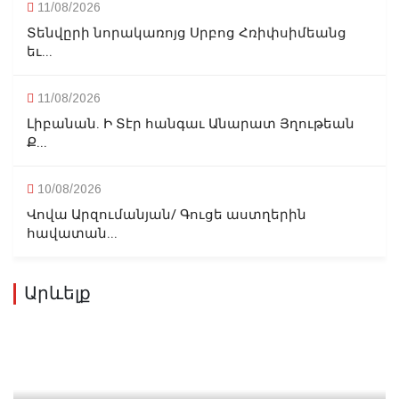
11/08/2026
Տենվըրի նորակառոյց Սրբոց Հռիփսիմեանց
եւ...
11/08/2026
Լիբանան. Ի Տէր հանգաւ Անարատ Յղութեան
Ք...
10/08/2026
Վովա Արզումանյան/ Գուցե աստղերին
հավատան...
Արևելք