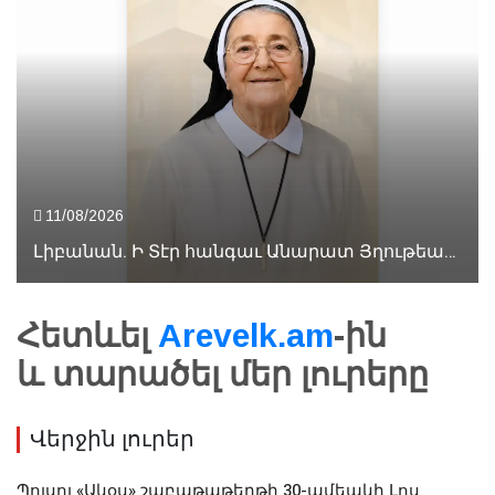
11/08/2026
Լիբանան. Ի Տէր հանգաւ Անարատ Յղութեան Քոյրերու Միաբանութեան նուիրեալ անդամներէն՝ Քոյր Թէոպիստէ Պետրոսեան
Հետևել
Arevelk.am
-ին
և տարածել մեր լուրերը
Վերջին լուրեր
Պոլսոյ «Ակօս» շաբաթաթերթի 30-ամեակի Լոս