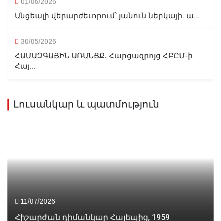
01/06/2026
Անցեալի վերարժեւորում՝ յանուն ներկայի. ա...
30/05/2026
ՀԱՄԱԶԳԱՅԻՆ ԱՌԱՆՑՔ․ Հարցազրոյց ՀԲԸՄ-ի
Հայ...
Լուսանկար և պատմություն
11/07/2026
Հիշարժան դիմանկար Հալեպից, 1959