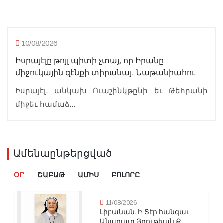
10/08/2026
Իսրայէլը թոյլ պիտի չտայ, որ Իրանը
միջուկային զէնքի տիրանայ. Նաթանիահու
Իսրայէլ, անկախ Ուաշինկթընի եւ Թեհրանի
միջեւ համաձ...
Ամենաընթերցված
ՕՐ
ՇԱԲԱԹ
ԱՄԻՍ
ԲՈԼՈՐԸ
11/08/2026
Լիբանան. Ի Տէր հանգաւ
Անարատ Յղութեան Ք...