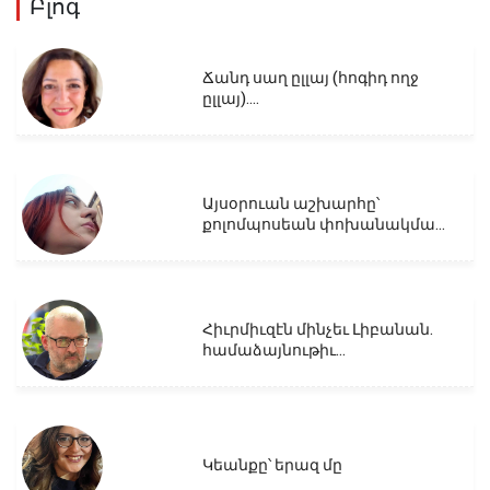
Բլոգ
Ճանդ սաղ ըլլայ (հոգիդ ողջ
ըլլայ)....
Այսօրուան աշխարհը՝
քոլոմպոսեան փոխանակմա...
Հիւրմիւզէն մինչեւ Լիբանան.
համաձայնութիւ...
Կեանքը՝ երազ մը