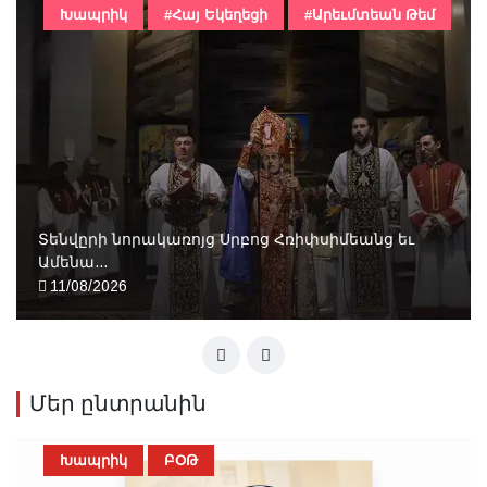
Խապրիկ
#Հայ Եկեղեցի
#Արեւմտեան Թեմ
Տենվըրի նորակառոյց Սրբոց Հռիփսիմեանց եւ
Ամենա...
11/08/2026
Մեր ընտրանին
Խապրիկ
ԲՕԹ