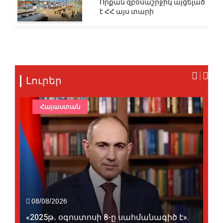
Որքան զբօսաշրջիկ այցելած
է ՀՀ այս տարի
Լուրեր
Հայաստան
08/08/2026
«2025թ․ օգոստոսի 8-ը սահմանագիծ է».