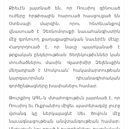
Քիեւէն յայտնած են, որ Ռուսիոյ զինուած
ուժերը հրթիռային հարուած հասցուցած են
Օտեսայի մարզին, որու հետեւանքով
վնասուած է Չեռնոմորսքի նաւահանգիստին
մէջ գտնուող քաղաքացիական նաւերէն մէկը:
Հաղորդուած է, որ նաւը պատկանած է
թրքական ընկերութեան: Տեղեկութիւններ կան
տուժածներու մասին: Վլատիմիր Զելենսքին
մեղադրած է Մոսկուան՝ հակամարտութեան
կարգաւորման դիւանագիտական
գործընթացները խափանելու համար:
Թուրքիոյ ԱԳՆ-ն մտահոգութիւն յայտնած է, որ
Ռուսիոյ եւ Ուքրանիոյ միջեւ պատերազմը լուրջ
վտանգ կը ներկայացնէ Սեւ ծովուն մէջ
նաւագնացութեան անվտանգութեան համար։
Անգարան կոչ ըրած է դադրեցնելու ռազմական