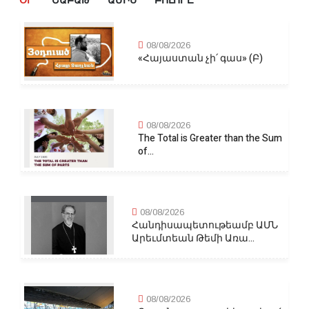
ՕՐ
ՇԱԲԱԹ
ԱՄԻՍ
ԲՈԼՈՐԸ
08/08/2026
«Հայաստան չի՛ գաս» (Բ)
08/08/2026
The Total is Greater than the Sum
of...
08/08/2026
Հանդիսապետութեամբ ԱՄՆ
Արեւմտեան Թեմի Առա...
08/08/2026