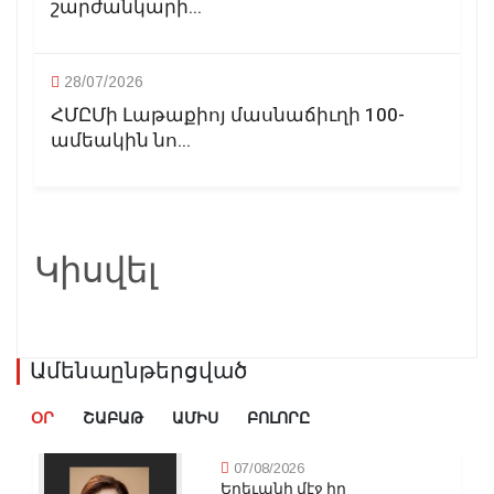
շարժանկարի...
28/07/2026
ՀՄԸՄի Լաթաքիոյ մասնաճիւղի 100-
ամեակին նո...
Կիսվել
Ամենաընթերցված
ՕՐ
ՇԱԲԱԹ
ԱՄԻՍ
ԲՈԼՈՐԸ
07/08/2026
Երեւանի մէջ իր