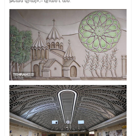
թեան վրայ»,– գրած է ան: