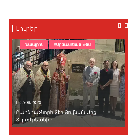
Լուրեր
Խապրիկ
#Արեւմտեան Թեմ
07/08/2026
Բարձրաշնորհ Տէր Յովնան Արք.
Տէրտէրեանի հ...