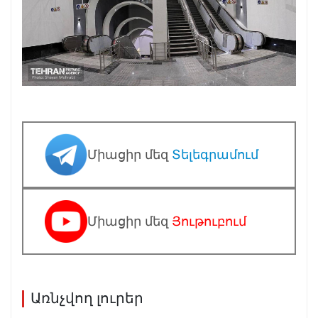
Միացիր մեզ
Տելեգրամում
Միացիր մեզ
Յութուբում
Առնչվող լուրեր