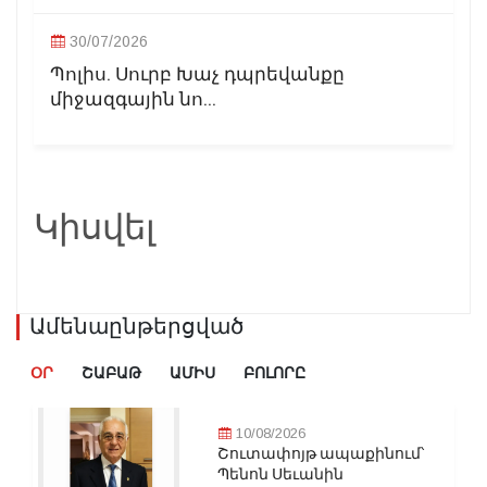
30/07/2026
Պոլիս. Սուրբ Խաչ դպրեվանքը
միջազգային նո...
Կիսվել
Ամենաընթերցված
ՕՐ
ՇԱԲԱԹ
ԱՄԻՍ
ԲՈԼՈՐԸ
10/08/2026
Շուտափոյթ ապաքինում՝
Պենոն Սեւանին