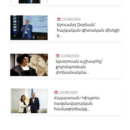
10/08/2026
Երուանդ Զօրեան՝
հայկական գիտական միտքի
ձ...
10/08/2026
Այսօրուան աշխարհը՝
քոլոմպոսեան
փոխանակմա...
10/08/2026
Հայաստան–Կիպրոս
ռազմավարական
համագործակց...