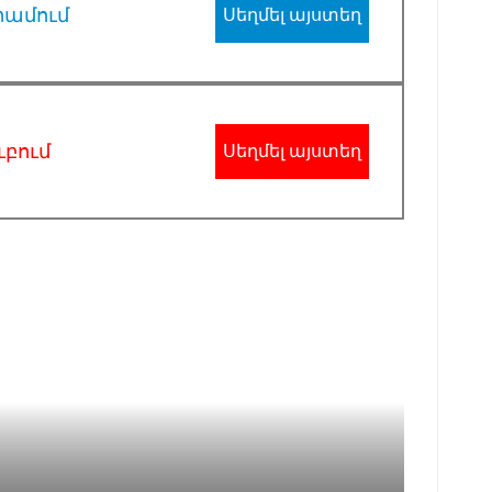
րամում
Սեղմել այստեղ
ւբում
Սեղմել այստեղ