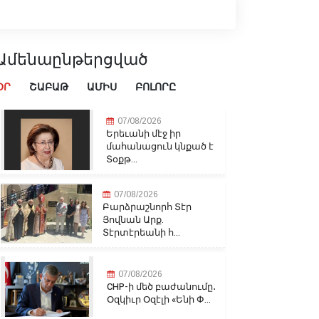
Ամենաընթերցված
ՕՐ
ՇԱԲԱԹ
ԱՄԻՍ
ԲՈԼՈՐԸ
07/08/2026
Երեւանի մէջ իր
մահանացուն կնքած է
Տօքթ...
07/08/2026
Բարձրաշնորհ Տէր
Յովնան Արք.
Տէրտէրեանի հ...
07/08/2026
CHP-ի մեծ բաժանումը․
Օզկիւր Օզէլի «Ենի Փ...