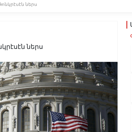
Գոնկրէսէն ներս
նկրէսէն ներս