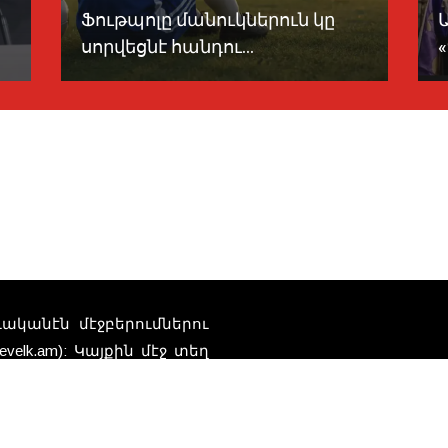
Ֆութպոլը մանուկներուն կը
սորվեցնէ հանդու...
տուականէն մէջբերումներու
elk.am): Կայքին մէջ տեղ
Հեռ
որ կը ներկայացնեն
դներու բովանդակութեան
ի կրեր: