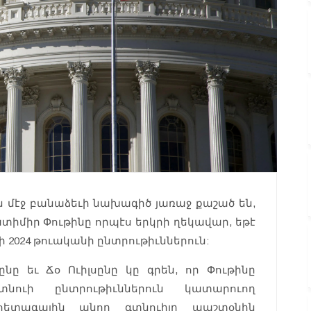
 մէջ բանաձեւի նախագիծ յառաջ քաշած են,
լատիմիր Փութինը որպէս երկրի ղեկավար, եթէ
 2024 թուականի ընտրութիւններուն:
նը եւ Ճօ Ուիլսընը կը գրեն, որ Փութինը
նուի ընտրութիւններուն կատարուող
հետագային անոր գտնուիլը պաշտօնին