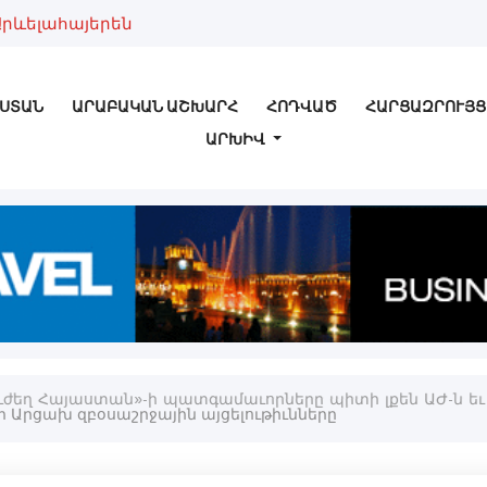
Արևելահայերեն
ՍՏԱՆ
ԱՐԱԲԱԿԱՆ ԱՇԽԱՐՀ
ՀՈԴՎԱԾ
ՀԱՐՑԱԶՐՈՒՅՑ
ԱՐԽԻՎ
 «Ուժեղ Հայաստան»-ի պատգամաւորները պիտի լքեն ԱԺ-ն ե