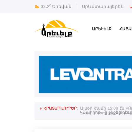
c
33.2
Երեվան
Արևմտահայերեն
ԱՐԵՒԵԼՔ
ՀԱՅԱ
ՀՐԱՏԱՊ ԼՈՒՐԵՐ:
Այսօր ժամը 15:00 էն
Նարեկ Կարապետեան