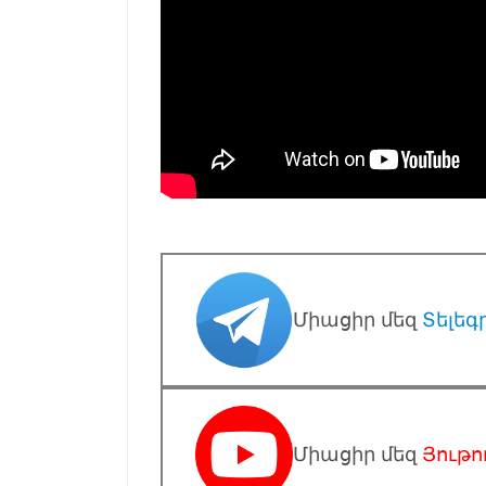
Միացիր մեզ
Տելեգ
Միացիր մեզ
Յութո