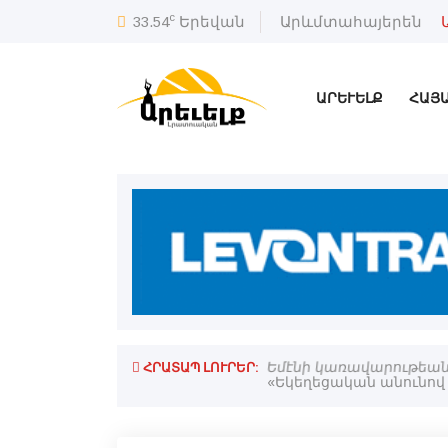
c
33.54
Երեվան
Արևմտահայերեն
ԱՐԵՒԵԼՔ
ՀԱՅ
ՀՐԱՏԱՊ ԼՈՒՐԵՐ:
արտայայտութիւն». Ռուբինեան
Եմէնի կառավարութեան ո