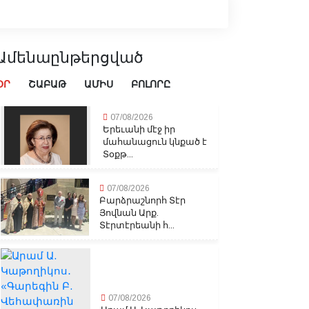
Ամենաընթերցված
ՕՐ
ՇԱԲԱԹ
ԱՄԻՍ
ԲՈԼՈՐԸ
07/08/2026
Երեւանի մէջ իր
մահանացուն կնքած է
Տօքթ...
07/08/2026
Բարձրաշնորհ Տէր
Յովնան Արք.
Տէրտէրեանի հ...
07/08/2026