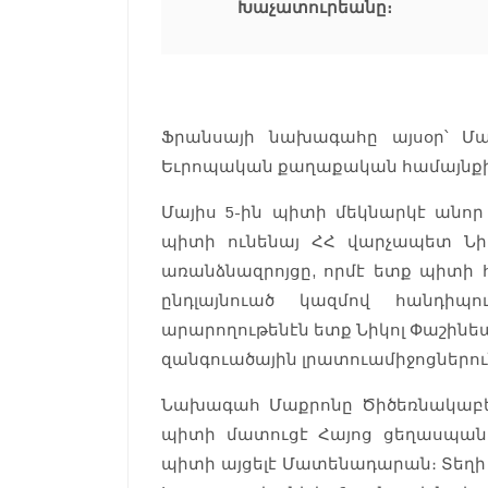
Խաչատուրեանը։
Ֆրանսայի նախագահը այսօր՝ Մա
Եւրոպական քաղաքական համայնքի
Մայիս 5-ին պիտի մեկնարկէ անոր
պիտի ունենայ ՀՀ վարչապետ Նի
առանձնազրոյցը, որմէ ետք պիտի հ
ընդլայնուած կազմով հանդիպո
արարողութենէն ետք Նիկոլ Փաշինե
զանգուածային լրատուամիջոցներու
Նախագահ Մաքրոնը Ծիծեռնակաբեր
պիտի մատուցէ Հայոց ցեղասպանո
պիտի այցելէ Մատենադարան։ Տեղի