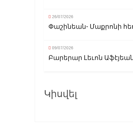
26/07/2026
Փաշինեան- Մաքրոնի հ
09/07/2026
Բարերար Լեւոն Աֆէյեան՝
Կիսվել