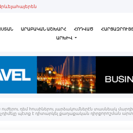
Արևելահայերեն
ԱՍՏԱՆ
ԱՐԱԲԱԿԱՆ ԱՇԽԱՐՀ
ՀՈԴՎԱԾ
ՀԱՐՑԱԶՐՈՒՅ
ԱՐԽԻՎ
ւժերու դեմ հուսիներու յարձակումներէն տասնեակ մարդիկ 