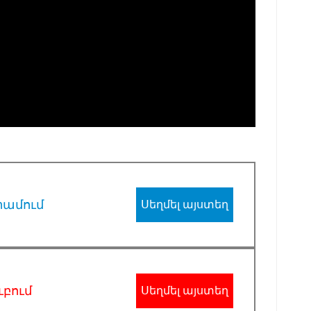
րամում
Սեղմել այստեղ
ւբում
Սեղմել այստեղ