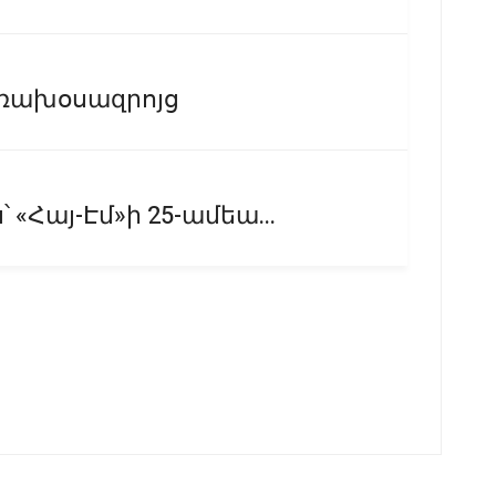
եռախօսազրոյց
 «Հայ-Էմ»ի 25-ամեա...