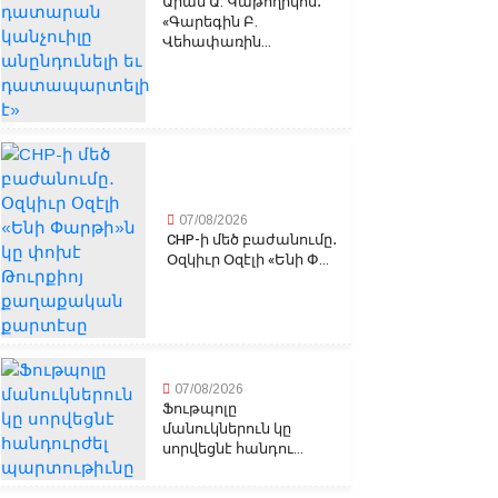
Արամ Ա. Կաթողիկոս․
«Գարեգին Բ.
Վեհափառին...
07/08/2026
CHP-ի մեծ բաժանումը․
Օզկիւր Օզէլի «Ենի Փ...
07/08/2026
Ֆութպոլը
մանուկներուն կը
սորվեցնէ հանդու...