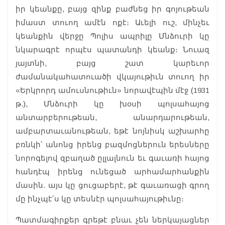
իր կեանքը, բայց զինք բաժնեց իր գոյութեան
իմաստ տուող ամէն ոքէ։ Աւելի ուշ, մինչեւ
կեանքին վերջը Պոլիս ապրիլը Մնձուրի կը
նկարագրէ որպէս պատանդի կեանք։ Նուազ
յայտնի, բայց շատ կարեւոր
ժամանակահատուածի վկայութիւն տուող իր
«Երկրորդ ամուսնութիւն» նորավէպին մէջ (1931
թ.), Մնձուրի կը խօսի պոլսահայոց
անտարբերութեան, անարդարութեան,
ամբարտաւանութեան, եթէ նոյնիսկ աշխարհը
բռնկի՝ անոնց իրենց բազմոցներուն երեսները
նորոգելով զբաղած ըլլալնուն եւ գաւառի հայոց
հանդէպ իրենց ունեցած արհամարհանքին
մասին. այս կը ցուցաբերէ, թէ գաւառացի գրող
մը ինչպէ՛ս կը տեսնէր պոլսահայութիւնը։
Պատմագիրքեր գրեթէ բնաւ չեն ներկայացներ