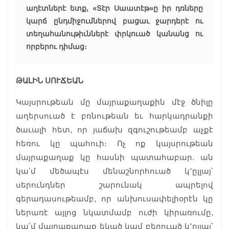
աղէտներէ ետք, «Տէր Սաատէթ»ը իր դռները
կարճ ընդմիջումներով բացաւ ջարդերէ ու
տեղահանութիւններէ փրկուած կանանց ու
որբերու դիմաց։
ԹԱԼԻՆ ՍՈՒՃԵԱՆ
Կայսրութեան մը մայրաքաղաքին մէջ ծնիլը
աղերսուած է բռնութեան եւ հարկադրանքի
ծաւալի հետ, որ յաճախ զգուշութեամբ աչքէ
հեռու կը պահուի։ Ոչ ոք կայսրութեան
մայրաքաղաք կը հասնի պատահաբար. ան
կա՛մ մեծապէս մենաշնորհուած կ՚ըլլայ՝
սերունդներ շարունակ ապրելով
գերադասութեամբ, որ անխուսափելիօրէն կը
ներառէ այլոց նկատմամբ ուժի կիրառումը,
կա՛մ մայրաքաղաք եկած կամ բերուած կ՚ըլլայ՝