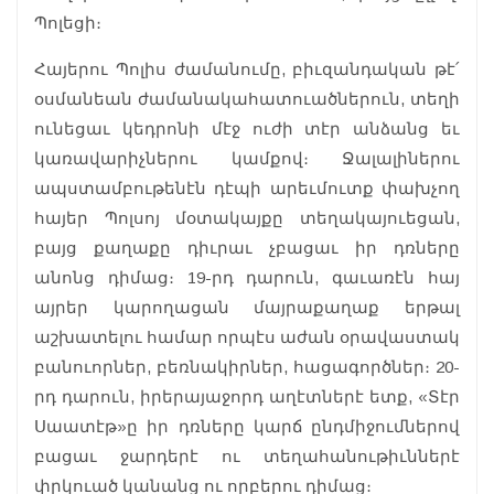
Պոլեցի։
Հայերու Պոլիս ժամանումը, բիւզանդական թէ՛
օսմանեան ժամանակահատուածներուն, տեղի
ունեցաւ կեդրոնի մէջ ուժի տէր անձանց եւ
կառավարիչներու կամքով։ Ջալալիներու
ապստամբութենէն դէպի արեւմուտք փախչող
հայեր Պոլսոյ մօտակայքը տեղակայուեցան,
բայց քաղաքը դիւրաւ չբացաւ իր դռները
անոնց դիմաց։ 19-րդ դարուն, գաւառէն հայ
այրեր կարողացան մայրաքաղաք երթալ
աշխատելու համար որպէս աժան օրավաստակ
բանուորներ, բեռնակիրներ, հացագործներ։ 20-
րդ դարուն, իրերայաջորդ աղէտներէ ետք, «Տէր
Սաատէթ»ը իր դռները կարճ ընդմիջումներով
բացաւ ջարդերէ ու տեղահանութիւններէ
փրկուած կանանց ու որբերու դիմաց։