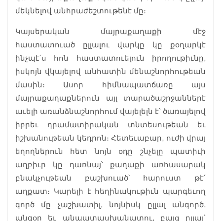
մեկնելով անհրաժեշտութենէ մը։
Կայսերական մայրաքաղաքի մէջ
հաստատուած ըլլալու վարկը կը քօղարկէ
ինչպէ՛ս հոն հաստատուելուն իրողութիւնը,
իսկոյն վկայելով անհատին մենաշնորհութեան
մասին։ Ասոր հիմնապատճառը այս
մայրաքաղաքներուն այլ տարածաշրջաններէ
աւելի առանձնաշնորհում վայելելն է՝ ծառայելով
իբրեւ դրամատիրական տնտեսութեան եւ
իշխանութեան կեդրոն։ Հետեւաբար, ուժի վրայ
եղողներուն հետ նոյն օդը շնչելը պատիւի
աղբիւր կը դառնայ՝ քաղաքի առհասարակ
բնակչութեան բաշխուած՝ հարուստ թէ՛
աղքատ։ Կարելի է հեղինակութիւն պարգեւող
գործ մը չաշխատիլ, նոյնիսկ ըլլալ անգործ,
անզօր եւ անպատասխանատու, բայց ըլլալ՝