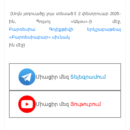
(Սոյն յօդուածը լոյս տեսած է 2 փետրուար 2025-
ին, Պոլսոյ «Ակօս»-ի մէջ,
Բարռեսիա Գոլէքթիվի երկշաբաթեայ
«Բարռեսիաբար» սիւնակ
ին մէջ)
Միացիր մեզ
Տելեգրամում
Միացիր մեզ
Յութուբում