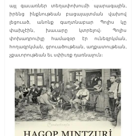
այլ գաւառներ տեղափոխումի պարագային,
իրենց ինքնութեան բացայայտման վախով
լեցուած, անոնք գաղտնաբար Պոլիս կը
փախչէին, խաւարը կտրելով։ Պոլիս
փոխադրուիլը համազօր էր ունեզրկման,
հողազրկման, ցրուածութեան, աղքատութեան,
չքաւորութեան եւ սփիւռք դառնալուն։