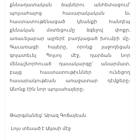
քննադատական ձայներու անհետացում՝
պոլսահայոց հասարակական եւ
հաստատութենացած կեանքի հանդէպ
քննական մօտեցումը ձգելով փոքր,
առաւելաբար այրերէ բաղկացած խումբի մը։
Գաւառացի հայերը, որոնք յաջողեցան
գոյատեւել Պոլսոյ մէջ, դարձան նոր
մենաշնորհուած դասակարգը՝ անարմատ,
բայց հաստատութիւններ ունեցող
հասարակութեան առաջատար դէմքերը։
Անոնք էին նոր պոլսահայերը։
Թարգմանեց՝ Արազ Գոճայեան
Լոյս տեսած է Ակօսի մէջ