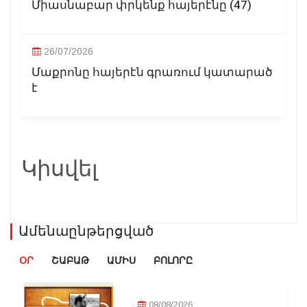
Միասնաբար փրկենք հայերէնը (47)
26/07/2026
Մաքրոնը հայերէն գրառում կատարած
է
Կիսվել
Ամենաընթերցված
ՕՐ
ՇԱԲԱԹ
ԱՄԻՍ
ԲՈԼՈՐԸ
08/08/2026