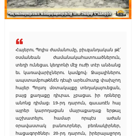
Հայերու Պոլիս ժամանումը, բիւզանդական թէ՛
օսմանեան ժամանակահատուածներուն,
տեղի ունեցաւ կեդրոնի մէջ ուժի տէր անձանց
եւ կառավարիչներու կամքով։ Ջալալիներու
ապստամբութենէն դէպի արեւմուտք փախչող
հայեր Պոլսոյ մօտակայքը տեղակայուեցան,
բայց քաղաքը դիւրաւ չբացաւ իր դռները
անոնց դիմաց։ 19-րդ դարուն, գաւառէն հայ
այրեր կարողացան մայրաքաղաք երթալ
աշխատելու համար որպէս աժան
օրավաստակ բանուորներ, բեռնակիրներ,
հացագործներ։ 20-րդ դարուն, իրերայաջորդ