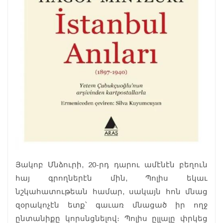
Յակոբ Մնձուրի, 20-րդ դարու ամէնէն բեղուն
հայ գրողներէն մին, Պոլիս եկաւ
նշկահատութեան համար, սակայն հոն մնաց
զօրակոչէն ետք՝ գաւառ մնացած իր ողջ
ընտանիքը կորսնցնելով։ Պոլիս ըլլալը փրկեց