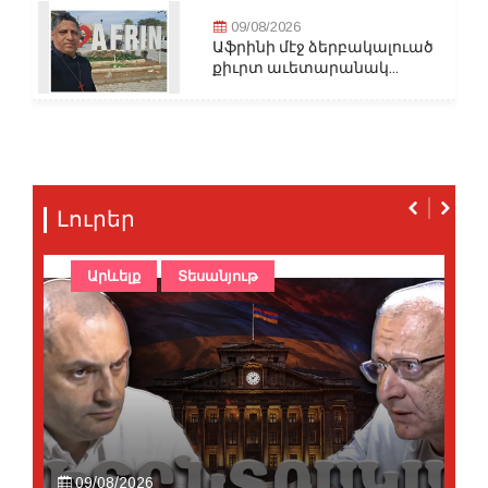
09/08/2026
Աֆրինի մէջ ձերբակալուած
քիւրտ աւետարանակ...
Լուրեր
Արևելք
Տեսանյութ
09/08/2026