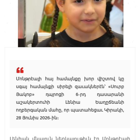
Մոնթրէալի հայ համայնքը խոր վիշտով կը
սգայ համայնքի սիրելի զաւակներէն՝ «Սուրբ
Յակոբ» դպրոցի 6-րդ դասարանի
աշակերտուհի Լենիա Եաղըճեանի
ողբերգական մահը, որ պատահեցաւ Կիրակի,
28 Յունիս 2026-ին։
Լենիան մնայուն ներկայութիւն էր Մոնթրէալի