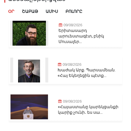
ՕՐ
ՇԱԲԱԹ
ԱՄԻՍ
ԲՈԼՈՐԸ
09/08/2026
Երիտասարդ
արուեստագէտ, բնիկ
Մուսալեր...
09/08/2026
Խաժակ Արք. Պարսամեան.
«Հայ Եկեղեցին պէտք...
09/08/2026
«Հայաստանը կարեկցանքի
կարիք չունի․ ես սա...