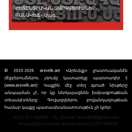
ՀԵՏԸՆՏՐԱԿԱՆ ԶԱՐԳԱՑՈՒՄՆԵՐ․
ԲԱՆԱՎԵՃ - Սագ...
© 2015-2026 arevelk.am «Արեւելք» լրատուականէն
մէջբերումներու յղումը կատարելը պարտադիր է
(www.arevelk.am): Կայքին մէջ տեղ գտած նիւթերը
անպայման չէ, որ կը ներկայացնեն խմբագրութեան
տեսակէտները: Գովազդներու բովանդակութեան
համար կայքը պատասխանատուութիւն չի կրեր:
Հեռ՝ 077-556870
Էլ. փոստ՝ Arevelk1@gmail.com
Գովազդի համար զանգահարել`077-556870