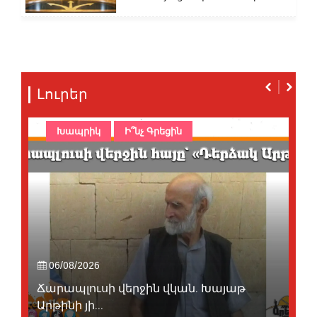
Լուրեր
Խապրիկ
Ի՞նչ Գրեցին
06/08/2026
Ճարապլուսի վերջին վկան. Խայաթ
Արթինի յի...