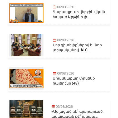
06/08/2026
Ճարապլուսի վերջին վկան.
Խայաթ Արթինի յի...
06/08/2026
Նոր գիտելիքներով եւ նոր
տեսլականով. AI C...
06/08/2026
Միասնաբար փրկենք
հայերէնը (48)
06/08/2026
«Ամլացած թէ՞ պարպուած,
ամայացած թէ՞ անապ...