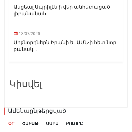
Անցեալ Ապրիլէն ի վեր անհետացած
լիբանանահ...
13/07/2026
Միջնորդներն Իրանի եւ ԱՄՆ-ի հետ նոր
բանակ...
Կիսվել
Ամենաընթերցված
ՕՐ
ՇԱԲԱԹ
ԱՄԻՍ
ԲՈԼՈՐԸ