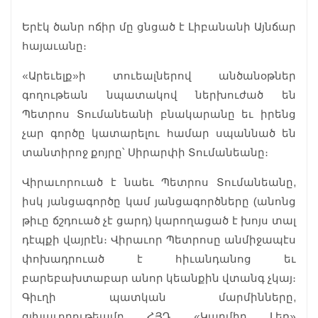
Երէկ ծանր ոճիր մը ցնցած է Լիբանանի Այնճար
հայաւանը։
«Արեւելք»ի տուեալներով անծանօթներ
գողութեան նպատակով ներխուժած են
Պետրոս Տումանեանի բնակարանը եւ իրենց
չար գործը կատարելու համար սպաննած են
տանտիրոջ քոյրը՝ Սիրարփի Տումանեանը։
Վիրաւորուած է նաեւ Պետրոս Տումանեանը,
իսկ յանցագործը կամ յանցագործները (անոնց
թիւը ճշդուած չէ ցարդ) կարողացած է խոյս տալ
դէպքի վայրէն։ Վիրաւոր Պետրոսը անմիջապէս
փոխադրուած է հիւանդանոց եւ
բարեբախտաբար անոր կեանքին վտանգ չկայ։
Գիւղի պատկան մարմինները,
գլխաւորութեամբ ՀՅԴ «Կարմիր Լեռ»