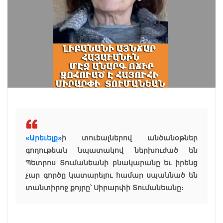
«Արեւելք»
ի տուեալներով անծանօթներ
գողութեան նպատակով ներխուժած են
Պետրոս Տումանեանի բնակարանը եւ իրենց
չար գործը կատարելու համար սպաննած են
տանտիրոջ քոյրը՝ Սիրարփի Տումանեանը։