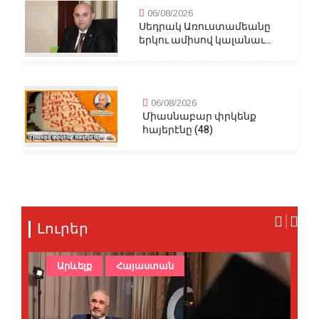
06/08/2026
Սեդրակ Առուստամեանը
երկու ամիսով կալանաւ...
06/08/2026
Միասնաբար փրկենք
հայերէնը (48)
Լուրեր
Արևելք
Հայաստան