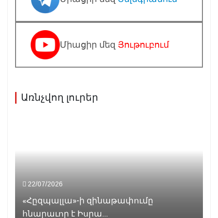
Միացիր մեզ
Յութուբում
Առնչվող լուրեր
22/07/2026
«Հըզպալլա»-ի զինաթափումը
հնարաւոր է Իսրա...