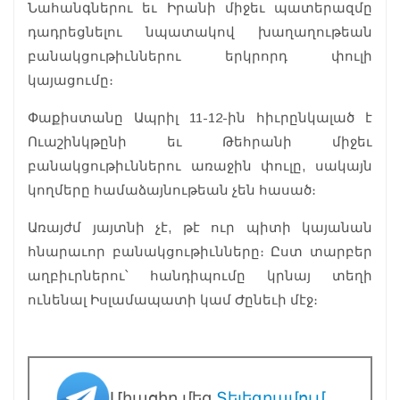
Նահանգներու եւ Իրանի միջեւ պատերազմը
դադրեցնելու նպատակով խաղաղութեան
բանակցութիւններու երկրորդ փուլի
կայացումը։
Փաքիստանը Ապրիլ 11-12-ին հիւրընկալած է
Ուաշինկթընի եւ Թեհրանի միջեւ
բանակցութիւններու առաջին փուլը, սակայն
կողմերը համաձայնութեան չեն հասած։
Առայժմ յայտնի չէ, թէ ուր պիտի կայանան
հնարաւոր բանակցութիւնները։ Ըստ տարբեր
աղբիւրներու՝ հանդիպումը կրնայ տեղի
ունենալ Իսլամապատի կամ Ժընեւի մէջ։
Միացիր մեզ
Տելեգրամում