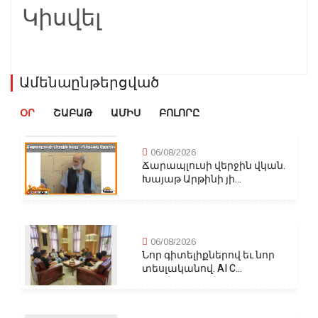
Կիսվել
Ամենաընթերցված
ՕՐ
ՇԱԲԱԹ
ԱՄԻՍ
ԲՈԼՈՐԸ
06/08/2026
Ճարապլուսի վերջին վկան.
Խայաթ Արթինի յի...
06/08/2026
Նոր գիտելիքներով եւ նոր
տեսլականով. AI C...