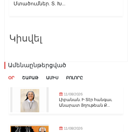
Մտածումներ. Տ. Խ...
Կիսվել
Ամենաընթերցված
ՕՐ
ՇԱԲԱԹ
ԱՄԻՍ
ԲՈԼՈՐԸ
11/08/2026
Լիբանան. Ի Տէր հանգաւ
Անարատ Յղութեան Ք...
11/08/2026