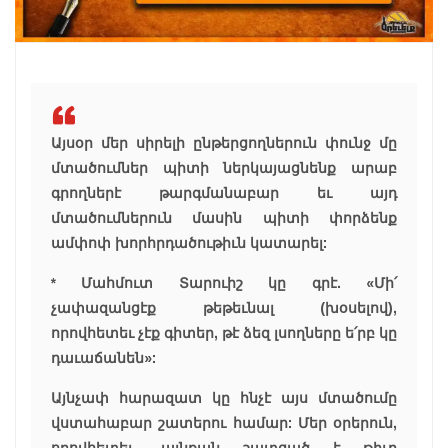
Այսօր մեր սիրելի ընթերցողներուն փունջ մը
մտածումներ պիտի ներկայացնենք արաբ
գրողներէ թարգմանաբար եւ այդ
մտածումներուն մասին պիտի փորձենք
ամփոփ խորհրդածութիւն կատարել:
* Մահմուտ Տարուիշ կը գրէ. «Մի՛
չափազանցէք թեթեւնալ (խօսելով),
որովհետեւ չէք գիտեր, թէ ձեզ լսողները ե՛րբ կը
դաւաճանեն»:
Այնչափ հարազատ կը հնչէ այս մտածումը
վստահաբար շատերու համար: Մեր օրերուն,
որովհետեւ, այնքան շատցած է թիւը