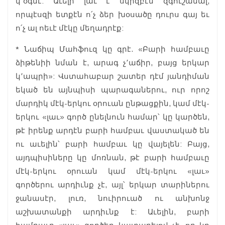
կ՚օգնէ: Աւելի լաւ է սկիզբէն զգուշանալ,
որպէսզի ետքէն ո՛չ ձեր խօսածը դուրս գայ եւ
ո՛չ ալ ոեւէ մէկը մեղադրէք:
* Նաճիպ Մահֆուզ կը գրէ. «Բարի համբաւը
ձիթենիի նման է, արագ չ՚աճիր, բայց երկար
կ՚ապրի»: Վստահաբար շատեր դէմ յանդիման
եկած են այնպիսի պարագաներու, ուր որոշ
մարդիկ մէկ-երկու օրուան ընթացքին, կամ մէկ-
երկու «լաւ» գործ ընելնուն համար՝ կը կարծեն,
թէ իրենք արդէն բարի համբաւ վաստակած են
ու աւելին՝ բարի համբաւ կը վայելեն: Բայց,
այդպիսիները կը մոռնան, թէ բարի համբաւը
մէկ-երկու օրուան կամ մէկ-երկու «լաւ»
գործերու արդիւնք չէ, այլ՝ երկար տարիներու
ջանասէր, լուռ, նուիրուած ու անխոնջ
աշխատանքի արդիւնք է: Աւելին, բարի