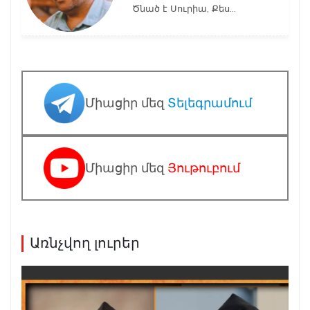
Ծնած է Սուրիա, Քես...
Միացիր մեզ
Տելեգրամում
Միացիր մեզ
Յութուբում
Առնչվող լուրեր