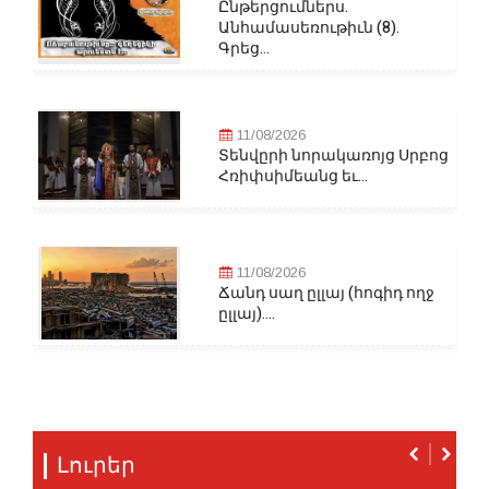
Ընթերցումներս.
Անհամասեռութիւն (8).
Գրեց...
11/08/2026
Տենվըրի նորակառոյց Սրբոց
Հռիփսիմեանց եւ...
11/08/2026
Ճանդ սաղ ըլլայ (հոգիդ ողջ
ըլլայ)....
Լուրեր