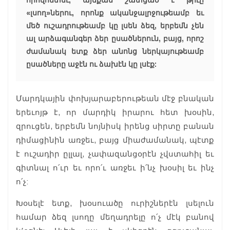
«լսող»ներու, որոնք ականջալրջութեամբ եւ
մեծ ուշադրութեամբ կը լսեն ձեզ, երբեմն չեն
ալ արձագանգեր ձեր ըսածներուն, բայց, որոշ
ժամանակ ետք ձեր անոնց ներկայութեամբ
ըսածները աջէն ու ձախէն կը լսէք:
Մարդկային փոխյարաբերութեան մէջ բնական
երեւոյթ է, որ մարդիկ իրարու հետ խօսին,
զրուցեն, երբեմն նոյնիսկ իրենց սիրտը բանան
դիմացինին առջեւ, բայց միաժամանակ, պէտք
է ուշադիր ըլլալ, չափազանցօրէն չվստահիլ եւ
գիտնալ ո՛ւր եւ որո՛ւ առջեւ ի՛նչ խօսիլ եւ ինչ
ո՛չ:
Խօսելէ ետք, խօսուածը ուրիշներէն լսելուն
համար ձեզ լսողը մեղադրելը ո՛չ մէկ բանով