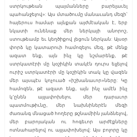
ստրկութեան պայմանները բարելաւել
պահանջելով»: Այս մտածումը մանաւանդ մեզի՝
հայերուս համար այնքան այժմէական է, երբ
նկատի ունենաք մեր ներկայի անորոշ,
ստութեամբ եւ կեղծիքով լեցուն ներկան: Այսօր
փորձ կը կատարուի համոզելու մեզ, թէ մենք
ազատ ենք, այն ինչ կը նշմարենք, թէ
ստրկատէրի մը կօշիկին տակէն դուրս ելլելով
ուրիշ ստրկատէրի մը կօշիկին տակ կը վազեն
մեր այսպէս կոչուած «իշխանաւոր»ները: Կը
համոզեն, թէ ազատ ենք, այն ինչ ամէն ինչ
կ՚ընեն այլափոխելու մեր դարաւոր
պատմութիւնը, մեր նախնիներէն մեզի
ժառանգ մնացած հողերը թշնամիին յանձնելով,
մեր բարոյական ու հոգեւոր արժէքները
ոտնահարելով ու այլափոխելով: Այս բոլորը կը