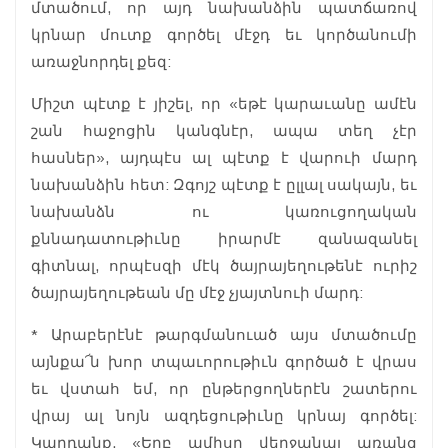
մտածում, որ այդ նախանձին պատճառով
կրնար մուտք գործել մէջդ եւ կործանումի
առաջնորդել քեզ:
Միշտ պէտք է յիշել, որ «եթէ կարաւանը ամէն
շան հաջոցին կանգնէր, ապա տեղ չէր
հասներ», այդպէս ալ պէտք է վարուի մարդ
նախանձին հետ: Զգոյշ պէտք է ըլլալ սակայն, եւ
նախանձն ու կառուցողական
քննադատութիւնը իրարմէ զանազանել
գիտնալ, որպէսզի մէկ ծայրայեղութենէ ուրիշ
ծայրայեղութեան մը մէջ չյայտնուի մարդ:
* Արաբերէնէ թարգմանուած այս մտածումը
այնքա՜ն խոր տպաւորութիւն գործած է վրաս
եւ վստահ եմ, որ ընթերցողներէն շատերու
վրայ ալ նոյն ազդեցութիւնը կրնայ գործել:
Կարդանք. «Երբ ամիսը վերջանայ առանց