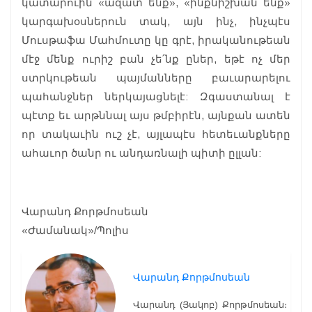
կատարուին «ազատ ենք», «ինքնիշխան ենք»
կարգախօսներուն տակ, այն ինչ, ինչպէս
Մուսթաֆա Մահմուտը կը գրէ, իրականութեան
մէջ մենք ուրիշ բան չե՛նք ըներ, եթէ ոչ մեր
ստրկութեան պայմանները բաւարարելու
պահանջներ ներկայացնելէ: Զգաստանալ է
պէտք եւ արթննալ այս թմբիրէն, այնքան ատեն
որ տակաւին ուշ չէ, այլապէս հետեւանքները
ահաւոր ծանր ու անդառնալի պիտի ըլլան:
Վարանդ Քորթմոսեան
«Ժամանակ»/Պոլիս
Վարանդ Քորթմոսեան
Վարանդ (Յակոբ) Քորթմոսեան։