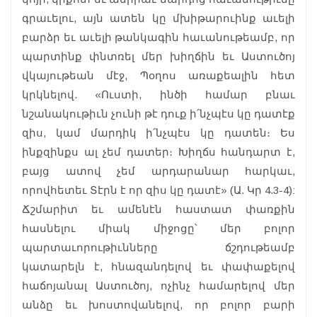
գրաւելու, այն ատեն կը մխիթարուինք աւելի
բարձր եւ աւելի թանկագին հաւանութեամբ, որ
պարտինք փնտռել մեր խիղճին եւ Աստուծոյ
վկայութեան մէջ, Պօղոս առաքեալին հետ
կրկնելով. «Ուստի, ինծի համար բնաւ
նշանակութիւն չունի թէ դուք ի՛նչպէս կը դատէք
զիս, կամ մարդիկ ի՛նչպէս կը դատեն։ Ես
ինքզինքս ալ չեմ դատեր։ Խիղճս հանդարտ է,
բայց ատով չեմ արդարանար հարկաւ,
որովհետեւ Տէրն է որ զիս կը դատէ» (Ա. Կր 4.3-4):
Ճշմարիտ եւ ամենէն հաստատ փառքին
հասնելու միակ միջոցը՝ մեր բոլոր
պարտաւորութիւնները ճշդութեամբ
կատարելն է, հնազանդելով եւ փափաքելով
հաճոյանալ Աստուծոյ, ոչինչ համարելով մեր
անձը եւ խոստովանելով, որ բոլոր բարի