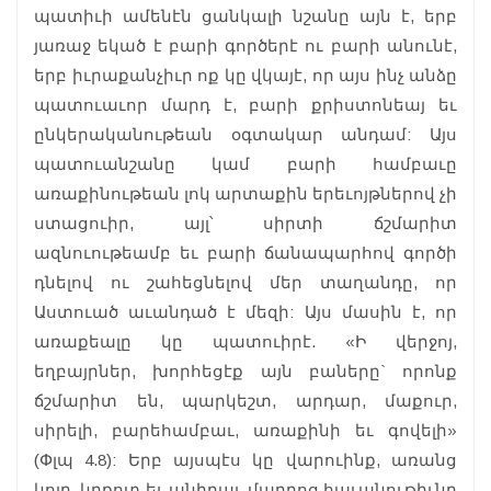
պատիւի ամենէն ցանկալի նշանը այն է, երբ
յառաջ եկած է բարի գործերէ ու բարի անունէ,
երբ իւրաքանչիւր ոք կը վկայէ, որ այս ինչ անձը
պատուաւոր մարդ է, բարի քրիստոնեայ եւ
ընկերականութեան օգտակար անդամ: Այս
պատուանշանը կամ բարի համբաւը
առաքինութեան լոկ արտաքին երեւոյթներով չի
ստացուիր, այլ՝ սիրտի ճշմարիտ
ազնուութեամբ եւ բարի ճանապարհով գործի
դնելով ու շահեցնելով մեր տաղանդը, որ
Աստուած աւանդած է մեզի: Այս մասին է, որ
առաքեալը կը պատուիրէ. «Ի վերջոյ,
եղբայրներ, խորհեցէք այն բաները` որոնք
ճշմարիտ են, պարկեշտ, արդար, մաքուր,
սիրելի, բարեհամբաւ, առաքինի եւ գովելի»
(Փլպ 4.8): Երբ այսպէս կը վարուինք, առանց
կոյր, կրքոտ եւ անիրաւ մարդոց հաւանութիւնը