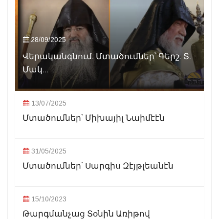
28/09/2025
Վերականգնում. Մտածումներ՝ Գերշ. Տ.
Մակ...
13/07/2025
Մտածումներ՝ Միխայիլ Նաիմէէն
31/05/2025
Մտածումներ՝ Սարգիս Զէյթլեանէն
15/10/2023
Թարգմանչաց Տօնին Առիթով