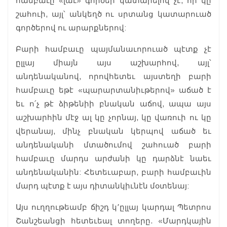
համբաւը «լաւ» գործեր կատարելով չէ, որ կը
շահուի, այլ՝ անկեղծ ու սրտանց կատարուած
գործերով ու արարքներով:
Բարի համբաւը պայմանաւորուած պէտք չէ
ըլլայ միայն այս աշխարհով, այլ՝
անդենականով, որովհետեւ այստեղի բարի
համբաւը եթէ «պարարտանիւթերով» աճած է
եւ ո՛չ թէ ձիթենիի բնական աճով, ապա այս
աշխարհին մէջ ալ կը չորնայ, կը վառուի ու կը
վերանայ, մինչ բնական կերպով աճած եւ
անդենականի մտածումով շահուած բարի
համբաւը մարդս արժանի կը դարձնէ նաեւ
անդենականին: Հետեւաբար, բարի համբաւին
մարդ պէտք է այս դիտանկիւնէն մօտենայ:
Այս ուղղութեամբ ճիշդ կ՚ըլլայ կարդալ Պետրոս
Շանշեանցի հետեւեալ տողերը. «Մարդկային