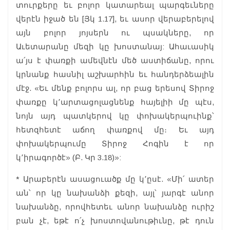
տուրքերը եւ բոլոր կատարեալ պարգեւները
վերէն իջած են [Յկ 1.17], եւ ասոր վերաբերելով
այն բոլոր յոյսերն ու պսակները, որ
Աւետարանը մեզի կը խոստանայ: Ահաւասիկ
ա՛յս է փառքի ամեվնէն մեծ աստիճանը, որու
կրնանք հասնիլ աշխարհին եւ հանդերձեալին
մէջ. «Եւ մենք բոլորս ալ, որ բաց երեսով Տիրոջ
փառքը կ՚արտացոլացնենք հայելիի մը պէս,
նոյն այդ պատկերով կը փոխակերպուինք՝
հետզհետէ աճող փառքով մը։ Եւ այդ
փոխակերպումը Տիրոջ Հոգին է որ
կ՚իրագործէ» (Բ. Կր 3.18)»:
* Արաբերէն ասացուածք մը կ՚ըսէ. «Մի՛ ատեր
ան՝ որ կը նախանձի քեզի, այլ՝ յարգէ անոր
նախանձը, որովհետեւ անոր նախանձը ուրիշ
բան չէ, եթէ ո՛չ խոստովանութիւնը, թէ դուն