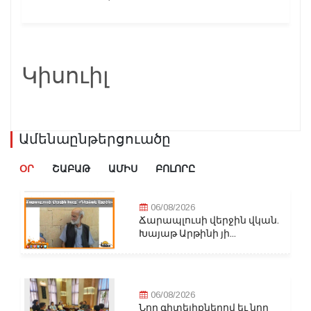
Կիսուիլ
Ամենաընթերցուածը
ՕՐ
ՇԱԲԱԹ
ԱՄԻՍ
ԲՈԼՈՐԸ
06/08/2026
Ճարապլուսի վերջին վկան.
Խայաթ Արթինի յի...
06/08/2026
Նոր գիտելիքներով եւ նոր