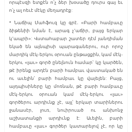
որպէսզի ետքէն ո՛չ ձեր խօսածը դուրս գայ եւ
ո՛չ ալ ոեւէ մէկը մեղադրէք:
* Նաճիպ Մահֆուզ կը գրէ. «Բարի համբաւը
ձիթենիի նման է, արագ չ՚աճիր, բայց երկար
կ՚ապրի»: Վստահաբար շատեր դէմ յանդիման
եկած են այնպիսի պարագաներու, ուր որոշ
մարդիկ մէկ-երկու օրուան ընթացքին, կամ մէկ-
երկու «լաւ» գործ ընելնուն համար՝ կը կարծեն,
թէ իրենք արդէն բարի համբաւ վաստակած են
ու աւելին՝ բարի համբաւ կը վայելեն: Բայց,
այդպիսիները կը մոռնան, թէ բարի համբաւը
մէկ-երկու օրուան կամ մէկ-երկու «լաւ»
գործերու արդիւնք չէ, այլ՝ երկար տարիներու
ջանասէր, լուռ, նուիրուած ու անխոնջ
աշխատանքի արդիւնք է: Աւելին, բարի
համբաւը «լաւ» գործեր կատարելով չէ, որ կը