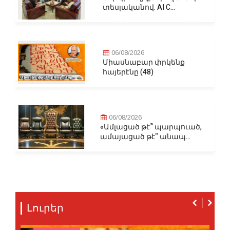
տեսլականով. AI C...
06/08/2026
Միասնաբար փրկենք
հայերէնը (48)
06/08/2026
«Ամլացած թէ՞ պարպուած,
ամայացած թէ՞ անապ...
Լուրեր