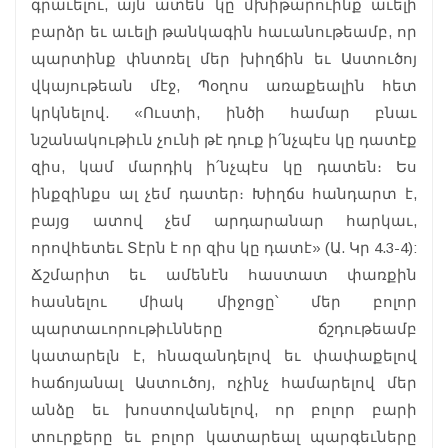
գրաւելու, այն ատեն կը մխիթարուինք աւելի
բարձր եւ աւելի թանկագին հաւանութեամբ, որ
պարտինք փնտռել մեր խիղճին եւ Աստուծոյ
վկայութեան մէջ, Պօղոս առաքեալին հետ
կրկնելով. «Ուստի, ինծի համար բնաւ
նշանակութիւն չունի թէ դուք ի՛նչպէս կը դատէք
զիս, կամ մարդիկ ի՛նչպէս կը դատեն։ Ես
ինքզինքս ալ չեմ դատեր։ Խիղճս հանդարտ է,
բայց ատով չեմ արդարանար հարկաւ,
որովհետեւ Տէրն է որ զիս կը դատէ» (Ա. Կր 4.3-4):
Ճշմարիտ եւ ամենէն հաստատ փառքին
հասնելու միակ միջոցը՝ մեր բոլոր
պարտաւորութիւնները ճշդութեամբ
կատարելն է, հնազանդելով եւ փափաքելով
հաճոյանալ Աստուծոյ, ոչինչ համարելով մեր
անձը եւ խոստովանելով, որ բոլոր բարի
տուրքերը եւ բոլոր կատարեալ պարգեւները