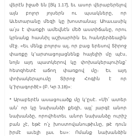
վերէն իջած են [Յկ 1.17], եւ ասոր վերաբերելով
այն բոլոր յոյսերն ու պսակները, որ
Աւետարանը մեզի կը խոստանայ: Ահաւասիկ
ա՛յս է փառքի ամեվնէն մեծ աստիճանը, որու
կրնանք հասնիլ աշխարհին եւ հանդերձեալին
մէջ. «Եւ մենք բոլորս ալ, որ բաց երեսով Տիրոջ
փառքը կ՚արտացոլացնենք հայելիի մը պէս,
նոյն այդ պատկերով կը փոխակերպուինք՝
հետզհետէ աճող փառքով մը։ Եւ այդ
փոխակերպումը Տիրոջ Հոգին է որ
կ՚իրագործէ» (Բ. Կր 3.18)»:
* Արաբերէն ասացուածք մը կ՚ըսէ. «Մի՛ ատեր
ան՝ որ կը նախանձի քեզի, այլ՝ յարգէ անոր
նախանձը, որովհետեւ անոր նախանձը ուրիշ
բան չէ, եթէ ո՛չ խոստովանութիւնը, թէ դուն
իրմէ աւելի լաւ ես»: Ոմանք նախանձին