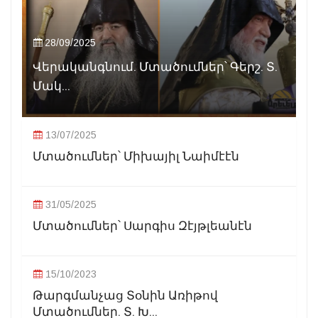
28/09/2025
Վերականգնում. Մտածումներ՝ Գերշ. Տ.
Մակ...
13/07/2025
Մտածումներ՝ Միխայիլ Նաիմէէն
31/05/2025
Մտածումներ՝ Սարգիս Զէյթլեանէն
15/10/2023
Թարգմանչաց Տօնին Առիթով
Մտածումներ. Տ. Խ...