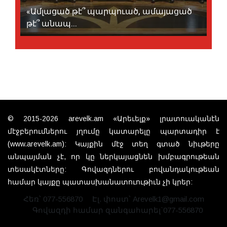
«Ամլացած թէ՞ պարպուած, ամայացած
թէ՞ անապ...
© 2015-2026 arevelk.am «Արեւելք» լրատուականէն
մէջբերումներու յղումը կատարելը պարտադիր է
(www.arevelk.am): Կայքին մէջ տեղ գտած նիւթերը
անպայման չէ, որ կը ներկայացնեն խմբագրութեան
տեսակէտները: Գովազդներու բովանդակութեան
համար կայքը պատասխանատուութիւն չի կրեր:
Հեռ՝ 077-556870
Էլ. փոստ՝ Arevelk1@gmail.com
Գովազդի համար զանգահարել`077-556870