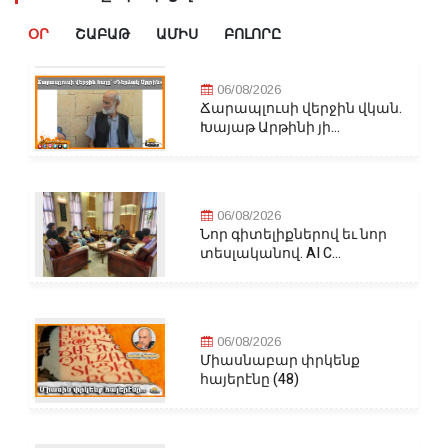
ՕՐ
ՇԱԲԱԹ
ԱՄԻՍ
ԲՈԼՈՐԸ
06/08/2026
Ճարապլուսի վերջին վկան.
Խայաթ Արթինի յի...
06/08/2026
Նոր գիտելիքներով եւ նոր
տեսլականով. AI C...
06/08/2026
Միասնաբար փրկենք
հայերէնը (48)