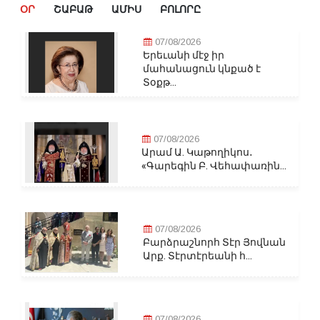
ՕՐ
ՇԱԲԱԹ
ԱՄԻՍ
ԲՈԼՈՐԸ
07/08/2026
Երեւանի մէջ իր
մահանացուն կնքած է
Տօքթ...
07/08/2026
Արամ Ա. Կաթողիկոս․
«Գարեգին Բ. Վեհափառին...
07/08/2026
Բարձրաշնորհ Տէր Յովնան
Արք. Տէրտէրեանի հ...
07/08/2026