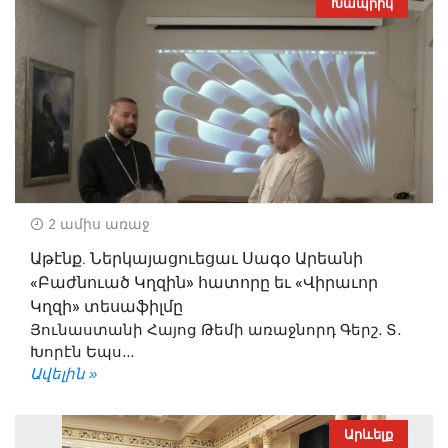
Խապրիկ
2 ամիս առաջ
Աթէնք. Ներկայացուեցաւ Սագօ Արեանի
«Բաժնուած Կղզին» հատորը եւ «Վիրաւոր
Կղզի» տեսաֆիլմը
Յունաստանի Հայոց Թեմի առաջնորդ Գերշ. Տ.
Խորէն Եպս...
Ավելին »
Արևելք