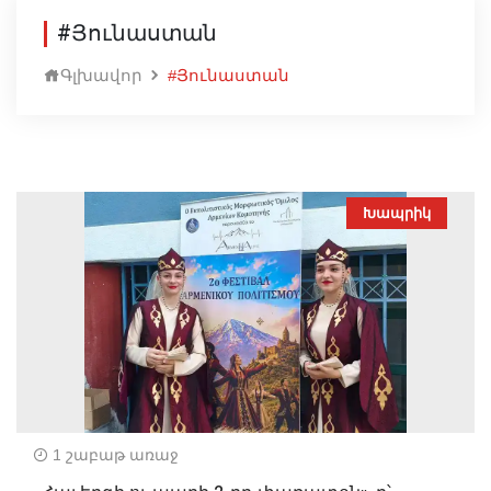
#Յունաստան
Գլխավոր
#Յունաստան
Խապրիկ
1 շաբաթ առաջ