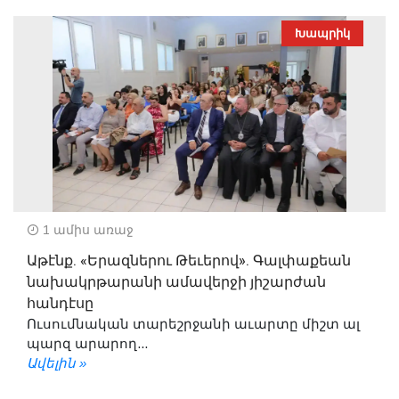
Խապրիկ
1 ամիս առաջ
Աթէնք. «Երազներու Թեւերով». Գալփաքեան
նախակրթարանի ամավերջի յիշարժան
հանդէսը
Ուսումնական տարեշրջանի աւարտը միշտ ալ
պարզ արարող...
Ավելին »