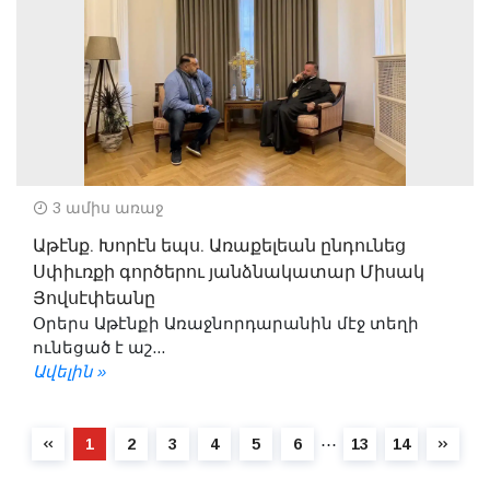
3 ամիս առաջ
Աթէնք. Խորէն եպս. Առաքելեան ընդունեց
Սփիւռքի գործերու յանձնակատար Միսակ
Յովսէփեանը
Օրերս Աթէնքի Առաջնորդարանին մէջ տեղի
ունեցած է աշ...
Ավելին »
⋯
1
2
3
4
5
6
13
14