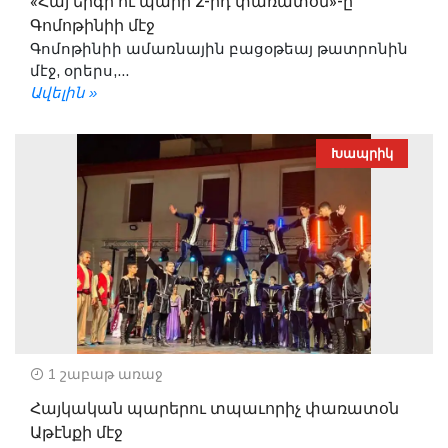
«Հայ երգի ու պարի 2-րդ փառատօն»-ը՝
Գոմոթինիի մէջ
Գոմոթինիի ամառնային բացօթեայ թատրոնին
մէջ, օրերս,...
Ավելին »
Խապրիկ
1 շաբաթ առաջ
Հայկական պարերու տպաւորիչ փառատօն
Աթէնքի մէջ