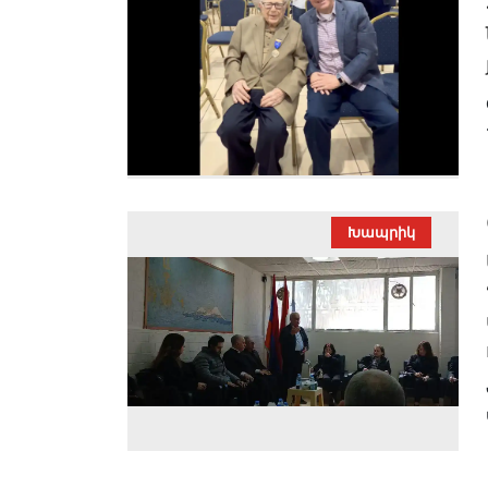
Խապրիկ