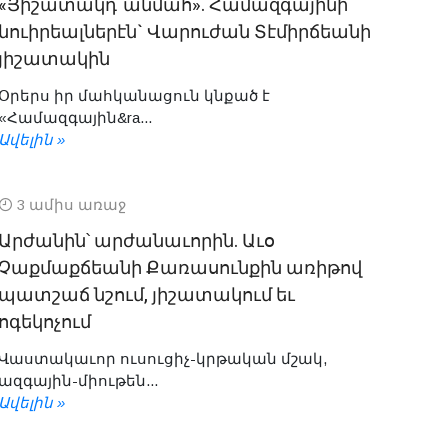
«Յիշատակդ`անմահ». Համազգայինի
նուիրեալներէն` Վարուժան Տէմիրճեանի
յիշատակին
Օրերս իր մահկանացուն կնքած է
«Համազգային&ra...
Ավելին »
3 ամիս առաջ
Արժանին՝ արժանաւորին. Աւօ
Չաքմաքճեանի Քառասունքին առիթով
պատշաճ նշում, յիշատակում եւ
ոգեկոչում ​
Վաստակաւոր ուսուցիչ-կրթական մշակ,
ազգային-միութեն...
Ավելին »