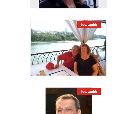
Խապրիկ
Խապրիկ