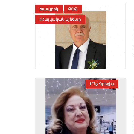
Խապրիկ
ԲՕԹ
#Հայկական Այնճար
Ի՞նչ Գրեցին