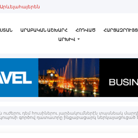
Արևելահայերեն
ՍՏԱՆ
ԱՐԱԲԱԿԱՆ ԱՇԽԱՐՀ
ՀՈԴՎԱԾ
ՀԱՐՑԱԶՐՈՒՅՑ
ԱՐԽԻՎ
ուժերու դեմ հուսիներու յարձակումներէն տասնեակ մարդիկ 