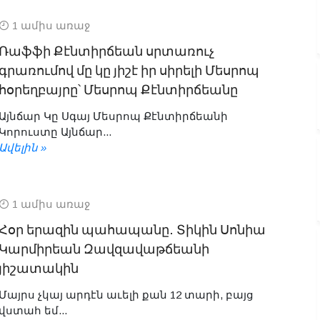
1 ամիս առաջ
Ռաֆֆի Քէնտիրճեան սրտառուչ
գրառումով մը կը յիշէ իր սիրելի Մեսրոպ
հօրեղբայրը՝ Մեսրոպ Քէնտիրճեանը
Այնճար Կը Սգայ Մեսրոպ Քէնտիրճեանի
Կորուստը Այնճար...
Ավելին »
1 ամիս առաջ
Հօր երազին պահապանը․ Տիկին Սոնիա
Կարմիրեան Զավզավաթճեանի
յիշատակին
Մայրս չկայ արդէն աւելի քան 12 տարի, բայց
վստահ եմ...