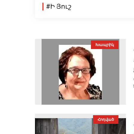
#Ի Յուշ
Խապրիկ
Հոդված