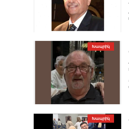
Խապրիկ
Խապրիկ