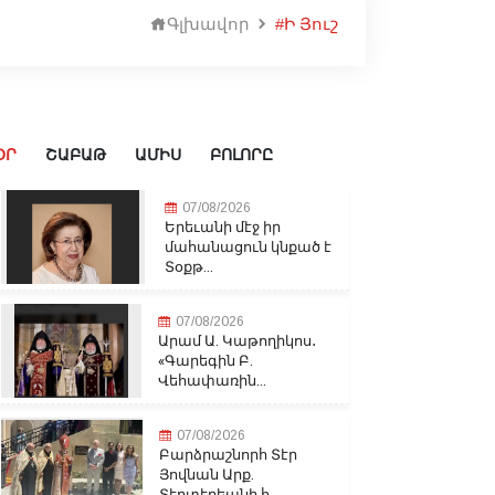
Գլխավոր
#Ի Յուշ
ՕՐ
ՇԱԲԱԹ
ԱՄԻՍ
ԲՈԼՈՐԸ
07/08/2026
Երեւանի մէջ իր
մահանացուն կնքած է
Տօքթ...
07/08/2026
Արամ Ա. Կաթողիկոս․
«Գարեգին Բ.
Վեհափառին...
07/08/2026
Բարձրաշնորհ Տէր
Յովնան Արք.
Տէրտէրեանի հ...