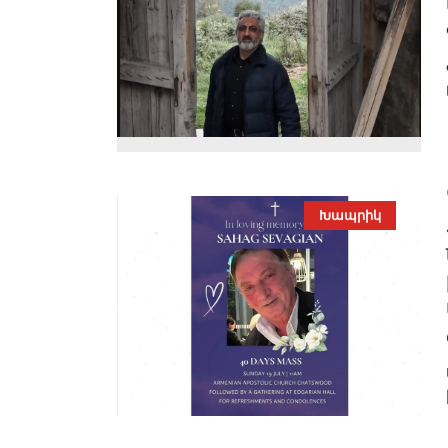
Խապրիկ