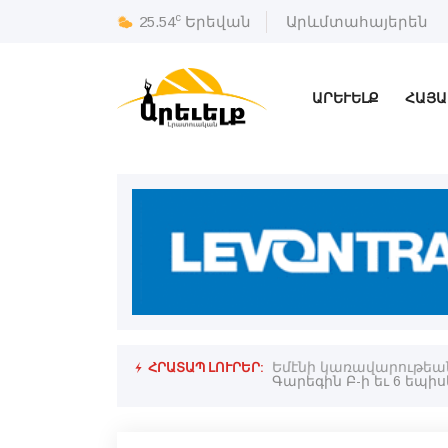
c
25.54
Երեվան
Արևմտահայերեն
ԱՐԵՒԵԼՔ
ՀԱՅԱ
ՀՐԱՏԱՊ ԼՈՒՐԵՐ:
ած է
Եմէնի կառավարութեան 