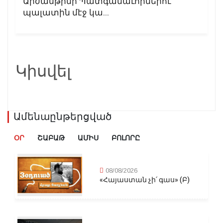
Արժանթինի Պատգամաւորներու
պալատին մէջ կա...
Կիսվել
Ամենաընթերցված
ՕՐ
ՇԱԲԱԹ
ԱՄԻՍ
ԲՈԼՈՐԸ
08/08/2026
«Հայաստան չի՛ գաս» (Բ)