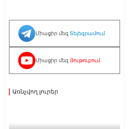
Միացիր մեզ
Տելեգրամում
Միացիր մեզ
Յութուբում
Առնչվող լուրեր