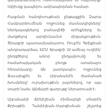
Սփիւռք կապերու ամրապնդման համար։
Բացման հանդիսութեան ընթացքին Զարա
Համբարձումեան ողջունեց մասնակիցները՝
ներկայացնելով բանավէճի օրէնքները եւ
մաղթելով արդիւնաւէտ մրցակցութիւն։
Ծրագրի պատասխանատու Ռուբէն Գրիքեան
անդրադարձաւ ԵԸՄ ծրագրի 22-ամեայ ուղիին՝
ընդգծելով անոր ընդլայնումը եւ
համահայկական բնոյթ ստանալու
հեռանկարը։ Ան յատկապէս ողջունեց
Ջաւախքէն եւ Լիբանանէն ժամանած
խումբերը՝ ուրախութիւն յայտնելով, որ այս
տարի նաեւ Այնճարի գաղութը ներառուած է։
Լիբանանի Ճինիշեան Հիմնարկի տնօրէն
Քրիսթին Դանիէլեան-Սարգիսեան շեշտեց