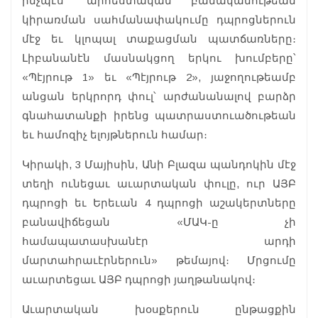
ինչպէս՝ արհեստական բանականութեան
կիրառման սահմանափակումը դպրոցներուն
մէջ եւ կլոպալ տաքացման պատճառները։
Լիբանանէն մասնակցող երկու խումբերը՝
«Պէյրութ 1» եւ «Պէյրութ 2», յաջողութեամբ
անցան երկրորդ փուլ՝ արժանանալով բարձր
գնահատանքի իրենց պատրաստուածութեան
եւ համոզիչ ելոյթներուն համար։
Կիրակի, 3 Մայիսին, Անի Բլազա պանդոկին մէջ
տեղի ունեցաւ աւարտական փուլը, ուր ԱՅԲ
դպրոցի եւ Երեւան 4 դպրոցի աշակերտները
բանավիճեցան «ՄԱԿ-ը չի
համապատասխանէր արդի
մարտահրաւէրներուն» թեմայով։ Մրցումը
աւարտեցաւ ԱՅԲ դպրոցի յաղթանակով։
Աւարտական խօսքերուն ընթացքին