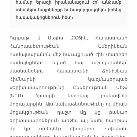
համար երազի իրականացում էր՝ անձամբ
տեսնելու հայրենիքը եւ հաղորդակցելու իրենց
հասակակիցներուն հետ։
Ուրբաթ, 1 Մայիս 2026ին, Հայաստանի
Հանրապետութեան Ամերիկեան
համալսարանին մէջ հաւաքուած էին տարբեր
համայնքներէ եկած հայ աշակերտներ՝
մասնակցելու Հայաստանի Ճինիշեան
Հիմնարկի կազմակերպած
«Երիտասարդութիւնը Ընկերութեան Մէջ»
(ԵԸՄ) ծրագրի եռօրեայ բանավէճի
մրցաշարքին։ Այս նախաձեռնութիւնը ոչ միայն
մրցակցութեան դաշտ մը կը բանար
երիտասարդներուն առջեւ, այլ նաեւ հարթակ
մը կը ստեղծէր միտքերու բախման,
գաղափարներու հասունացման եւ հայրենիք-