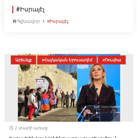
#Իսրայէլ
Գլխավոր
#Իսրայէլ
Արեւելք
#Հայկական Երուսաղէմ
#Ռուսիա
2 տարի առաջ