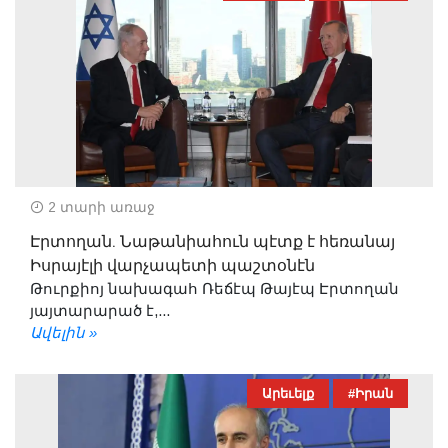
2 տարի առաջ
Էրտողան. Նաթանիահուն պէտք է հեռանայ
Իսրայէլի վարչապետի պաշտօնէն
Թուրքիոյ նախագահ Ռեճէպ Թայէպ Էրտողան
յայտարարած է,...
Ավելին »
Արեւելք
#Իրան