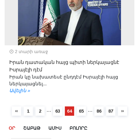
2 տարի առաջ
Իրան դատական հայց պիտի ներկայացնէ
Իսրայէլի դէմ
Իրան կը նախատեսէ ընդդէմ Իսրայէլի հայց
ներկայացնել...
Ավելին »
⋯
⋯
1
2
63
64
65
86
87
ՕՐ
ՇԱԲԱԹ
ԱՄԻՍ
ԲՈԼՈՐԸ