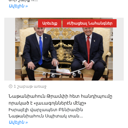
Ավելին »
Արեւելք
#Միացեալ Նահանգներ
1 շաբաթ առաջ
Նաթանիահուն Թրամփի հետ հանդիպումը
որակած է «լաւագոյններէն մէկը»
Իսրայէլի վարչապետ Բենիամին
Նաթանիահուն Սպիտակ տան...
Ավելին »