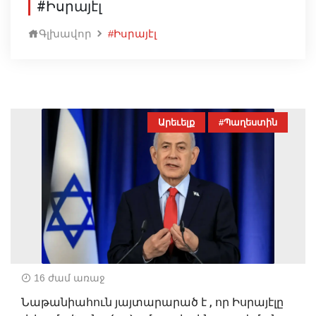
#Իսրայէլ
Գլխավոր
#Իսրայէլ
Արեւելք
#Պաղեստին
16 ժամ առաջ
Նաթանիահուն յայտարարած է , որ Իսրայէլը