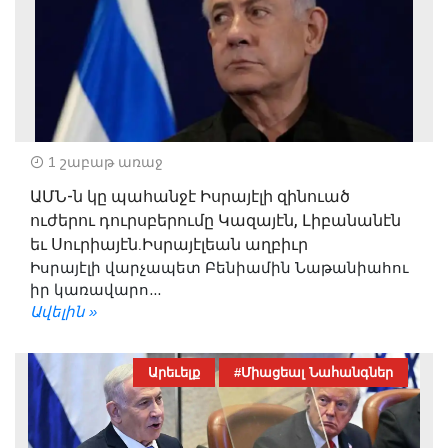
1 շաբաթ առաջ
ԱՄՆ-ն կը պահանջէ Իսրայէլի զինուած
ուժերու դուրսբերումը Կազայէն, Լիբանանէն
եւ Սուրիայէն.Իսրայէլեան աղբիւր
Իսրայէլի վարչապետ Բենիամին Նաթանիահու
իր կառավարո...
Ավելին »
Արեւելք
#Միացեալ Նահանգներ