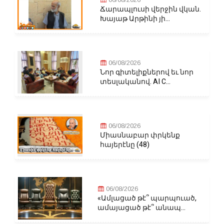
Ճարապլուսի վերջին վկան.
Խայաթ Արթինի յի...
06/08/2026
Նոր գիտելիքներով եւ նոր
տեսլականով. AI C...
06/08/2026
Միասնաբար փրկենք
հայերէնը (48)
06/08/2026
«Ամլացած թէ՞ պարպուած,
ամայացած թէ՞ անապ...