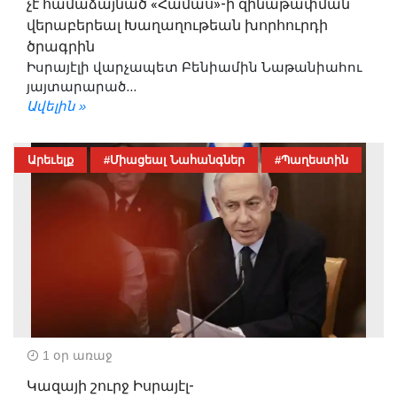
չէ համաձայնած «Համաս»-ի զինաթափման
վերաբերեալ Խաղաղութեան խորհուրդի
ծրագրին
Իսրայէլի վարչապետ Բենիամին Նաթանիահու
յայտարարած...
Ավելին »
Արեւելք
#Միացեալ Նահանգներ
#Պաղեստին
1 օր առաջ
Կազայի շուրջ Իսրայէլ-