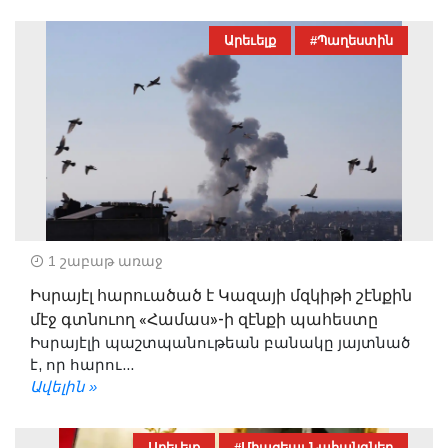
Արեւելք
#Պաղեստին
1 շաբաթ առաջ
Իսրայէլ հարուածած է Կազայի մզկիթի շէնքին
մէջ գտնուող «Համաս»-ի զէնքի պահեստը
Իսրայէլի պաշտպանութեան բանակը յայտնած
է, որ հարու...
Ավելին »
Արեւելք
#Միացեալ Նահանգներ