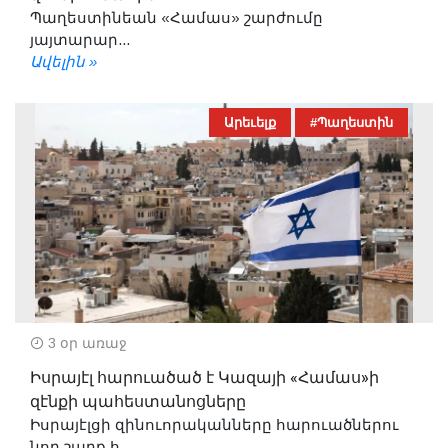
Պաղեստինեան «Համաս» շարժումը
յայտարար...
Ավելին »
Արեւելք
#Պաղեստին
3 օր առաջ
Իսրայէլ հարուածած է Կազայի «Համաս»ի
զէնքի պահեստանոցները
Իսրայէլցի զինուորականները հարուածներու
նոր շարք հ...