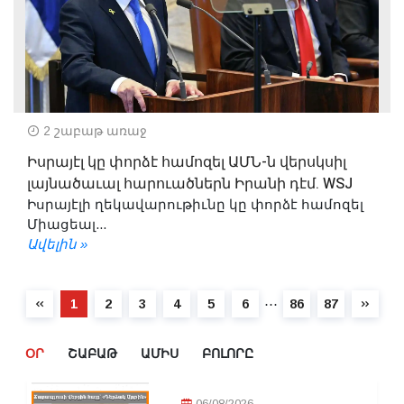
2 շաբաթ առաջ
Իսրայէլ կը փորձէ համոզել ԱՄՆ-ն վերսկսիլ
լայնածաւալ հարուածներն Իրանի դէմ. WSJ
Իսրայէլի ղեկավարութիւնը կը փորձէ համոզել
Միացեալ...
Ավելին »
⋯
1
2
3
4
5
6
86
87
ՕՐ
ՇԱԲԱԹ
ԱՄԻՍ
ԲՈԼՈՐԸ
06/08/2026