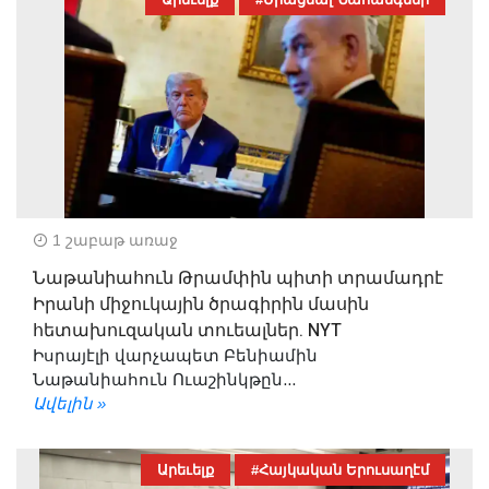
1 շաբաթ առաջ
Նաթանիահուն Թրամփին պիտի տրամադրէ
Իրանի միջուկային ծրագիրին մասին
հետախուզական տուեալներ. NYT
Իսրայէլի վարչապետ Բենիամին
Նաթանիահուն Ուաշինկթըն...
Ավելին »
Արեւելք
#Հայկական Երուսաղէմ