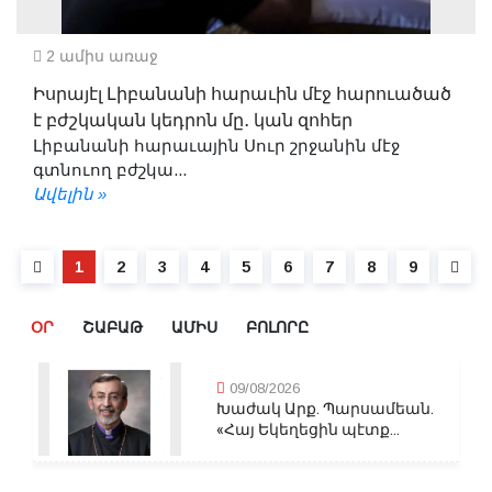
2 ամիս առաջ
Իսրայէլ Լիբանանի հարաւին մէջ հարուածած
է բժշկական կեդրոն մը․ կան զոհեր
Լիբանանի հարաւային Սուր շրջանին մէջ
գտնուող բժշկա...
Ավելին »
1
2
3
4
5
6
7
8
9
ՕՐ
ՇԱԲԱԹ
ԱՄԻՍ
ԲՈԼՈՐԸ
09/08/2026
Խաժակ Արք. Պարսամեան.
«Հայ Եկեղեցին պէտք...