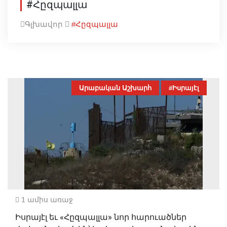
#Հըզպալլա
Գլխավոր
#Հըզպալլա
Արաբական Աշխարհ
#Իսրայէլ
1 ամիս առաջ
Իսրայէլ եւ «Հըզպալլա» նոր հարուածներ