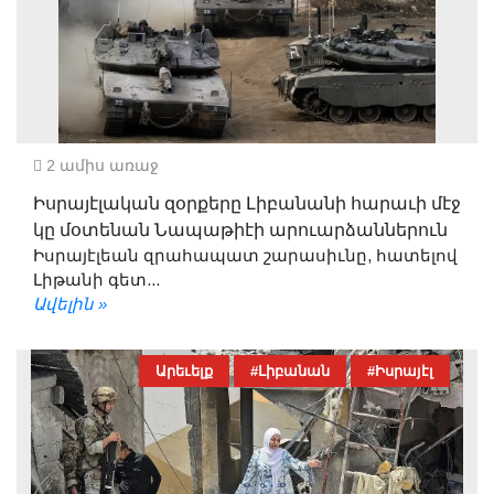
2 ամիս առաջ
Իսրայէլական զօրքերը Լիբանանի հարաւի մէջ
կը մօտենան Նապաթիէի արուարձաններուն
Իսրայէլեան զրահապատ շարասիւնը, հատելով
Լիթանի գետ...
Ավելին »
Արեւելք
#Լիբանան
#Իսրայէլ