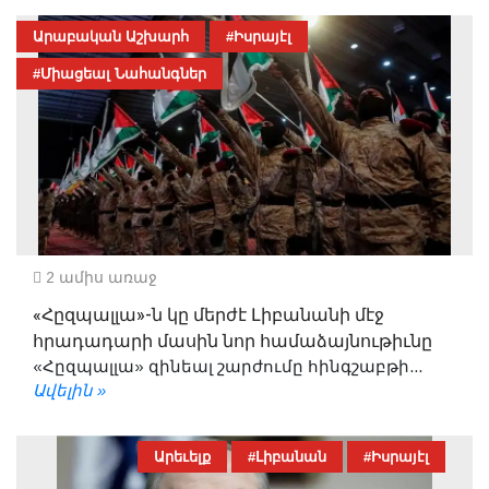
Արաբական Աշխարհ
#Իսրայէլ
#Միացեալ Նահանգներ
2 ամիս առաջ
«Հըզպալլա»-ն կը մերժէ Լիբանանի մէջ
հրադադարի մասին նոր համաձայնութիւնը
«Հըզպալլա» զինեալ շարժումը հինգշաբթի...
Ավելին »
Արեւելք
#Լիբանան
#Իսրայէլ