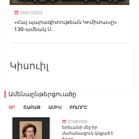
15/07/2023
«Հայ պարագիտութեան Կոմիտասը»
130-ամեակ Ս...
Կիսուիլ
Ամենաընթերցուածը
ՕՐ
ՇԱԲԱԹ
ԱՄԻՍ
ԲՈԼՈՐԸ
07/08/2026
Երեւանի մէջ իր
մահանացուն կնքած է