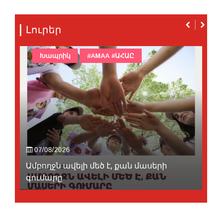
Լուրեր
Խապրիկ
#AMAA #ԱՀԱԸ
07/08/2026
Ամբողջն ավելի մեծ է, քան մասերի
գումարը