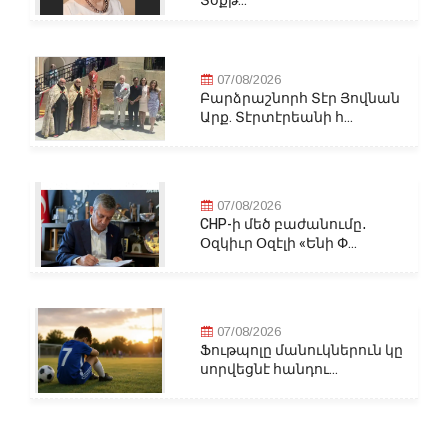
Տօքթ...
07/08/2026
Բարձրաշնորհ Տէր Յովնան
Արք. Տէրտէրեանի հ...
07/08/2026
CHP-ի մեծ բաժանումը․
Օզկիւր Օզէլի «Ենի Փ...
07/08/2026
Ֆութպոլը մանուկներուն կը
սորվեցնէ հանդու...