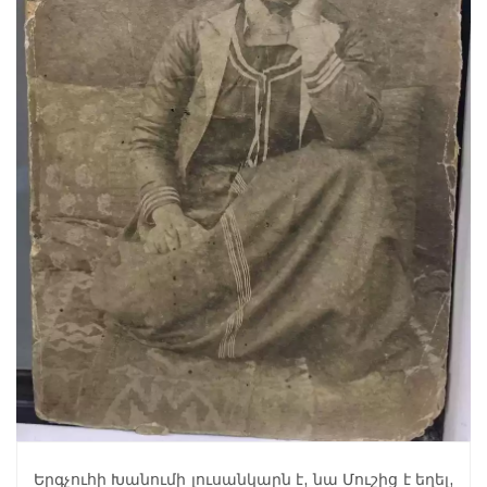
Երգչուհի Խանումի լուսանկարն է, նա Մուշից է եղել,