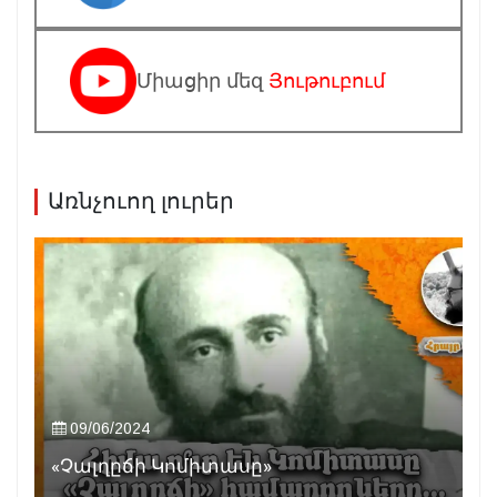
Միացիր մեզ
Յութուբում
Առնչուող լուրեր
09/06/2024
«Չալղըճի Կոմիտասը»