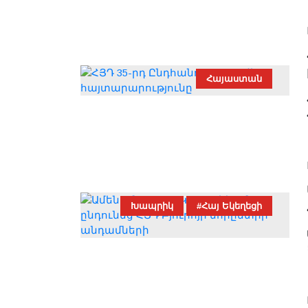
Հայաստան
Խապրիկ
#Հայ Եկեղեցի