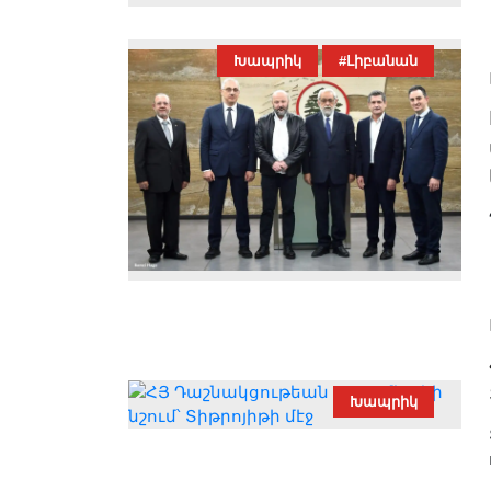
Խապրիկ
#Լիբանան
Խապրիկ