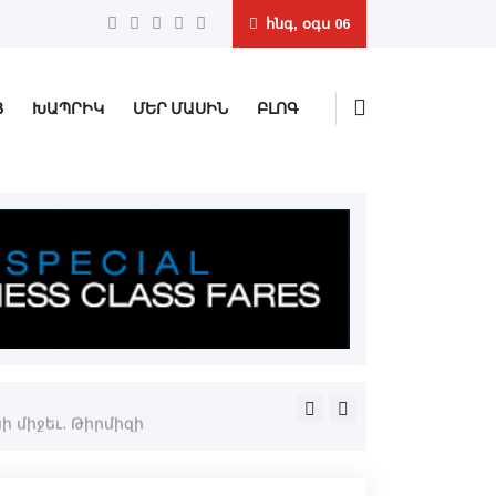
հնգ, օգս 06
Ց
ԽԱՊՐԻԿ
ՄԵՐ ՄԱՍԻՆ
ԲԼՈԳ
Կապանի մէջ Ռուսիոյ հիւպա