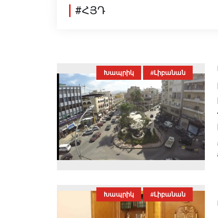
#ՀՅԴ
Խապրիկ
#Լիբանան
Խապրիկ
#Լիբանան