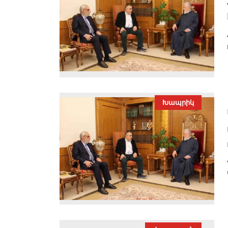
Խապրիկ