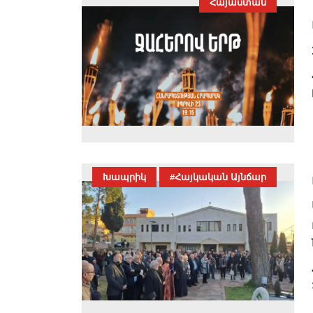
Հայաստան
Խապրիկ
#Հայկական Այնճար