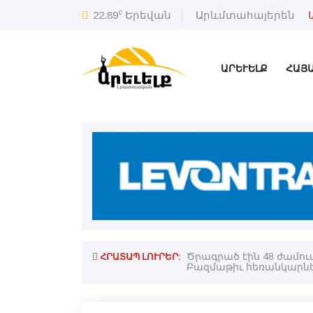
c
22.89
Երեվան
Արևմտահայերեն
ԱՐԵՒԵԼՔ
ՀԱՅ
ՀՐԱՏԱՊ ԼՈՒՐԵՐ:
ասի միջեւ. Թիրմիզի
Ծրագրած էին 48 ժամու