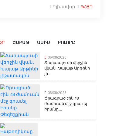
Գլխավոր
#ՀՅԴ
ՕՐ
ՇԱԲԱԹ
ԱՄԻՍ
ԲՈԼՈՐԸ
06/08/2026
Ճարապլուսի վերջին
վկան. Խայաթ Արթինի
յի...
06/08/2026
Ծրագրած էին 48
ժամուան մէջ գրաւել
Իրանը....