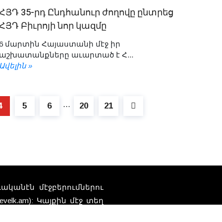
ՀՅԴ 35-րդ Ընդհանուր ժողովը ընտրեց
ՀՅԴ Բիւրոյի նոր կազմը
6 մարտին Հայաստանի մէջ իր
աշխատանքները աւարտած է Հ...
Ավելին »
4
5
6
20
21
⋯
տուականէն մէջբերումներու
elk.am): Կայքին մէջ տեղ
Հեռ
որ կը ներկայացնեն