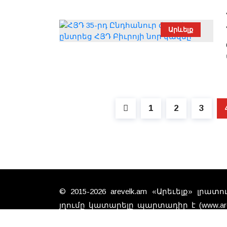
Արևելք
1
2
3
© 2015-2026 arevelk.am «Արեւելք» լրա
յղումը կատարելը պարտադիր է (www.arev
գտած նիւթերը անպայման չէ, 