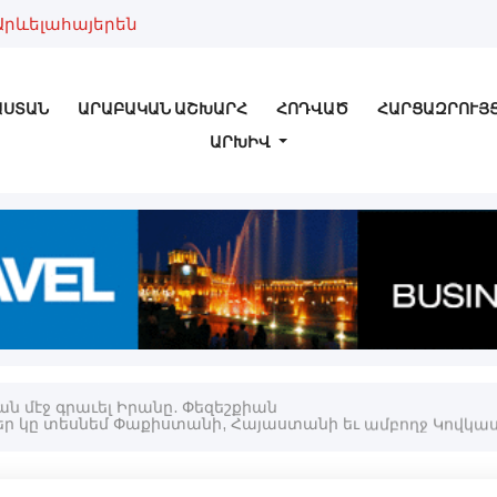
Արևելահայերեն
ԱՍՏԱՆ
ԱՐԱԲԱԿԱՆ ԱՇԽԱՐՀ
ՀՈԴՎԱԾ
ՀԱՐՑԱԶՐՈՒՅ
ԱՐԽԻՎ
ան մէջ գրաւել Իրանը. Փեզեշքիան