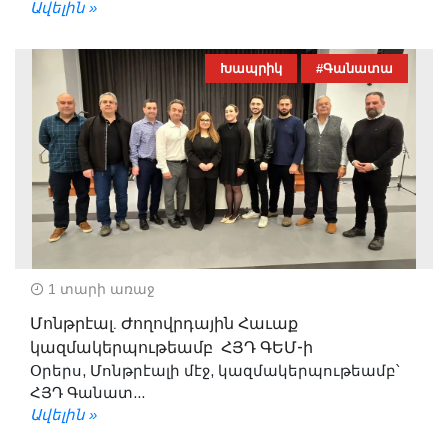
Ավելին »
Խապրիկ
#Գանատա
1 տարի առաջ
Մոնթրէալ. Ժողովրդային Հաւաք
կազմակերպութեամբ ՀՅԴ ԳԵՄ-ի
Օրերս, Մոնթրէալի մէջ, կազմակերպութեամբ՝
ՀՅԴ Գանատ...
Ավելին »