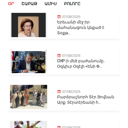
ՕՐ
ՇԱԲԱԹ
ԱՄԻՍ
ԲՈԼՈՐԸ
07/08/2026
Երեւանի մէջ իր
մահանացուն կնքած է
Տօքթ...
07/08/2026
CHP-ի մեծ բաժանումը․
Օզկիւր Օզէլի «Ենի Փ...
07/08/2026
Բարձրաշնորհ Տէր Յովնան
Արք. Տէրտէրեանի հ...
07/08/2026