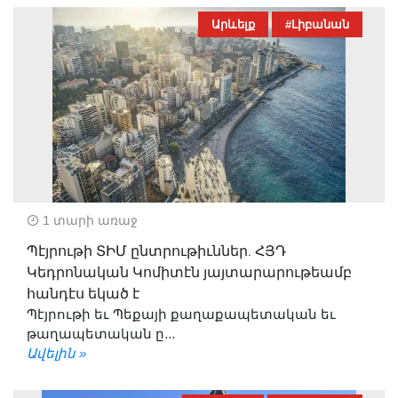
Արևելք
#Լիբանան
1 տարի առաջ
Պէյրութի ՏԻՄ ընտրութիւններ. ՀՅԴ
Կեդրոնական Կոմիտէն յայտարարութեամբ
հանդէս եկած է
Պէյրութի եւ Պեքայի քաղաքապետական եւ
թաղապետական ը...
Ավելին »