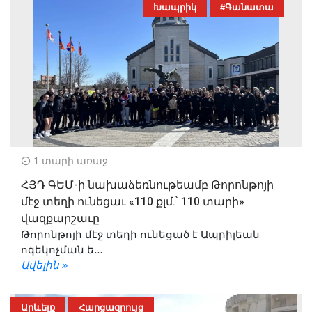
Խապրիկ
#Գանատա
1 տարի առաջ
ՀՅԴ ԳԵՄ-ի նախաձեռնութեամբ Թորոնթոյի
մէջ տեղի ունեցաւ «110 քլմ.՝ 110 տարի»
վազքարշաւը
Թորոնթոյի մէջ տեղի ունեցած է Ապրիլեան
ոգեկոչման ե...
Ավելին »
Արևելք
Հարցազրույց