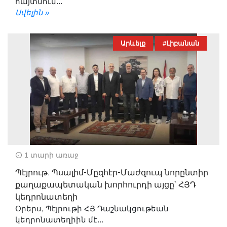
հայտնում...
Ավելին »
Արևելք
#Լիբանան
1 տարի առաջ
Պէյրութ. Պսալիմ-Մըզհէր-Մաժզուպ նորընտիր
քաղաքապետական խորհուրդի այցը՝ ՀՅԴ
կեդրոնատեղի
Օրերս, Պէյրութի ՀՅ Դաշնակցութեան
կեդրոնատեղիին մէ...