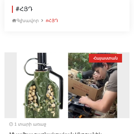
#ՀՅԴ
Գլխավոր
#ՀՅԴ
Հայաստան
1 տարի առաջ