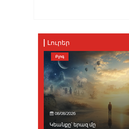
Լուրեր
Խապրիկ
#Արեւմտեան Թեմ
08/08/2026
Հանդիսապետութեամբ ԱՄՆ
Արեւմտեան Թեմի Առա...