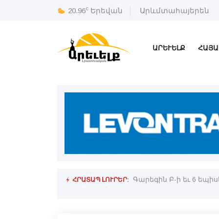
c
20.96
Երեվան
Արևմտահայերեն
ԱՐԵՒԵԼՔ
ՀԱՅԱ
ՀՐԱՏԱՊ ԼՈՒՐԵՐ:
ած է
«Եկեղեցական անունով