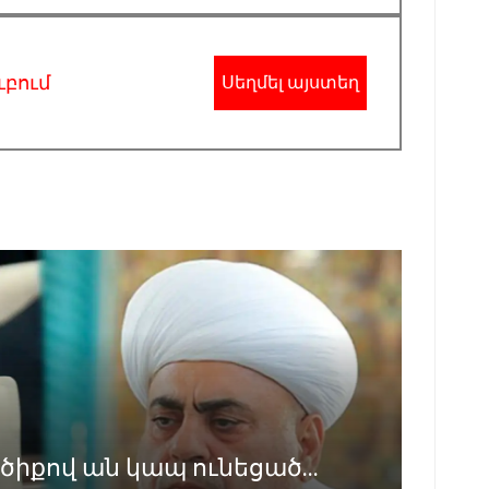
ւբում
Սեղմել այստեղ
իքով ան կապ ունեցած...