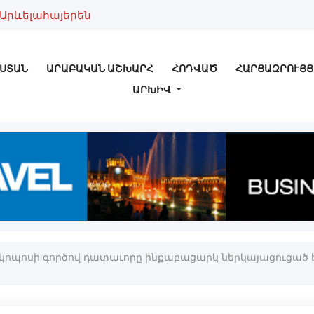
Արևելահայերեն
ՍՏԱՆ
ԱՐԱԲԱԿԱՆ ԱՇԽԱՐՀ
ՀՈԴՎԱԾ
ՀԱՐՑԱԶՐՈՒՅՑ
ԱՐԽԻՎ
 չդիմելը պէտք է դիտարկել քաղաքական դիրքորոշման արտ