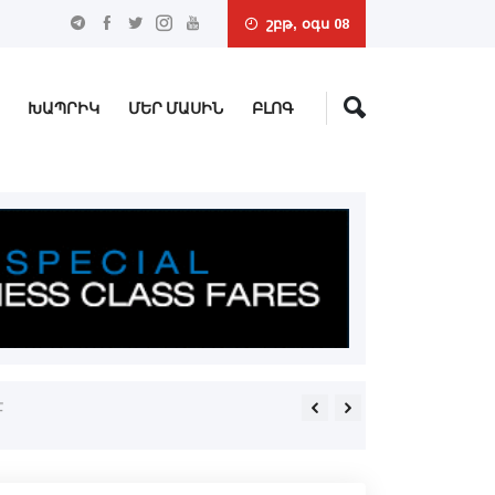
շբթ, օգս 08
ԽԱՊՐԻԿ
ՄԵՐ ՄԱՍԻՆ
ԲԼՈԳ
այայտութիւն». Ռուբինեան
«Հայաստան չի՛ գաս» (Բ)