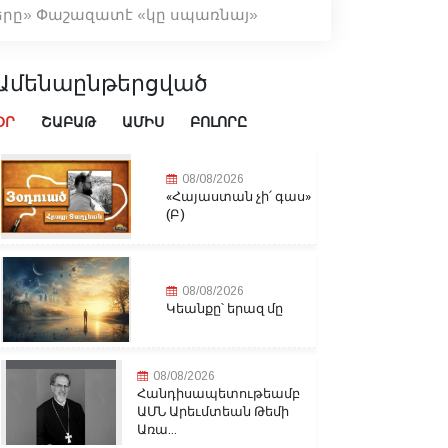
ները» Փաշազատէ «կը սպառնայ»
Ամենաընթերցված
ՕՐ
ՇԱԲԱԹ
ԱՄԻՍ
ԲՈԼՈՐԸ
08/08/2026
«Հայաստան չի՛ գաս»
(Բ)
08/08/2026
Կեանքը՝ երազ մը
08/08/2026
Հանդիսապետութեամբ
ԱՄՆ Արեւմտեան Թեմի
Առա...