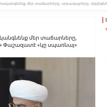
երականգնենք մեր տաճարները, սրբավայրերը, մզկիթ
ականգնենք մեր տաճարները,
ը» Փաշազատէ «կը սպառնայ»