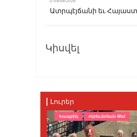
04/08/2026
Ատրպէյճանի եւ Հայաստա
Կիսվել
Լուրեր
Խապրիկ
#Արեւմտեան Թեմ