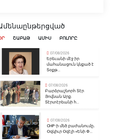
Ամենաընթերցված
ՕՐ
ՇԱԲԱԹ
ԱՄԻՍ
ԲՈԼՈՐԸ
07/08/2026
Երեւանի մէջ իր
մահանացուն կնքած է
Տօքթ...
07/08/2026
Բարձրաշնորհ Տէր
Յովնան Արք.
Տէրտէրեանի հ...
07/08/2026
CHP-ի մեծ բաժանումը․
Օզկիւր Օզէլի «Ենի Փ...