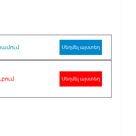
րամում
Սեղմել այստեղ
ւբում
Սեղմել այստեղ