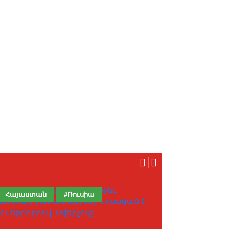
Հայաստան
#Ռուսիա
Հայաստան
#Ատրպէյճ