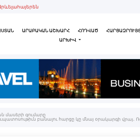
Արևելահայերեն
ԱՍՏԱՆ
ԱՐԱԲԱԿԱՆ ԱՇԽԱՐՀ
ՀՈԴՎԱԾ
ՀԱՐՑԱԶՐՈՒՅ
ԱՐԽԻՎ
քան մասերի գումարը