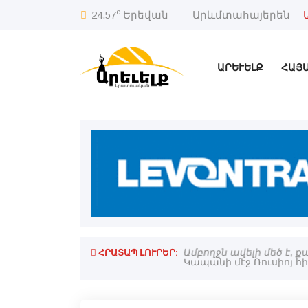
c
24.57
Երեվան
Արևմտահայերեն
ԱՐԵՒԵԼՔ
ՀԱՅ
ՀՐԱՏԱՊ ԼՈՒՐԵՐ:
յ․ Ռուսիոյ ԱԳՆ պաշտօնեայ
Ամբողջն ավելի մեծ է, 