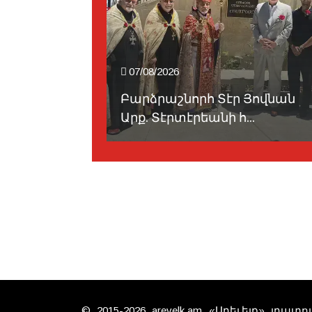
07/08/2026
արներ կը
Բարձրաշնորհ Տէր Յովնան
...
Արք. Տէրտէրեանի հ...
© 2015-2026 arevelk.am «Արեւելք» լրա