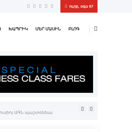
ուրբ, օգս 07
Ց
ԽԱՊՐԻԿ
ՄԵՐ ՄԱՍԻՆ
ԲԼՈԳ
Պաքուի վերաքննիչ դատար