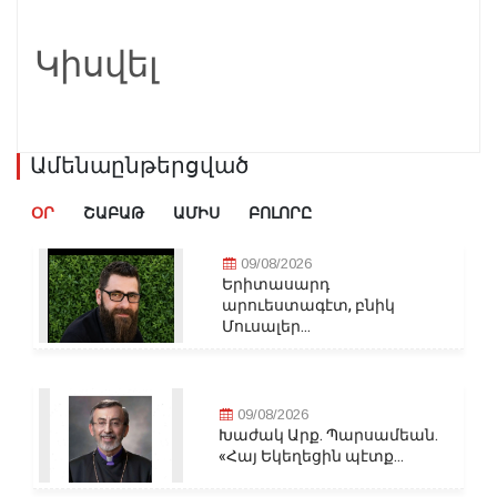
Կիսվել
Ամենաընթերցված
ՕՐ
ՇԱԲԱԹ
ԱՄԻՍ
ԲՈԼՈՐԸ
09/08/2026
Երիտասարդ
արուեստագէտ, բնիկ
Մուսալեր...
09/08/2026
Խաժակ Արք. Պարսամեան.
«Հայ Եկեղեցին պէտք...