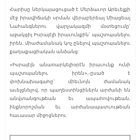
Հարիսը ներկայացուցած է Մերձաւոր Արեւելքի
մէջ իրավիճակի սրման վերաբերեալ Միացեալ
Նահանգներու վարչակազմի մօտեցումը՝
աջակցիլ Իսրայէլի իրաւունքին՝ պաշտպանելու
իրեն, միաժամանակ կոչ ընելով պաշտպանելու
քաղաքացիական անձանց:
«Իսրայէլն անառարկելիօրէն իրաւունք ունի
պաշտպանելու իրեն»,-ըսած է
փոխնախագահը՝ միեւնոյն ժամանակ
աւելցնելով, որ պաղեստինցիներն արժանի են
անվտանգութեան եւ ապահովութեան,
ինքնորոշման եւ արժանապատւութեան
հաւասար միջոցներու: