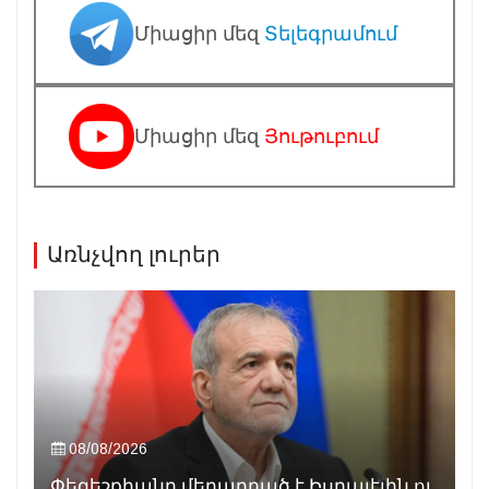
Միացիր մեզ
Տելեգրամում
Միացիր մեզ
Յութուբում
Առնչվող լուրեր
08/08/2026
Փեզեշքիանը մեղադրած է Իսրայէլին ու