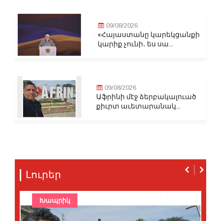
09/08/2026
«Հայաստանը կարեկցանքի
կարիք չունի․ ես սա...
09/08/2026
Աֆրինի մէջ ձերբակալուած
քիւրտ աւետարանակ...
Լուրեր
Խապրիկ