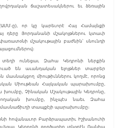
ողովրդական ճաշատեսակներու եւ ձեռային
ԱՄՄ-ը), որ կը կարեւորէ Հայ Համայնքի
եայ դերը Յորդանանի մշակոյթներու կտաւի
փառատօնի մշակութային բաժնին՝ սնունդի
այացումներով։
ր տեղի ունեցաւ Զահա Կեդրոնի ներքին
ցուած են աւանդական ելոյթներ տարբեր
 մասնակցող միութիւններու կողմէ, որոնց
զական Միութեան Հայկական պարախումբը,
 խումբը, Չինական Մշակութային Կեդրոնը,
անողական խումբը, ինչպէս նաեւ Զահա
» մասնաճիւղի տապքէյի պարախումբը։
նի հովանաւոր Բարձրապատիւ Իշխանուհի
ւեցաւ Կեդրոնի գործադիր տնօրէն Ռանիա