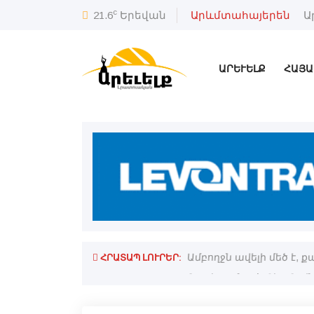
c
21.6
Երեվան
Արևմտահայերեն
Ա
ԱՐԵՒԵԼՔ
ՀԱՅԱ
ՀՐԱՏԱՊ ԼՈՒՐԵՐ:
ւ հոգեւոր վերանորոգութեան առիթ
Ամբողջն ավելի մեծ է, 