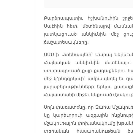
Բարձրապատիւ Իշխանուհին շրջ
Սպէհին հետ, մօտենալով մասնակ
յատկացուած անկիւնին մէջ ցու
ճաշատեսակները։
ԱՄՄ-ի Ատենապետ՝ Մարալ Ներսէսե
Հայկական անկիւնին մօտենալու
ստորագրուած քոյր քաղաքներու հ
մէջ կ՚ընդգրկուի՝ ամրապնդել եւ 
յարաբերութիւնները երկու քաղաքն
Հայաստանի միջեւ կնքուած մշակո
Սոյն փառատօնը, որ Զահա Մշակութ
կը կարեւորուի ազգային ինքնութի
մշակութային փոխանակումը խթանել
տեղական հասարակութեան ծան