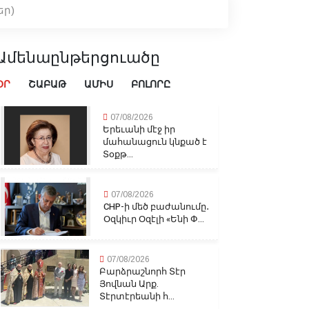
եր)
Ամենաընթերցուածը
ՕՐ
ՇԱԲԱԹ
ԱՄԻՍ
ԲՈԼՈՐԸ
07/08/2026
Երեւանի մէջ իր
մահանացուն կնքած է
Տօքթ...
07/08/2026
CHP-ի մեծ բաժանումը․
Օզկիւր Օզէլի «Ենի Փ...
07/08/2026
Բարձրաշնորհ Տէր
Յովնան Արք.
Տէրտէրեանի հ...