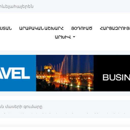
րևելահայերեն
ՍՏԱՆ
ԱՐԱԲԱԿԱՆ ԱՇԽԱՐՀ
ՅՕԴՈՒԱԾ
ՀԱՐՑԱԶՐՈՒՅ
ԱՐԽԻՎ
քան մասերի գումարը