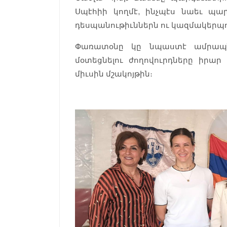
Սպէհիի կողմէ, ինչպէս նաեւ պ
դեսպանութիւններն ու կազմակերպո
Փառատօնը կը նպաստէ ամրապնդ
մօտեցնելու ժողովուրդները իրար 
միւսին մշակոյթին։