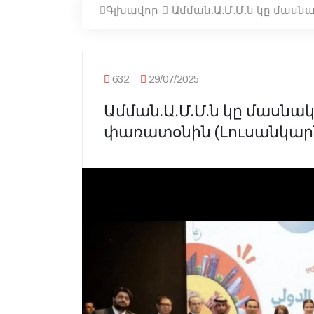
Գլխավոր
Ամման.Ա.Մ.Մ.ն կը մաս
632
29/07/2025
Ամման.Ա.Մ.Մ.ն կը մասն
փառատօնին (Լուսանկար