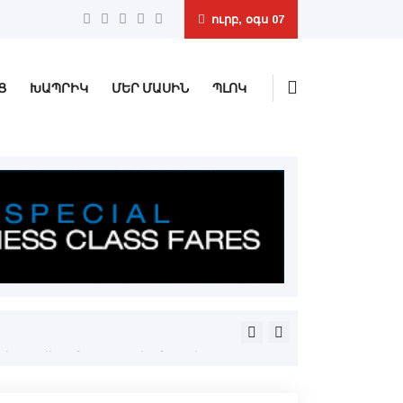
ուրբ, օգս 07
Ց
ԽԱՊՐԻԿ
ՄԵՐ ՄԱՍԻՆ
ՊԼՈԿ
Բազմաթիւ հեռանկարներ կը