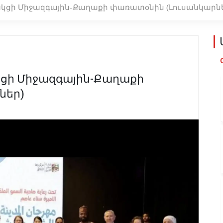
նակցի Միջազգային-Քաղաքի փառատօնին (Լուսանկարն
ակցի Միջազգային-Քաղաքի
ներ)