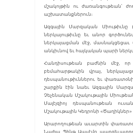
մշակոյթին ու ժառանգութեան՝ ժ
աշխատանքներուն։
Ազգային Մարզական Միութիւնը (
ներկայութիւնը եւ անոր գործուն
ներկայացման մէջ, մասնակցեցաւ 
անկիւնով եւ հայկական պարի ներկ
Հանդիսութեան բաժնին մէջ, ո
բեմահարթակին վրայ, ներկայա
դեսպանութիւններու եւ փառատօնին
շարքին էին նաեւ Ազգային Մար
Չեչենական Մշակութային Միութեան
Մալէյզիոյ դեսպանութեան ուս
Մշակութային Կեդրոնի «Ծաղիկներ
Արարողութեան աւարտին փառատօ
Նաժլա Պինթ Աասէմը պարգեւատրո