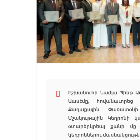
Իշխանուհի Նաժլա Պինթ Ա
Աասէմը, հովանաւորեց 
Քաղաքային Փառատօնի
Մշակութային Կեդրոնի 
օտարերկրեայ քանի մը դ
կեդրոններու մասնակցութե