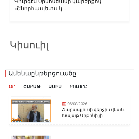
Գուրգէն Սիմոնեանի կարծիքով
«Շնորհապետակ...
Կիսուիլ
Ամենաընթերցուածը
ՕՐ
ՇԱԲԱԹ
ԱՄԻՍ
ԲՈԼՈՐԸ
06/08/2026
Ճարապլուսի վերջին վկան.
Խայաթ Արթինի յի...