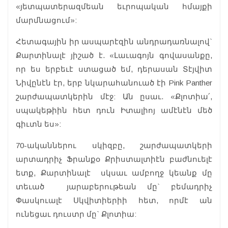
«յետպատերազմեան եւրոպական հմայքի
մարմնացում»:
Հետագային իր ասպարէզին անդրադառնալով`
Քարտինալէ յիշած է. «Լաւագոյն գովասանքը,
որ ես երբեւէ ստացած եմ, դերասան Տէյվիտ
Նիվընէն էր, երբ նկարահանուած էի Pink Panther
շարժապատկերին մէջ: Ան ըսաւ. «Քլոտիա՛,
սպակեթիին հետ դուն Իտալիոյ ամէնէն մեծ
գիւտն ես»:
70-ականներու սկիզբը, շարժապատկերի
արտադրիչ Ֆրանքօ Քրիստալտիէն բաժնուելէ
ետք, Քարտինալէ սկսաւ ամբողջ կեանք մը
տեւած յարաբերութեան մը` բեմադրիչ
Փասկուալէ Սկվիտիերիի հետ, որմէ ան
ունեցաւ դուստր մը` Քլոտիա: