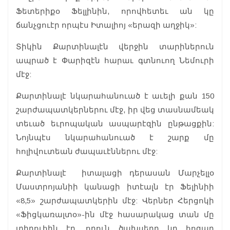
Ֆետերիքօ Ֆելլինին, որովհետեւ ան կը
ճանչցուէր որպէս Իտալիոյ «երազի աղջիկ»:
Տիկին Քարտինալէն վերջին տարիներուն
ապրած է Փարիզէն հարաւ գտնուող Նեմուրի
մէջ:
Քարտինալէ նկարահանուած է աւելի քան 150
շարժապատկերներու մէջ, իր վեց տասնամեակ
տեւած եւրոպական ասպարէզին ընթացքին:
Նոյնպէս նկարահանուած է շարք մը
հոլիվուտեան ժապաւէններու մէջ:
Քարտինալէ իտալացի դերասան Մարչելլօ
Մաստրոյանիի կանացի իտէալն էր Ֆելինիի
«8,5» շարժապատկերին մէջ: Վերներ Հերցոկի
«Ֆիցկառալտօ»-ին մէջ հասարակաց տան մը
տիրուհին էր, որուն ծախսերը կը հոգար