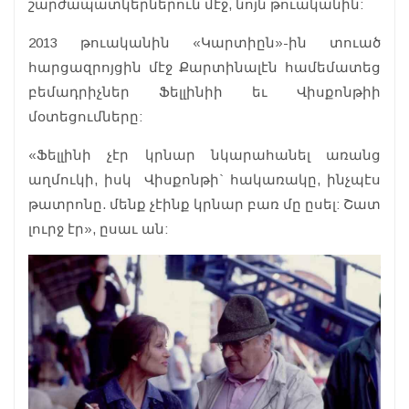
շարժապատկերներուն մէջ, նոյն թուականին:
2013 թուականին «Կարտիըն»-ին տուած
հարցազրոյցին մէջ Քարտինալէն համեմատեց
բեմադրիչներ Ֆելլինիի եւ Վիսքոնթիի
մօտեցումները:
«Ֆելլինի չէր կրնար նկարահանել առանց
աղմուկի, իսկ Վիսքոնթի` հակառակը, ինչպէս
թատրոնը. մենք չէինք կրնար բառ մը ըսել: Շատ
լուրջ էր», ըսաւ ան: