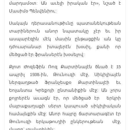
մարդամօտ: Ան աւելի իրական էր», նշած է
Մասիմօ Պենվենիու:
Սակայն դերասանութիւնը պատանեկութեան
տարիներուն անոր նպատակը չէր եւ իր
ասպարէզին մէկ մասին ընթացքին ան կը
դժուարանար իտալերէն խօսիլ, քանի որ
մեծցած էր ֆրանսերէն խօսելով:
Քլոտ Ժոզեֆին Ռոզ Քարտինալէն ծնած է 15
ապրիլ 1938-ին, Թունուզի մէջ, Սիկիլիայէն
ներգաղթած Ֆրանչեսքօ Քարտինալէի եւ
Եոլանտա Կրեքոյի ընտանիքին մէջ: Ան չորս
քոյրերէն աւագն էր, որ մեծցած էր երկրի
մայրաքաղաքի սերտ կապուած սիկիլիական
համայնքին մէջ: Անոր հայրը ճարտարագէտ էր
Թունուզի երկաթուղիի ընկերութեան մէջ,
մայրը` տանտիկին: