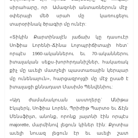
սիրահարը, որ Ամազոնի անտառներուն մէջ
օփերայի մեծ սրահ մը կառուցելու
տարօրինակ ծրագիր մը ունէր:
«Տիկին Քարտինալէն յաճախ կը դասուէր
Սոֆիա Լորենի-Ճինա Լոլոպրիճիտայի հետ`
որպէս 1960-ականներու եւ 70-ականներու
իտալական սեքս-խորհրդանիշներ, հակառակ
քիչ մը աւելի մատչելի պաստառային կերպար
մը ունենալուն», հարցազրոյցի մը մէջ ըսած է
իտալացի քննադատ Մասիմօ Պենվենիու:
«Այդ ժամանակուան աստղերը` Անիթա
Էկպերկ, Սոֆիա Լորեն, Պրիժիթ Պարտօ եւ Ճէյն
Մենսֆիլտ, անոնք, որոնք յայտնի էին որպէս
majorette, մարմինով լեցուն կիներ էին: Քլոտիա
աւելի նուազ լեցուն էր եւ աւելի շատ