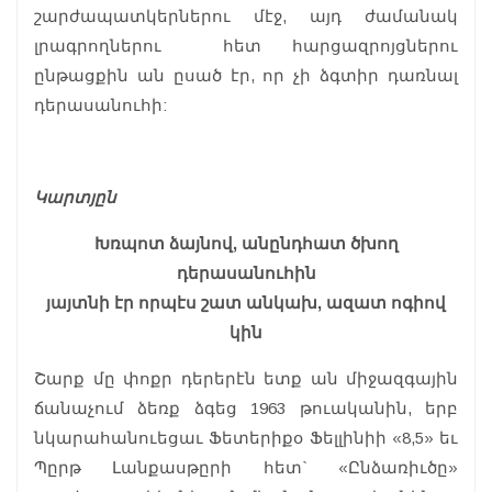
շարժապատկերներու մէջ, այդ ժամանակ
լրագրողներու հետ հարցազրոյցներու
ընթացքին ան ըսած էր, որ չի ձգտիր դառնալ
դերասանուհի:
Կարտյըն
Խռպոտ ձայնով, անընդհատ ծխող
դերասանուհին
յայտնի էր որպէս շատ անկախ, ազատ ոգիով
կին
Շարք մը փոքր դերերէն ետք ան միջազգային
ճանաչում ձեռք ձգեց 1963 թուականին, երբ
նկարահանուեցաւ Ֆետերիքօ Ֆելլինիի «8,5» եւ
Պըրթ Լանքասթըրի հետ` «Ընձառիւծը»