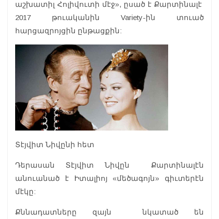
աշխատիլ Հոլիվուտի մէջ», ըսած է Քարտինալէ
2017 թուականին Variety-ին տուած
հարցազրոյցին ընթացքին:
Տէյվիտ Նիվընի հետ
Դերասան Տէյվիտ Նիվըն Քարտինալէն
անուանած է Իտալիոյ «մեծագոյն» գիւտերէն
մէկը:
Քննադատները զայն նկատած են