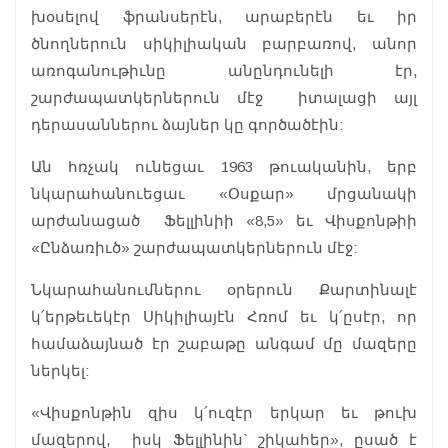
խօսելով ֆրանսերէն, արաբերէն եւ իր
ծնողներուն սիկիլիական բարբառով, անոր
առոգանութիւնը անընդունելի էր,
շարժապատկերներուն մէջ իտալացի այլ
դերասաններու ձայներ կը գործածէին:
Ան հռչակ ունեցաւ 1963 թուականին, երբ
նկարահանուեցաւ «Օսքար» մրցանակի
արժանացած Ֆելլինիի «8,5» եւ Վիսքոնթիի
«Ընձառիւծ» շարժապատկերներուն մէջ:
Նկարահանումներու օրերուն Քարտինալէ
կ՛երթեւեկէր Սիկիլիայէն Հռոմ եւ կ՛ըսէր, որ
համաձայնած էր շաբաթը անգամ մը մազերը
ներկել:
«Վիսքոնթին զիս կ՛ուզէր երկար եւ թուխ
մազերով, իսկ Ֆելլինին` շիկահեր», ըսած է