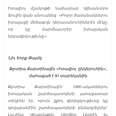
Իտալիոյ մշակոյթի նախարար Ալեսանտրօ
Ճուլին զայն անուանեց` «Բոլոր ժամանակներու
իտալացի մեծագոյն դերասանուհիներէն մէկը,
որ կը մարմնաւորէր իտալական
նրբագեղութիւնը»:
Նիւ Եորք Թայմզ
Քլոտիա Քարտինալէն «Իտալիոյ ընկերուհին»,
մահացած է 87 տարեկանին
Քլոտիա Քարտինալէն` 1960-ականներու
իտալական շարժապատկերի յառաջատար
տիկինն էր, որուն շքեղ գեղեցկութիւնը կը
գովաբանէին շարժապատկերի բեմադրիչներ`
Լուչինօ Վիսքոնթին, Սերճիօ Լեոնէն եւ