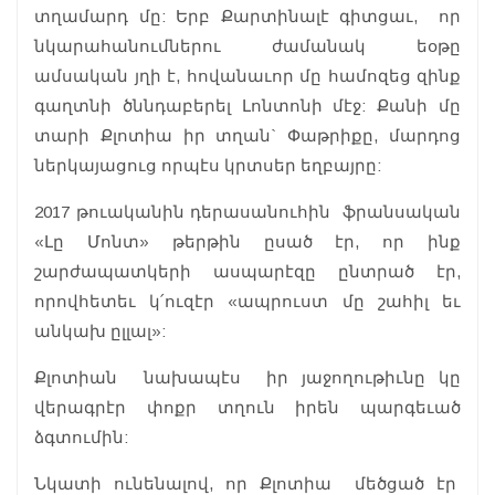
տղամարդ մը: Երբ Քարտինալէ գիտցաւ, որ
նկարահանումներու ժամանակ եօթը
ամսական յղի է, հովանաւոր մը համոզեց զինք
գաղտնի ծննդաբերել Լոնտոնի մէջ: Քանի մը
տարի Քլոտիա իր տղան` Փաթրիքը, մարդոց
ներկայացուց որպէս կրտսեր եղբայրը:
2017 թուականին դերասանուհին ֆրանսական
«Լը Մոնտ» թերթին ըսած էր, որ ինք
շարժապատկերի ասպարէզը ընտրած էր,
որովհետեւ կ՛ուզէր «ապրուստ մը շահիլ եւ
անկախ ըլլալ»:
Քլոտիան նախապէս իր յաջողութիւնը կը
վերագրէր փոքր տղուն իրեն պարգեւած
ձգտումին:
Նկատի ունենալով, որ Քլոտիա մեծցած էր