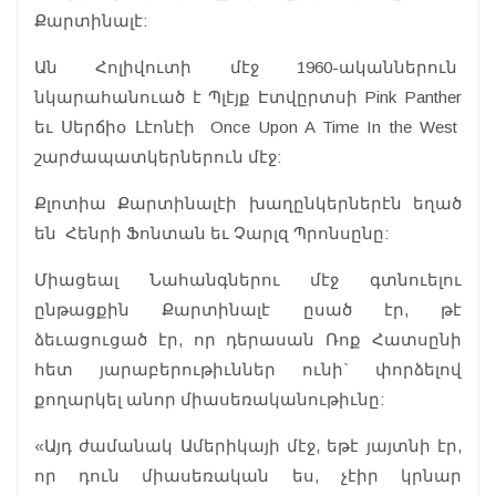
Քարտինալէ:
Ան Հոլիվուտի մէջ 1960-ականներուն
նկարահանուած է Պլէյք Էտվըրտսի Pink Panther
եւ Սերճիօ Լէոնէի Once Upon A Time In the West
շարժապատկերներուն մէջ:
Քլոտիա Քարտինալէի խաղընկերներէն եղած
են Հենրի Ֆոնտան եւ Չարլզ Պրոնսընը:
Միացեալ Նահանգներու մէջ գտնուելու
ընթացքին Քարտինալէ ըսած էր, թէ
ձեւացուցած էր, որ դերասան Ռոք Հատսընի
հետ յարաբերութիւններ ունի` փորձելով
քողարկել անոր միասեռականութիւնը:
«Այդ ժամանակ Ամերիկայի մէջ, եթէ յայտնի էր,
որ դուն միասեռական ես, չէիր կրնար