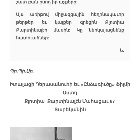
շատ բան ըսող իր աչքերը:
Այս առիթով միջազգային հեղինակաւոր
թերթեր եւ կայքեր գրեցին Քլոտիա
Քարտինալէի մասին: Կը ներկայացնենք
հատուածներ:
Ն.
Պի.Պի.Սի.
Իտալացի Դերասանուհի Եւ «Ընձառիւծը» Ֆիլմի
Աստղ
Քլոտիա Քարտինալէն Մահացաւ 87
Տարեկանին