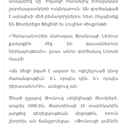
ասպարէզ մը` հռչակի հասնելով իտալական
շարժապատկերի ոսկեդարուն: Ան գործակցած
է այնպիսի մեծ բեմադրիչներու հետ, ինչպիսիք
են Ֆետերիքօ Ֆելլինի եւ Լուչինօ Վիսքոնթի:
«Դերասանուհին մահացաւ Ֆրանսայի Նեմուր
քաղաքին մէջ, իր զաւակներուն
ներկայութեան», ըսաւ անոր գործակալ Լորան
Սաւրի:
«Ան մեզի ձգած է ազատ եւ ոգեշնչուած կնոջ
ժառանգութիւն` ե՛ւ որպէս կին, ե՛ւ որպէս
դերասանուհի», աւելցուց ան:
Ծնած ըլլալով Թունուզ սիկիլիացի ծնողներէ,
ապրիլ 1938-ին, Քարտինալէ 16 տարեկանին
յաղթեց գեղեցկութեան մրցոյթին, որուն
շնորհիւ ան ճանչցուեցաւ «Թունուզի ամէնէն