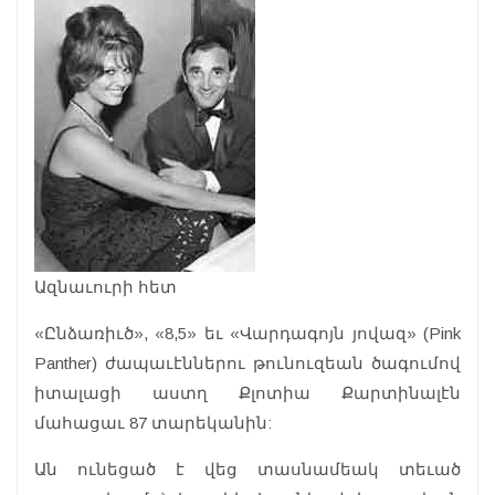
Ազնաւուրի հետ
«Ընձառիւծ», «8,5» եւ «Վարդագոյն յովազ» (Pink
Panther) ժապաւէններու թունուզեան ծագումով
իտալացի աստղ Քլոտիա Քարտինալէն
մահացաւ 87 տարեկանին:
Ան ունեցած է վեց տասնամեակ տեւած