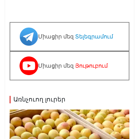
Միացիր մեզ
Տելեգրամում
Միացիր մեզ
Յութուբում
Առնչուող լուրեր