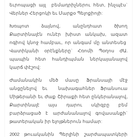
եւրոպացի այլ բեմադրիչներու հետ, ինչպէս`
Վերներ Հերցոկի եւ Մարքօ Պելոքիոյի:
Խռպոտ ձայնով, անընդհատ ծխող
Քարտինալէն ունէր խիստ անկախ, ազատ
ոգիով կնոջ համբաւ, որ անգամ մը անտեսեց
Վատիկանի օրէնքները` Հռոմի Պօղոս ԺԱ.
պապին հետ հանդիպման ներկայանալով
կարճ փէշով:
Ժամանակին մեծ մասը Ֆրանսայի մէջ
անցընելով եւ նախագահներ Ֆրանսուա
Միթերանի եւ Ժաք Շիրաքի հետ ընկերանալով,
Քարտինալէ այս դարու սկիզբը բեմ
բարձրացած է արժանանալով գովասանքի`
թատերական իր ելոյթներուն համար:
2002 թուականին Պերլինի շարժապատկերի