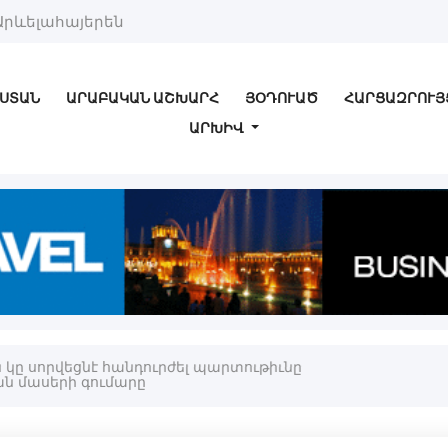
Արևելահայերեն
ՍՏԱՆ
ԱՐԱԲԱԿԱՆ ԱՇԽԱՐՀ
ՅՕԴՈՒԱԾ
ՀԱՐՑԱԶՐՈՒՅ
ԱՐԽԻՎ
ն կը սորվեցնէ հանդուրժել պարտութիւնը