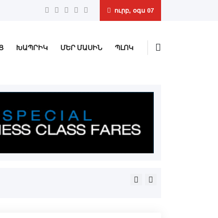
ուրբ, օգս 07
Ց
ԽԱՊՐԻԿ
ՄԵՐ ՄԱՍԻՆ
ՊԼՈԿ
Պաքուի վերաքննիչ դատար