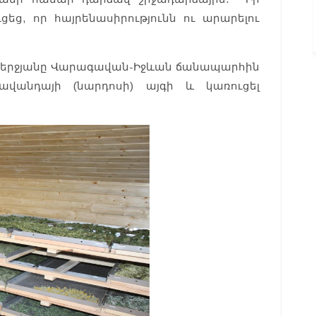
եց, որ հայրենասիրությունն ու արարելու
եմերջյանը Վարագավան-Իջևան ճանապարհին
ավանդայի (նարդոսի) այգի և կառուցել