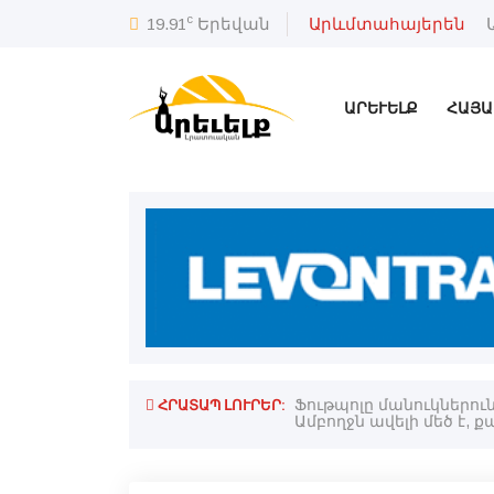
c
19.91
Երեվան
Արևմտահայերեն
ԱՐԵՒԵԼՔ
ՀԱՅԱ
ՀՐԱՏԱՊ ԼՈՒՐԵՐ:
Ֆութպոլը մանուկներու