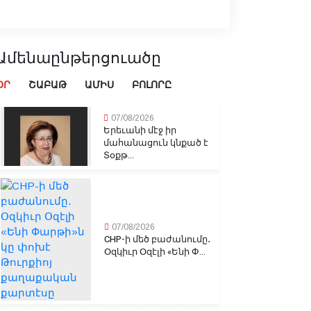
Ամենաընթերցուածը
ՕՐ
ՇԱԲԱԹ
ԱՄԻՍ
ԲՈԼՈՐԸ
07/08/2026
Երեւանի մէջ իր
մահանացուն կնքած է
Տօքթ...
07/08/2026
CHP-ի մեծ բաժանումը․
Օզկիւր Օզէլի «Ենի Փ...