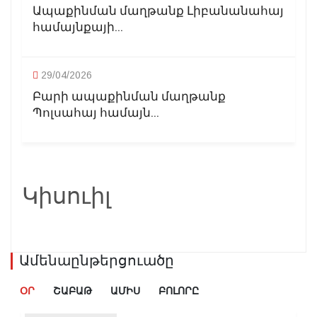
Ապաքինման մաղթանք Լիբանանահայ
համայնքայի...
29/04/2026
Բարի ապաքինման մաղթանք
Պոլսահայ համայն...
Կիսուիլ
Ամենաընթերցուածը
ՕՐ
ՇԱԲԱԹ
ԱՄԻՍ
ԲՈԼՈՐԸ