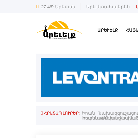
c
27.46
Երեվան
Արևմտահայերեն
ԱՐԵՒԵԼՔ
ՀԱՅ
ՀՐԱՏԱՊ ԼՈՒՐԵՐ:
ղադրական կէտերը
Իրան նախազգուշացո
հարուածներու մասին. R