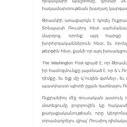
ղեկավարի պաշտօնը, կրնար 24
հակամարտութեան խաղաղ կարգաւ
Թրամփի առաջարկն է դրդել Ուքրան
Տոնպասի Ռուսիոյ հետ սահմանայի
մարդոց, որոնք այդ հարց
խորհրդականներուն հետ, եւ որոն
թերթին հետ, քանի որ այդ խօսակցո
The Washington Post գրած է, որ 
իր համոզմունքը յայտնած է, որ ե՛ւ Ռ
դէմքը, եւ ելք մը կ՚ուզեն գտնել», ե
պատրաստ պիտի ըլլան դառնալու Ռո
Ուքրանիոյ մէջ ռուսական յատուկ
մօտեցումը բոլորովին կը հակա
քաղաքականութեան, որը կեդրոնա
տրամադրելու վրայ՝ Ռուսիոյ դիմակա