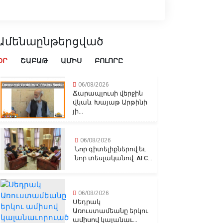
Ամենաընթերցված
ՕՐ
ՇԱԲԱԹ
ԱՄԻՍ
ԲՈԼՈՐԸ
06/08/2026
Ճարապլուսի վերջին
վկան. Խայաթ Արթինի
յի...
06/08/2026
Նոր գիտելիքներով եւ
նոր տեսլականով. AI C...
06/08/2026
Սեդրակ
Առուստամեանը երկու
ամիսով կալանաւ...