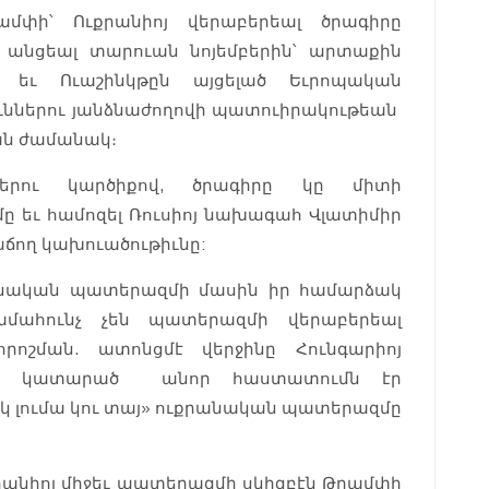
մփի՝ Ուքրանիոյ վերաբերեալ ծրագիրը
, անցեալ տարուան նոյեմբերին՝ արտաքին
ւ եւ Ուաշինկթըն այցելած Եւրոպական
ւններու յանձնաժողովի պատուիրակութեան
ան ժամանակ։
երու կարծիքով, ծրագիրը կը միտի
ը եւ համոզել Ռուսիոյ նախագահ Վլատիմիր
ճող կախուածութիւնը:
րանական պատերազմի մասին իր համարձակ
համահունչ չեն պատերազմի վերաբերեալ
րոշման. ատոնցմէ վերջինը Հունգարիոյ
ն կատարած անոր հաստատումն էր
 մէկ լումա կու տայ» ուքրանական պատերազմը
քրանիոյ միջեւ պատերազմի սկիզբէն Թրամփի