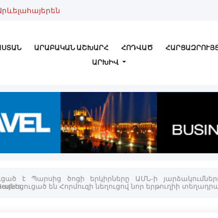
Արևելահայերեն
ԱՍՏԱՆ
ԱՐԱԲԱԿԱՆ ԱՇԽԱՐՀ
ՀՈԴՎԱԾ
ՀԱՐՑԱԶՐՈՒՅ
ԱՐԽԻՎ
ւցած է Պարսից ծոցի երկիրները ԱՄՆ-ի յարձակում
euters