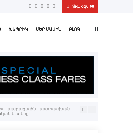
հնգ, օգս 06
Ց
ԽԱՊՐԻԿ
ՄԵՐ ՄԱՍԻՆ
ԲԼՈԳ
ներու պարագային պատասխան
Բազմաթիւ հեռանկարներ կը