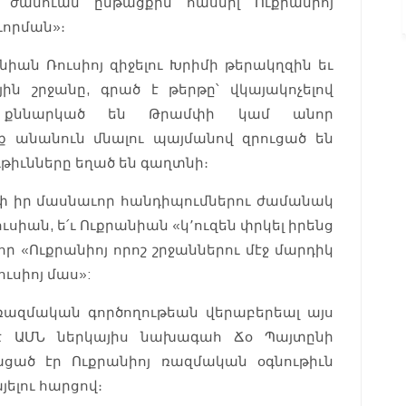
 ժամուան ընթացքին հասնիլ Ուքրանիոյ
որման»։
իան Ռուսիոյ զիջելու Խրիմի թերակղզին եւ
ն շրջանը, գրած է թերթը՝ վկայակոչելով
ը քննարկած են Թրամփի կամ անոր
ք անանուն մնալու պայմանով զրուցած են
ւթիւնները եղած են գաղտնի։
Թրամփ իր մասնաւոր հանդիպումներու ժամանակ
ուսիան, ե՛ւ Ուքրանիան «կ՚ուզեն փրկել իրենց
ւ որ «Ուքրանիոյ որոշ շրջաններու մէջ մարդիկ
ւսիոյ մաս»:
 ռազմական գործողութեան վերաբերեալ այս
սէ ԱՄՆ ներկայիս նախագահ Ճօ Պայտընի
ցած էր Ուքրանիոյ ռազմական օգնութիւն
յելու հարցով։