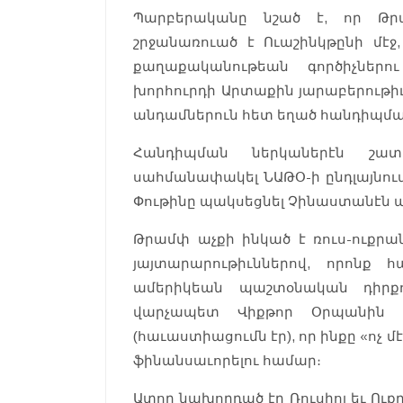
Պարբերականը նշած է, որ Թրա
շրջանառուած է Ուաշինկթընի մէջ
քաղաքականութեան գործիչներո
խորհուրդի Արտաքին յարաբերութի
անդամներուն հետ եղած հանդիպմ
Հանդիպման ներկաներէն շատ
սահմանափակել ՆԱԹՕ-ի ընդլայնում
Փութինը պակսեցնել Չինաստանէն ա
Թրամփ աչքի ինկած է ռուս-ուք
յայտարարութիւններով, որոնք 
ամերիկեան պաշտօնական դիրքո
վարչապետ Վիքթոր Օրպանի
(հաւաստիացումն էր), որ ինքը «ոչ
ֆինանսաւորելու համար։
Ատոր նախորդած էր Ռուսիոյ եւ Ու