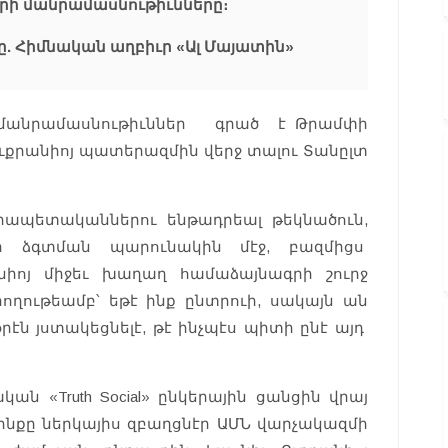
ագրի մանրամասնութիւնները։
ը. Հիմնական աղբիւր «Ալ Մայատին»
րթը մանրամասնութիւններ գրած է Թրամփի
Ուքրանիոյ պատերազմին վերջ տալու Տանըլտ
պետականներու ենթադրեալ ​​թեկնածուն,
ր ձգտման պարունակին մէջ, բազմիցս
նիոյ միջեւ խաղաղ համաձայնագրի շուրջ
ողութեամբ՝ եթէ ինք ընտրուի, սակայն ան
ն յստակեցնելէ, թէ ինչպէս պիտի ընէ այդ
ն «Truth Social» ընկերային ցանցին վրայ
է ինքը ներկայիս զբաղցնէր ԱՄՆ վարչակազմի