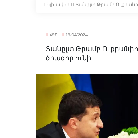
Գլխավոր
Տանըլտ Թրամբ Ուքրանիո
497
13/04/2024
Տանըլտ Թրամբ Ուքրանիոյ
ծրագիր ունի