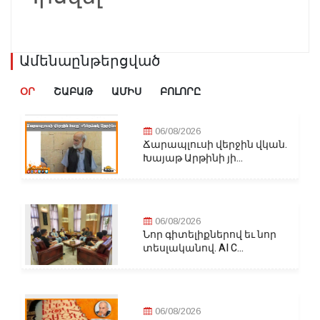
Ամենաընթերցված
ՕՐ
ՇԱԲԱԹ
ԱՄԻՍ
ԲՈԼՈՐԸ
06/08/2026
Ճարապլուսի վերջին վկան.
Խայաթ Արթինի յի...
06/08/2026
Նոր գիտելիքներով եւ նոր
տեսլականով. AI C...
06/08/2026