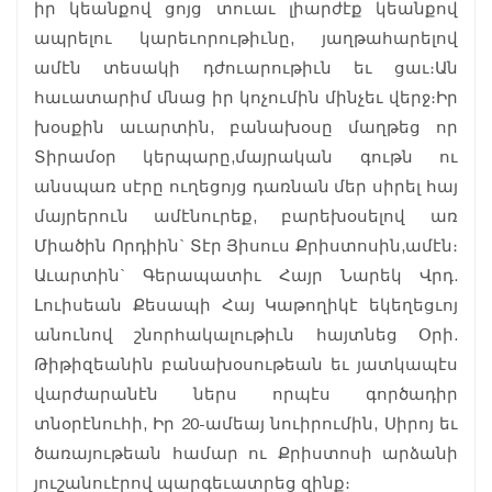
իր կեանքով ցոյց տուաւ լիարժէք կեանքով
ապրելու կարեւորութիւնը, յաղթահարելով
ամէն տեսակի դժուարութիւն եւ ցաւ։Ան
հաւատարիմ մնաց իր կոչումին մինչեւ վերջ։Իր
խօսքին աւարտին, բանախօսը մաղթեց որ
Տիրամօր կերպարը,մայրական գութն ու
անսպառ սէրը ուղեցոյց դառնան մեր սիրել հայ
մայրերուն ամէնուրեք, բարեխօսելով առ
Միածին Որդիին` Տէր Յիսուս Քրիստոսին,ամէն։
Աւարտին` Գերապատիւ Հայր Նարեկ Վրդ.
Լուիսեան Քեսապի Հայ Կաթողիկէ եկեղեցւոյ
անունով շնորհակալութիւն հայտնեց Օրի.
Թիթիզեանին բանախօսութեան եւ յատկապէս
վարժարանէն ներս որպէս գործադիր
տնօրէնուհի, Իր 20-ամեայ նուիրումին, Սիրոյ եւ
ծառայութեան համար ու Քրիստոսի արձանի
յուշանուէրով պարգեւատրեց զինք։