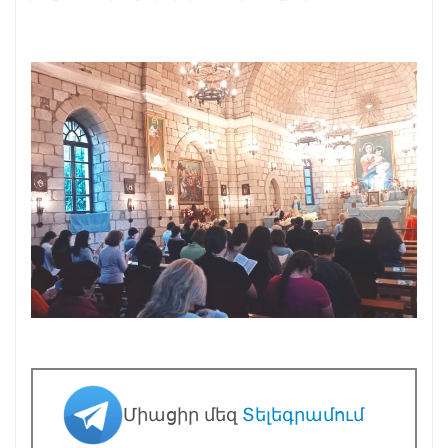
Միացիր մեզ
Տելեգրամում