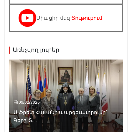
Միացիր մեզ
Յութուբում
Առնչվող լուրեր
09/02/2026
Ալֆրետ Հաւանի պարգեւատրումը՝
Գերշ. Տ....