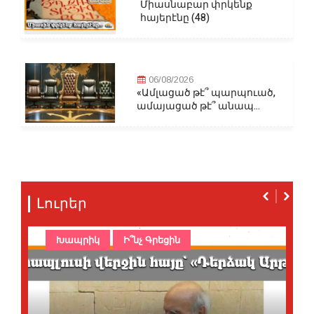
Միասնաբար փրկենք
հայերէնը (48)
06/08/2026
«Ամլացած թէ՞ պարպուած,
ամայացած թէ՞ անապ...
Լուրեր
Խապրիկ
Ի՞նչ Գրեցին