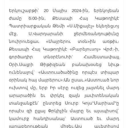
Երկուշաբթի` 20 Մայիս 2024-ին, երեկոյեան
ժամը 6։00-ին, Քեսապի Հայ Կաթողիկէ
Պատրիարքական Թեմի «Ս.Միքայէլ» եկեղեցւոյ
մէջ, Ս.Վարդարանի ջերմեռանդութիւնը
նուիրուեցաւ «Մայրերու տօն»ին առթիւ։
Քեսապի Հայ Կաթողիկէ «Բարեյուսոյ» Վրժ.-ի,
գործադիր տնօրէնուհի` Համեստափայլ
Օրի.Սալբի Թիթիզեան բանախօսեց նիւթ
ունենալով` «Աստուածածինը որպէս տիպար
օրինակ հայ մայրերու»։Ան ըսաւ.«Աստուած նոր
ուխտով մը, երբ Իր սէրը ուզեց յայտնել մարդ
արարածին եւ փրկել զայն յաւիտենական
տանջանքէն` ընտրեց Սուրբ Կոյս"Մարիամ"ը
որպէս զի ըլլայ Փրկիչին մայրը եւ այսպիսով`
կամուրջ հանդիսանայ` Աստուած եւ մարդ
յարաբերութեան միջեւ։Այս աւետիսով