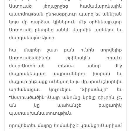
Աստուած յեղաշրջեց համամարդկային
պատմութեան ընթացքը,ուր պարզ եւ աննշան
կոյս մը դարձաւ կիներուն մէջ օրհնեալը,զոր
Աստուած ընտրեց անկէ մարմին առնելու եւ
մարդանալու։Այսօր,
հայ մայրեր շատ բան ունին սորվելիք
Աստուածածինին օրինակէն որպէս
մայր։Աստուած տեսաւ անոր մէջ
մաքրակենցաղ ապրումներու խորան եւ
մաքուր ընթացք ունեցող կոյս մը,որուն շնորհիւ
արժանացաւ կոչուելու "Տիրամայր" եւ
"Աստուսծածին"։Մայր անունը կրելը դիւրին չէ,
ան կը պահանջէ բացառիկ
պատասխանատուութիւն,
որովհետեւ մայրը հոմանիշ է կեանքի։Մարիամ