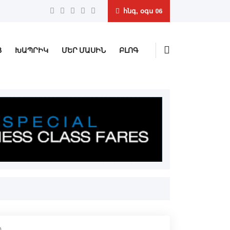
հնգ, օգս 06
Ց
ԽԱՊՐԻԿ
ՄԵՐ ՄԱՍԻՆ
ԲԼՈԳ
ը