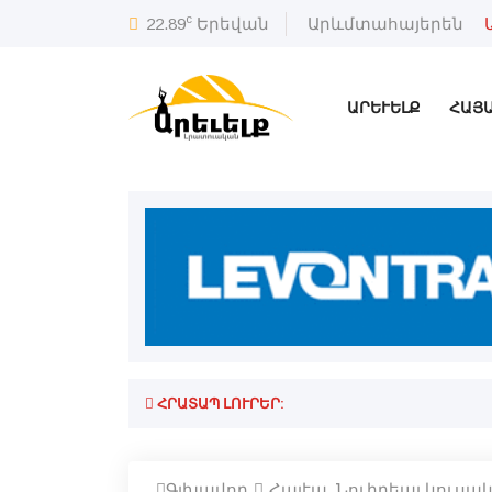
c
22.89
Երեվան
Արևմտահայերեն
ԱՐԵՒԵԼՔ
ՀԱՅ
ՀՐԱՏԱՊ ԼՈՒՐԵՐ:
Գլխավոր
Հալէպ. Նուիրեալ կուս