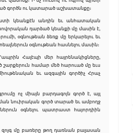
նէ զանոնք։ Ի՞նչ հունով ու ոգիով պիտի
գած գործն ու կատարած աշխատանքը։
ատի կեանքէն անդին եւ անհատական
սովորական դարձած կեանքի մը մասին է,
րումի, օգնութեան ձեռք մը երկարելու եւ
եալներուն օգնութեան հասնելու մասին։
կ՚ապրին Հալէպի մեր հայրենակիցները,
ծ շարքերուն համար մեծ հարուած մը եւս
 միութենական եւ ազգային գործիչ Հրաչ
րումը ոչ միայն բարդագոյն գործ է, այլ
 նման նուիրական գործ տարած եւ ամբողջ
ցներուն օգնելու պատրաստ հայորդիին
 զոյգ մը բառերը թող դառնան բալասան