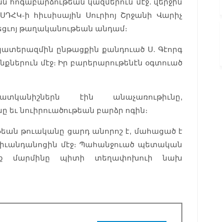
 հոգաբարձութեան կազմերուն մէջ. վերջին
ԴՀԿ-ի հիւսիսային Սուրիոյ Շրջանի Վարիչ
եղեցւոյ թաղականութեան անդամ։
յ պատերազմին ընթացքին քանդուած Ս. Գէորգ
ներուն մէջ։ Իր բարերարութենէն օգտուած
ատկանիշներն էին անաչառութիւնը,
ը եւ նուիրուածութեան բարձր ոգին։
եան թուականը ցարդ անորոշ է, մահացած է
էկ հիւանդանոցին մէջ։ Պահանջուած պետական
ետք մարմինը պիտի տեղափոխուի նախ