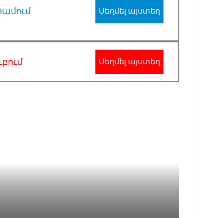
րամում
Սեղմել այստեղ
ւբում
Սեղմել այստեղ