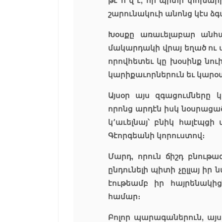
թէ ո՞վ է, որ պիտի փոխարի
շարունակուի անոնց կէս ձ
Խօսքը առաւելաբար անհ
մակարդակի վրայ եղած ու 
որովհետեւ կը խօսինք նուի
կարիքաւորներուն եւ կարօտ
Այսօր այս զգացումները 
որոնց արդէն իսկ նօսրացա
կ՚աւելնայ՝ բնիկ հալէպցի
Գէորգեանի կորուստով։
Մարդ, որուն ճիշդ բնութագ
ընդունելի պիտի չըլլայ իր
էութեամբ իր հայրենակի
համար։
Բոլոր պարագաներուն, այս