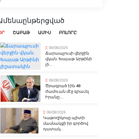
Ամենաընթերցված
ՕՐ
ՇԱԲԱԹ
ԱՄԻՍ
ԲՈԼՈՐԸ
06/08/2026
Ճարապլուսի վերջին
վկան. Խայաթ Արթինի
յի...
06/08/2026
Ծրագրած էին 48
ժամուան մէջ գրաւել
Իրանը....
06/08/2026
Կաթողիկոսը պիտի
մասնակցի իր գործով
դատակ...