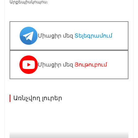
Արքեպիսկոպոս։
Միացիր մեզ
Տելեգրամում
Միացիր մեզ
Յութուբում
Առնչվող լուրեր