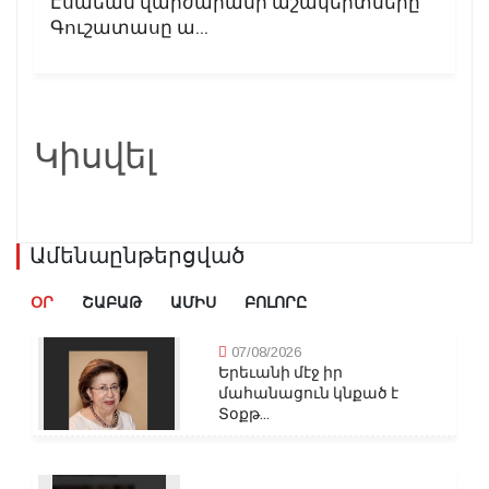
Էսաեան վարժարանի աշակերտները
Գուշատասը ա...
Կիսվել
Ամենաընթերցված
ՕՐ
ՇԱԲԱԹ
ԱՄԻՍ
ԲՈԼՈՐԸ
07/08/2026
Երեւանի մէջ իր
մահանացուն կնքած է
Տօքթ...