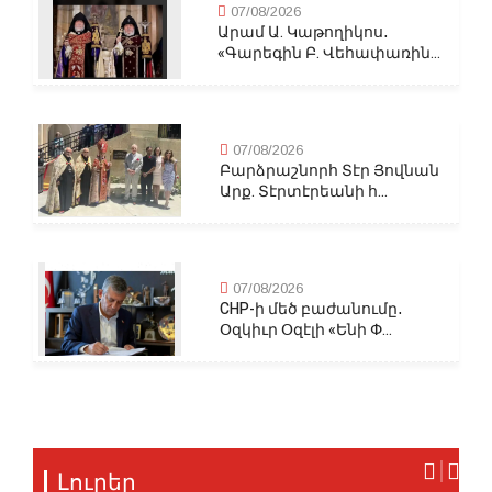
07/08/2026
Արամ Ա. Կաթողիկոս․
«Գարեգին Բ. Վեհափառին...
07/08/2026
Բարձրաշնորհ Տէր Յովնան
Արք. Տէրտէրեանի հ...
07/08/2026
CHP-ի մեծ բաժանումը․
Օզկիւր Օզէլի «Ենի Փ...
Լուրեր