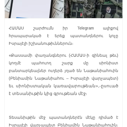
ՀԱՄԱՍ շարժումն իր Telegram ալիքով
հրապարակած է երեք պատանդներու կոչը
Իսրայէլի իշխանութիւններուն։
«Քասսամի փաղանգներու (ՀԱՄԱՍ-ի զինեալ թեւ)
կողմէ պահուող շարք մը սիոնիստ
բանտարկեալներ ուղերձ յղած են Նաթանիահուին
(Բենիամին Նաթանիահու – Իսրայէլի վարչապետ)
եւ սիոնիստական ​​կառավարութեան»,-ըսուած
է տեսանիւթին կից գրութեան մէջ։
Տեսանիւթին մէջ պատանդներէն մէկը դիմած է
Իսրայէլի վարչապետ Բենիամին Նաթանիահուին։