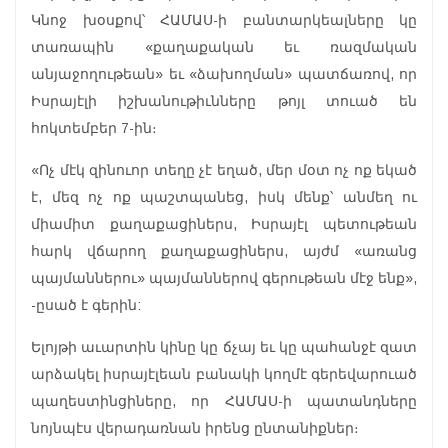
Կնոջ խօսքով՝ ՀԱՄԱՍ-ի բանտարկեալները կը
տառապին «քաղաքական եւ ռազմական
անյաջողութեան» եւ «ձախողման» պատճառով, որ
Իսրայէլի իշխանութիւնները թոյլ տուած են
հոկտեմբեր 7-ին։
«Ոչ մէկ զինուոր տեղը չէ եղած, մեր մօտ ոչ ոք եկած
է, մեզ ոչ ոք պաշտպանեց, իսկ մենք՝ անմեղ ու
միամիտ քաղաքացիներս, Իսրայէլ պետութեան
հարկ վճարող քաղաքացիներս, այժմ «առանց
պայմաններու» պայմաններով գերութեան մէջ ենք»,
-ըսած է գերին:
Ելոյթի աւարտին կինը կը ճչայ եւ կը պահանջէ զատ
արձակել իսրայէլեան բանակի կողմէ գերեվարուած
պաղեստինցիները, որ ՀԱՄԱՍ-ի պատանդները
նոյնպէս վերադառնան իրենց ընտանիքներ։