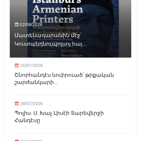
02/08/2026
Մատենադարանին մէջ՝
Կոստանդնուպոլսոյ հայ...
31/07/2026
Շնորհանդէս նուիրուած՝ թրքական
շարժանկարի...
28/07/2026
Պոլիս. Ս. Խաչ Լիսէի Տարեվերջի
Հանդէսը