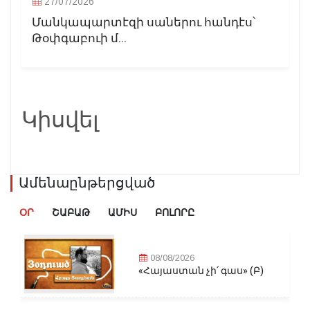
27/07/2026
Մանկապարտէզի սաներու հանդէս՝
Թօփգաբուի մ...
Կիսվել
Ամենաընթերցված
ՕՐ
ՇԱԲԱԹ
ԱՄԻՍ
ԲՈԼՈՐԸ
08/08/2026
«Հայաստան չի՛ գաս» (Բ)