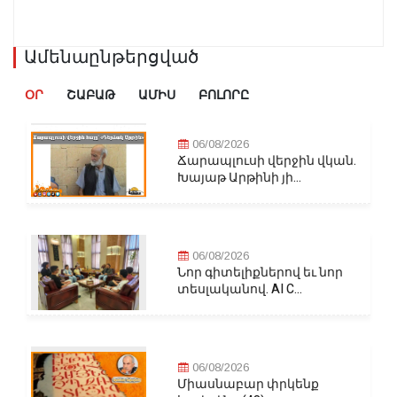
Ամենաընթերցված
ՕՐ
ՇԱԲԱԹ
ԱՄԻՍ
ԲՈԼՈՐԸ
06/08/2026
Ճարապլուսի վերջին վկան.
Խայաթ Արթինի յի...
06/08/2026
Նոր գիտելիքներով եւ նոր
տեսլականով. AI C...
06/08/2026
Միասնաբար փրկենք