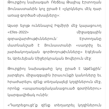
Թուրքիոյ նախագահ Ռեճեպ Թայիպ Էրտողան
Յունաստանին կոչ ըրած է «չկրկնելու մէկ դար
առաջ գործած սխալները»:
Այսօր ելոյթ ունենալով Իզմիրի մէջ կայացուող
«Efes-2022» միջազգային
զօրավարժութիւններուն` Էրտողանը
մատնանշած է Յունաստանի «սադրիչ եւ
յարձակողական գործողութիւնները» Էգէյեան
եւ Արեւելեան Միջերկրական ծովերուն մէջ:
Թուրքիոյ նախագահը կոչ ըրած է Աթէնքին՝
յարգելու միջազգային իրաւունքի կանոները եւ
հրաժարելու զէնք տեղակայելէ կղզիներուն մէջ,
որոնք «ապառազմականացուած գօտիներու»
կարգավիճակ ունին:
«Դադրեցուցէ՛ք զէնք տեղադրել կղզիներուն