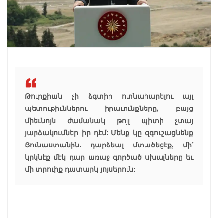
Թուրքիան չի ձգտիր ոտնահարելու այլ
պետութիւններու իրաւունքները, բայց
միեւնոյն ժամանակ թոյլ պիտի չտայ
յարձակումներ իր դէմ: Մենք կը զգուշացնենք
Յունաստանին. դարձեալ մտածեցէք, մի՛
կրկնէք մէկ դար առաջ գործած սխալները եւ
մի տրուիք դատարկ յոյսերուն: