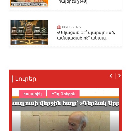
հայերէնը (48)
06/08/2026
«Ամլացած թէ՞ պարպուած,
ամայացած թէ՞ անապ...
Լուրեր
Խապրիկ
Ի՞նչ Գրեցին