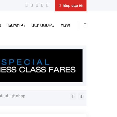
հնգ, օգս 06
Ց
ԽԱՊՐԻԿ
ՄԵՐ ՄԱՍԻՆ
ԲԼՈԳ
ական կէտերը
«Ամլացած թէ՞ պարպուած, 
Աղպաշեան