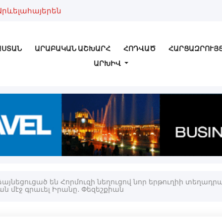
Արևելահայերեն
ԱՍՏԱՆ
ԱՐԱԲԱԿԱՆ ԱՇԽԱՐՀ
ՀՈԴՎԱԾ
ՀԱՐՑԱԶՐՈՒՅ
ԱՐԽԻՎ
այնեցուցած են Հորմուզի նեղուցով նոր երթուղիի տեղադր