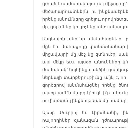
գտած է անմահանալու այլ միջոց մը՝
մեծահարուստներն ու ինքնասէրն
իրենց անունները գրելու, որովհետեւ
մը, զոր մենք կը կոչենք անուանապ
Անցեալին անունը անմահացնելու 
մըն էր. մահացողը կ՚անմահանար ի
միջավայրի մը մէջ կը գտնուէր, ս
այս մէկը եւս. այսօր անունները 
ժամանակ՝ նոյնինքն անձին ցանկութ
ներկայի տարբերութիւնը ա՛յն է, ո
գործերով անմահացնել իրենց ծնող
այսօր ամէ՛ն մարդ կ՚ուզէ ի՛ր անու
ու փառամոլ ինքնութեան մը համար
Այսօր Սուրիոյ եւ Լիբանանի, 
հայորդիներ զանազան դժուարութի
անդին որոշ հայորդիներ տառապող 