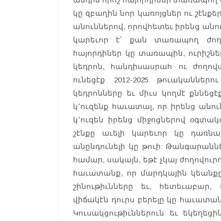
կը զբաղին նոր կառոյցներ ու շէնքե
անուններով, որովհետեւ իրենց ան
կարեւոր է՝ քան տառապող ժող
հայորդիներ կը տառապին, ուրիշնե
կեդրոն, հանդիսասրահ ու ժողո
ունեցէք 2012-2025 թուականներ
կեդրոնները եւ միւս կողմէ քննեցէ
կ՚ուզենք հաւատալ, որ իրենց անո
կ՚ուզեն իրենց միջոցներով օգտակ
շէնքը աւելի կարեւոր կը դառն
անընդունելի կը թուի: Թանգարաննե
համար, սակայն, եթէ չկայ ժողովուր
հաւատանք, որ մարդկային կեանքը
շինութիւնները եւ, հետեւաբա
վիճակէն դուրս բերելը կը հաւատան
Կուսակցութիւններուն եւ եկեղեց