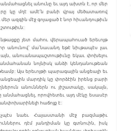
 անմահացնել անունը եւ այդ ախտն է, որ մեր
երը կը մղէ ամէ՛ն բանի վրայ մեծատառով
 մեր ազգին մէջ գոյացած է նոր հիւանդութիւն
աշտութիւն:
ընթացքը յետ մահու վերապահուած երեւոյթ
ր անունով՝ մա՛նաւանդ եթէ նիւթապէս լաւ
ակայն, անուանապաշտութիւնը եկաւ փոխելու
կ՚անմահանան նոյնիսկ անձի կենդանութեան
եամբ: Այս երեւոյթի պարագային անցեալի եւ
ր անցեալին մարդիկ կը փորձէին իրենց բարի
ներուն անուններն ու յիշատակը, սակայն,
նը անմահացնել, որովհետեւ այդ մէկը եսասէր
 անփոխարինելի հաճոյք է:
ինչպէս նաեւ Հայաստանի մէջ բազմաթիւ
ւններու դէմ յանդիման կը գտնուին, իսկ
ժողովուրդին օգնութեան հասնելու փոխարէն