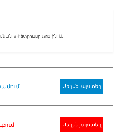
նան, 8 Փետրուար 1992-ին: Ա...
րամում
Սեղմել այստեղ
ւբում
Սեղմել այստեղ