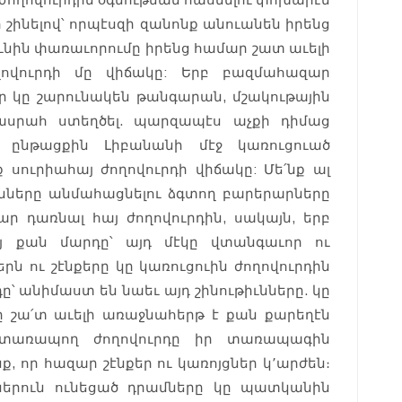
ր շինելով՝ որպէսզի զանոնք անուանեն իրենց
ունին փառաւորումը իրենց համար շատ աւելի
ովուրդի մը վիճակը: Երբ բազմահազար
ր կը շարունակեն թանգարան, մշակութային
վասրահ ստեղծել. պարզապէս աչքի դիմաց
ու ընթացքին Լիբանանի մէջ կառուցուած
ք սուրիահայ ժողովուրդի վիճակը: Մե՛նք ալ
ւնները անմահացնելու ձգտող բարերարները
ար դառնալ հայ ժողովուրդին, սակայն, երբ
այ քան մարդը՝ այդ մէկը վտանգաւոր ու
րն ու շէնքերը կը կառուցուին ժողովուրդին
դը՝ անիմաստ են նաեւ այդ շինութիւնները. կը
 շա՛տ աւելի առաջնահերթ է քան քարեղէն
ր, տառապող ժողովուրդը իր տառապագին
ք, որ հազար շէնքեր ու կառոյցներ կ՚արժեն։
իներուն ունեցած դրամները կը պատկանին