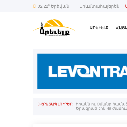
c
32.22
Երեվան
Արևմտահայերեն
ԱՐԵՒԵԼՔ
ՀԱՅ
ՀՐԱՏԱՊ ԼՈՒՐԵՐ:
Իրանն ու Օմանը համաձ