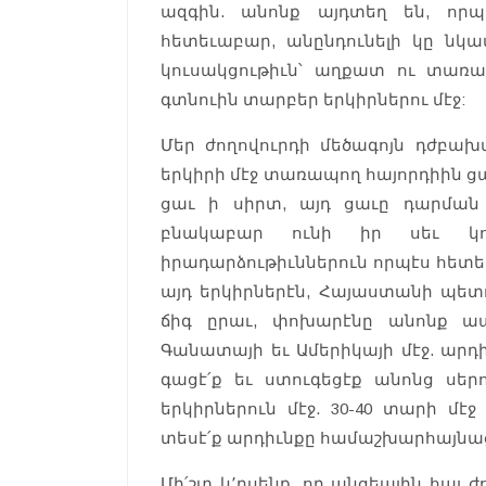
ազգին. անոնք այդտեղ են, որպ
հետեւաբար, անընդունելի կը նկա
կուսակցութիւն՝ աղքատ ու տառապ
գտնուին տարբեր երկիրներու մէջ:
Մեր ժողովուրդի մեծագոյն դժբախտո
երկիրի մէջ տառապող հայորդիին ցա
ցաւ ի սիրտ, այդ ցաւը դարման 
բնակաբար ունի իր սեւ կող
իրադարձութիւններուն որպէս հետեւ
այդ երկիրներէն, Հայաստանի պետու
ճիգ ըրաւ, փոխարէնը անոնք ա
Գանատայի եւ Ամերիկայի մէջ. արդ
գացէ՛ք եւ ստուգեցէք անոնց սեր
երկիրներուն մէջ. 30-40 տարի մէջ
տեսէ՛ք արդիւնքը համաշխարհայնա
Մի՛շտ կ՚ըսենք, որ անցեալին հայ