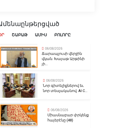
Ամենաընթերցված
ՕՐ
ՇԱԲԱԹ
ԱՄԻՍ
ԲՈԼՈՐԸ
06/08/2026
Ճարապլուսի վերջին
վկան. Խայաթ Արթինի
յի...
06/08/2026
Նոր գիտելիքներով եւ
նոր տեսլականով. AI C...
06/08/2026
Միասնաբար փրկենք
հայերէնը (48)