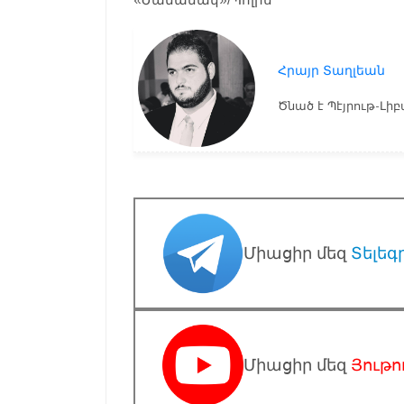
Հրայր Տաղլեան
Ծնած է Պէյրութ-Լիբա
Միացիր մեզ
Տելեգ
Միացիր մեզ
Յութո