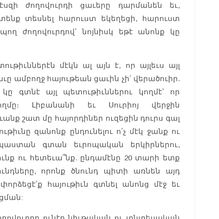
էսզի ժողովուրդի ցաւերը դարմանեն եւ,
տենք տեսնել հարուստ եկեղեցի, հարուստ
ող ժողովուրդով՝ նոյնիսկ եթէ անոնք կը
ւթիւններէն մէկն ալ այն է, որ այլեւս այլ
ւը ամբողջ հայութեան ցաւին չի՛ վերածուիր.
կը գտնէ այլ պետութիւններու կողմէ՝ որ
մը։ Լիբանանի եւ Սուրիոյ վերջին
անք շատ մը հայորդիներ ուզեցին դուրս գալ
թիւնը զանոնք ընդունելու ո՛չ մէկ ջանք ու
պաստան գտան եւրոպական երկիրներու,
իւնք ու հետեւա՞նք. ընդամէնը 20 տարի ետք
ունդները, որոնք ծնունդ պիտի առնեն այդ
 փորձեցէ՛ք հայութիւն գտնել անոնց մէջ եւ
ցման:
 ժողովուրդը ունէր նիւթական ու տնտեսական