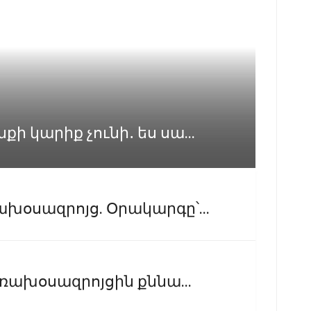
 կարիք չունի․ ես սա...
խօսազրոյց. Օրակարգը՝...
եռախօսազրոյցին քննա...