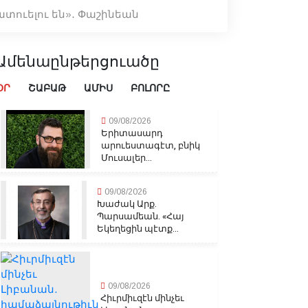
տուելու են»․ Փաշինեան
Ամենաընթերցուածը
ՕՐ
ՇԱԲԱԹ
ԱՄԻՍ
ԲՈԼՈՐԸ
09/08/2026
Երիտասարդ
արուեստագէտ, բնիկ
Մուսալեր...
09/08/2026
Խաժակ Արք.
Պարսամեան. «Հայ
Եկեղեցին պէտք...
09/08/2026
Հիւրմիւզէն մինչեւ