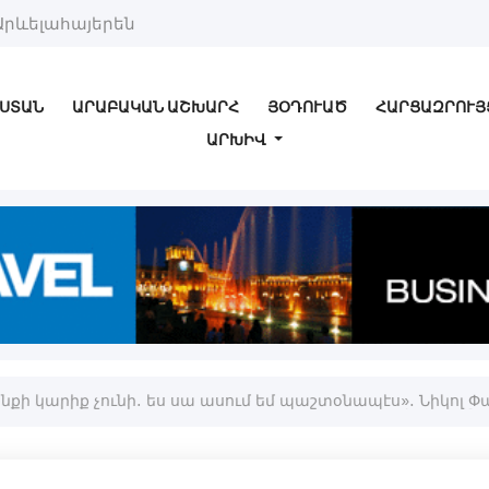
Արևելահայերեն
ՍՏԱՆ
ԱՐԱԲԱԿԱՆ ԱՇԽԱՐՀ
ՅՕԴՈՒԱԾ
ՀԱՐՑԱԶՐՈՒՅ
ԱՐԽԻՎ
ի կարիք չունի․ ես սա ասում եմ պաշտօնապէս»․ Նիկոլ 