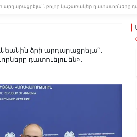
րի արդարացրելա՞․ բոլոր կաշառակեր դատաւորները դա
ւկեանին ձրի արդարացրելա՞․
րները դատուելու են»․