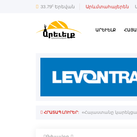
c
33.79
Երեվան
Արևմտահայերեն
ԱՐԵՒԵԼՔ
ՀԱՅԱ
ՀՐԱՏԱՊ ԼՈՒՐԵՐ:
ջանը
«Հայաստանը կարեկցանք
Գլխավոր