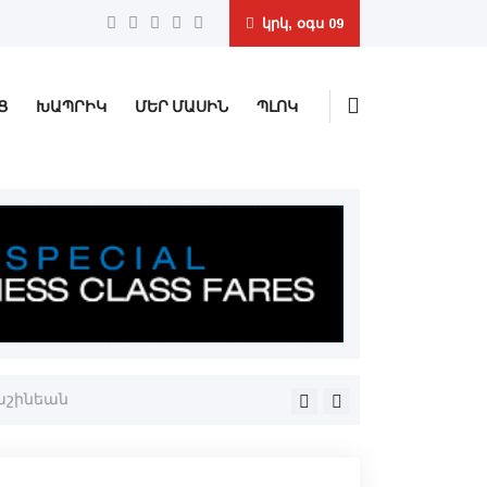
կրկ, օգս 09
Ց
ԽԱՊՐԻԿ
ՄԵՐ ՄԱՍԻՆ
ՊԼՈԿ
Փաշինեան
Երիտասարդ արուեստագէտ,