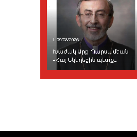
09/08/2026
ԱՆԱՎԵՃ -
Խաժակ Արք. Պարսամեան.
«Հայ Եկեղեցին պէտք...