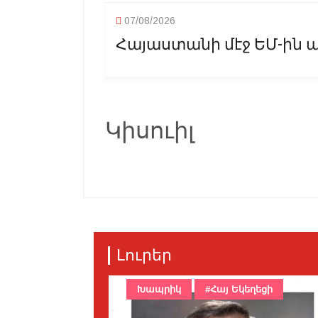
07/08/2026
Հայաստանի մէջ ԵՄ-ին ա
Կիսուիլ
Լուրեր
Խապրիկ
#Հայ Եկեղեցի