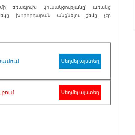
ի եռագլուխ կուսակցությանը՝ առանց
եկը խորհրդարան անցնելու շեմը չէր
րամում
Սեղմել այստեղ
ւբում
Սեղմել այստեղ