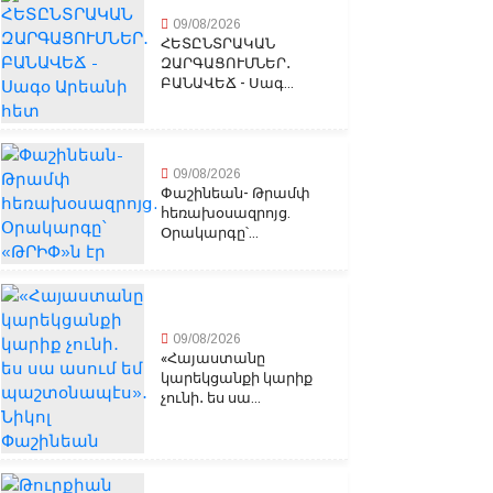
09/08/2026
ՀԵՏԸՆՏՐԱԿԱՆ
ԶԱՐԳԱՑՈՒՄՆԵՐ․
ԲԱՆԱՎԵՃ - Սագ...
09/08/2026
Փաշինեան- Թրամփ
հեռախօսազրոյց.
Օրակարգը՝...
09/08/2026
«Հայաստանը
կարեկցանքի կարիք
չունի․ ես սա...