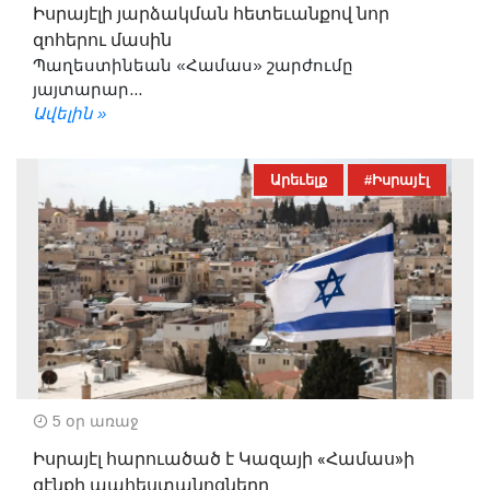
Իսրայէլի յարձակման հետեւանքով նոր
զոհերու մասին
Պաղեստինեան «Համաս» շարժումը
յայտարար...
Ավելին »
Արեւելք
#Իսրայէլ
5 օր առաջ
Իսրայէլ հարուածած է Կազայի «Համաս»ի
զէնքի պահեստանոցները