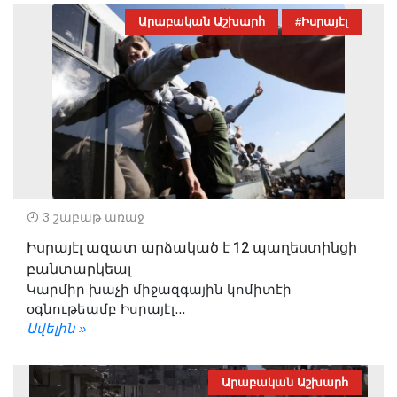
Արաբական Աշխարհ
#Իսրայէլ
3 շաբաթ առաջ
Իսրայէլ ազատ արձակած է 12 պաղեստինցի
բանտարկեալ
Կարմիր խաչի միջազգային կոմիտէի
օգնութեամբ Իսրայէլ...
Ավելին »
Արաբական Աշխարհ