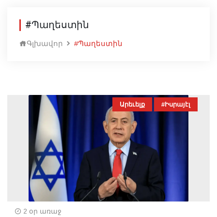
#Պաղեստին
Գլխավոր
#Պաղեստին
Արեւելք
#Իսրայէլ
2 օր առաջ