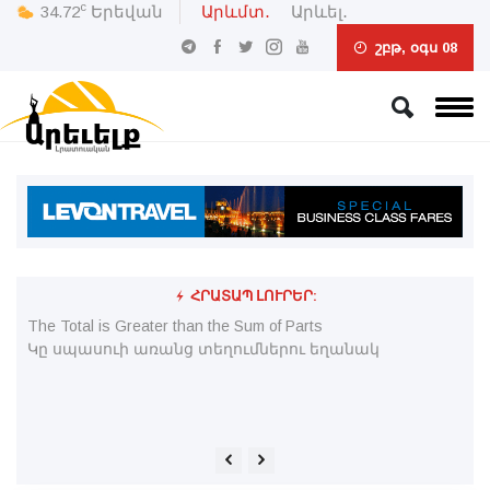
c
34.72
Երեվան
Արևմտ․
Արևել․
շբթ, օգս 08
ՀՐԱՏԱՊ ԼՈՒՐԵՐ:
The Total is Greater than the Sum of Parts
Պէ
շր
«Ն