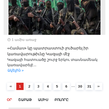
1 ամիս առաջ
«Համաս» կը պատրաստուի լուծարել իր
կառավարութիւնը Կազայի մէջ
Կազայի հատուածը շուրջ երկու տասնամեակ
կառավարելէ...
Ավելին »
⋯
1
2
3
4
5
6
30
31
ՕՐ
ՇԱԲԱԹ
ԱՄԻՍ
ԲՈԼՈՐԸ