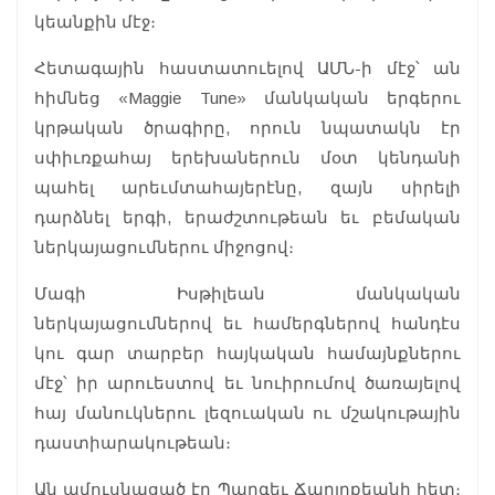
կեանքին մէջ։
Հետագային հաստատուելով ԱՄՆ-ի մէջ՝ ան
հիմնեց «Maggie Tune» մանկական երգերու
կրթական ծրագիրը, որուն նպատակն էր
սփիւռքահայ երեխաներուն մօտ կենդանի
պահել արեւմտահայերէնը, զայն սիրելի
դարձնել երգի, երաժշտութեան եւ բեմական
ներկայացումներու միջոցով։
Մագի Իսթիլեան մանկական
ներկայացումներով եւ համերգներով հանդէս
կու գար տարբեր հայկական համայնքներու
մէջ՝ իր արուեստով եւ նուիրումով ծառայելով
հայ մանուկներու լեզուական ու մշակութային
դաստիարակութեան։
Ան ամուսնացած էր Պարգեւ Ճարլըքեանի հետ։