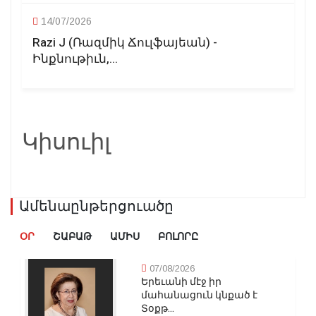
14/07/2026
Razi J (Ռազմիկ Ճուլֆայեան) -
Ինքնութիւն,...
Կիսուիլ
Ամենաընթերցուածը
ՕՐ
ՇԱԲԱԹ
ԱՄԻՍ
ԲՈԼՈՐԸ
07/08/2026
Երեւանի մէջ իր
մահանացուն կնքած է
Տօքթ...