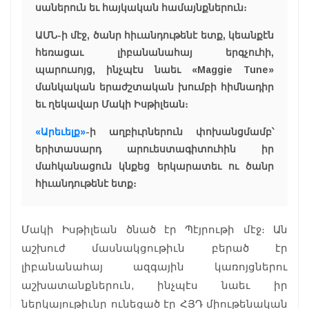
սաներուն եւ հայկական համայնքներուն։
ԱՄՆ-ի մէջ, ծանր հիւանդութենէ ետք, կեանքէն
հեռացաւ լիբանանահայ երգչուհի,
պարուսոյց, ինչպէս նաեւ «Maggie Tune»
մանկական երաժշտական խումբի հիմնադիր
եւ ղեկավար Մակի Իսթիլեան։
«Արեւելք»
-ի աղբիւրներուն փոխանցմամբ՝
երիտասարդ արուեստագիտուհին իր
մահկանացուն կնքեց երկարատեւ ու ծանր
հիւանդութենէ ետք։
Մակի Իսթիլեան ծնած էր Պէյրութի մէջ։ Ան
աշխուժ մասնակցութիւն բերած էր
լիբանանահայ ազգային կառոյցներու
աշխատանքներուն, ինչպէս նաեւ իր
ներկայութիւնը ունեցած էր ՀՅԴ միութենական