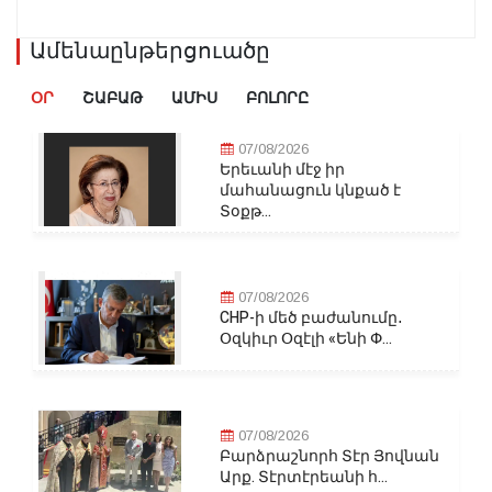
Ամենաընթերցուածը
ՕՐ
ՇԱԲԱԹ
ԱՄԻՍ
ԲՈԼՈՐԸ
07/08/2026
Երեւանի մէջ իր
մահանացուն կնքած է
Տօքթ...
07/08/2026
CHP-ի մեծ բաժանումը․
Օզկիւր Օզէլի «Ենի Փ...
07/08/2026
Բարձրաշնորհ Տէր Յովնան
Արք. Տէրտէրեանի հ...