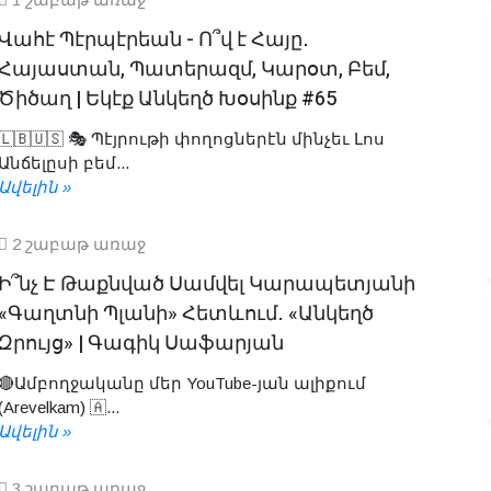
Վահէ Պէրպէրեան - Ո՞վ է Հայը․
Հայաստան, Պատերազմ, Կարօտ, Բեմ,
Ծիծաղ | Եկէք Անկեղծ Խօսինք #65
🇱🇧🇺🇸 🎭 Պէյրութի փողոցներէն մինչեւ Լոս
Անճելըսի բեմ...
Ավելին »
2 շաբաթ առաջ
Ի՞նչ Է Թաքնված Սամվել Կարապետյանի
«Գաղտնի Պլանի» Հետևում․ «Անկեղծ
Զրույց» | Գագիկ Սաֆարյան
🔴Ամբողջականը մեր YouTube-յան ալիքում
(Arevelkam) 🇦...
Ավելին »
3 շաբաթ առաջ