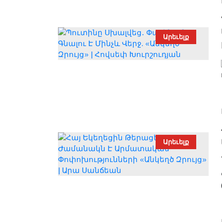
Արեւելք
Արեւելք