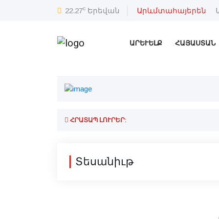
c
22.27
Երեվան
Արևմտահայերեն
ԱՐԵՒԵԼՔ
ՀԱՅԱՍՏԱՆ
ՀՐԱՏԱՊ ԼՈՒՐԵՐ:
Տեսանիւթ