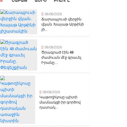
ՕՐ
ՇԱԲԱԹ
ԱՄԻՍ
ԲՈԼՈՐԸ
06/08/2026
Ճարապլուսի վերջին
վկան. Խայաթ Արթինի
յի...
06/08/2026
Ծրագրած էին 48
ժամուան մէջ գրաւել
Իրանը....
06/08/2026
Կաթողիկոսը պիտի
մասնակցի իր գործով
դատակ...