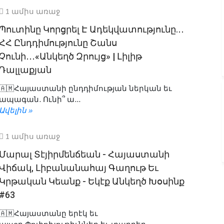
1 ամիս առաջ
Պուտինը Կորցրել Է Ադեկվատությունը.․․
ՀՀ Ընդդիմությունը Շանս
Չունի․․․«Անկեղծ Զրույց» | Լիլիթ
Դալլաքյան
🇦🇲Հայաստանի ընդդիմության ներկան եւ
ապագան. Ունի՞ ա...
Ավելին »
1 ամիս առաջ
Մարալ Տէյիրմենճեան - Հայաստանի
Վիճակ, Լիբանանահայ Գաղութ Եւ
Կրթական Կեանք - Եկէք Անկեղծ Խօսինք
#63
🇦🇲Հայաստանը երէկ եւ