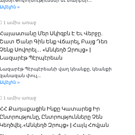
այսօր.Փոփոխութիւններ եւ տարբեր...
Ավելին »
1 ամիս առաջ
Հայաստանը Մեր Սկիզբն Է Եւ Վերջը․
Շատ Ծանր Գին Ենք Վճարել, Բայց Դեռ
Չենք Սովորել.․․ «Անկեղծ Զրույց» |
Նազարէթ Պէրպէրեան
Նազարէթ Պէրպէրեանի վաղ կեանքը, կեանքի
զանազան փուլ...
Ավելին »
1 ամիս առաջ
ՀՀ Քաղաքացին Ինքը Կատարեց Իր
Ընտրությունը, Ընտրությունները Չեն
Կեղծվել․«Անկեղծ Զրույց» | Հայկ Հովյան