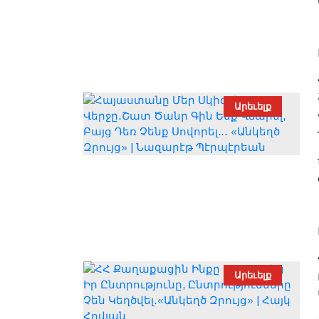
Արեւելք
Արեւելք