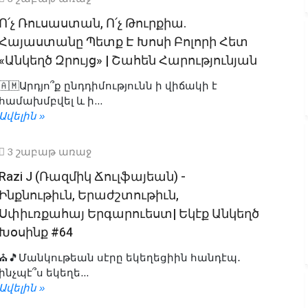
Ո՛չ Ռուսաստան, Ո՛չ Թուրքիա.
Հայաստանը Պետք Է Խոսի Բոլորի Հետ
«Անկեղծ Զրույց» | Շահեն Հարությունյան
🇦🇲Արդյո՞ք ընդդիմությունն ի վիճակի է
համախմբվել և ի...
Ավելին »
3 շաբաթ առաջ
Razi J (Ռազմիկ Ճուլֆայեան) -
Ինքնութիւն, Երաժշտութիւն,
Սփիւռքահայ Երգարուեստ| Եկէք Անկեղծ
Խօսինք #64
⛪️🎵Մանկութեան սէրը եկեղեցիին հանդէպ․
ինչպէ՞ս եկեղե...
Ավելին »