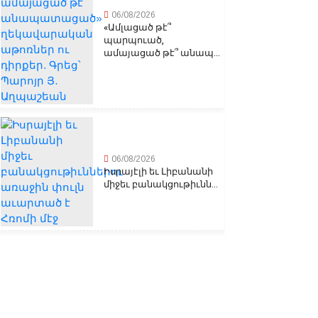
06/08/2026
«Ամլացած թէ՞
պարպուած,
ամայացած թէ՞ անապ...
06/08/2026
Իսրայէլի եւ Լիբանանի
միջեւ բանակցութիւնն...