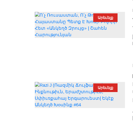
Արեւելք
Արեւելք