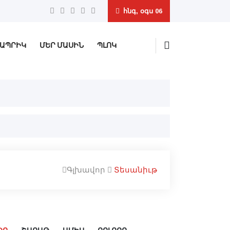
հնգ, օգս 06
ԱՊՐԻԿ
ՄԵՐ ՄԱՍԻՆ
ՊԼՈԿ
Գլխավոր
Տեսանիւթ