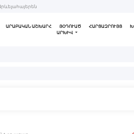
Արևելահայերեն
ԱՐԱԲԱԿԱՆ ԱՇԽԱՐՀ
ՅՕԴՈՒԱԾ
ՀԱՐՑԱԶՐՈՒՅՑ
Խ
ԱՐԽԻՎ