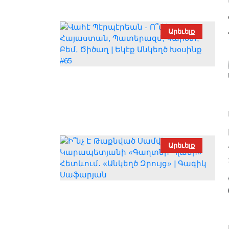
Արեւելք
Արեւելք