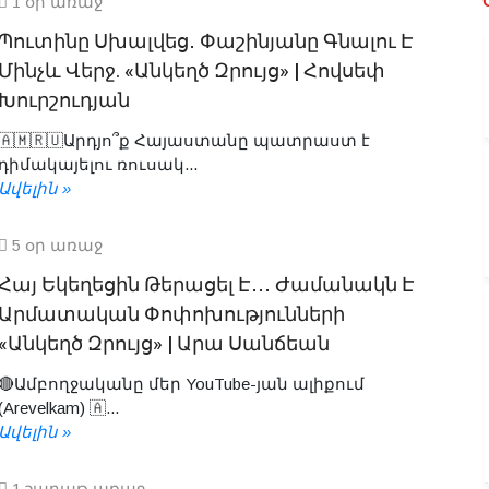
1 օր առաջ
Պուտինը Սխալվեց․ Փաշինյանը Գնալու Է
Մինչև Վերջ. «Անկեղծ Զրույց» | Հովսեփ
Խուրշուդյան
🇦🇲🇷🇺Արդյո՞ք Հայաստանը պատրաստ է
դիմակայելու ռուսակ...
Ավելին »
5 օր առաջ
Հայ Եկեղեցին Թերացել Է․․․ Ժամանակն Է
Արմատական Փոփոխությունների
«Անկեղծ Զրույց» | Արա Սանճեան
🔴Ամբողջականը մեր YouTube-յան ալիքում
(Arevelkam) 🇦...
Ավելին »
1 շաբաթ առաջ