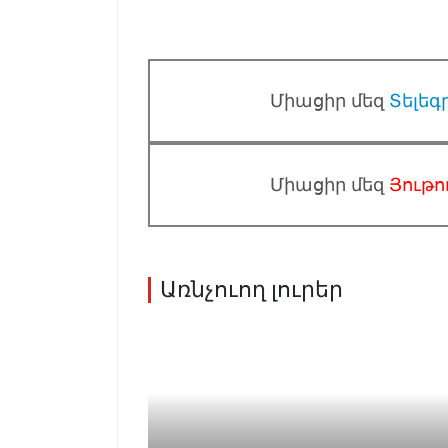
Միացիր մեզ
Տելեգ
Միացիր մեզ
Յութո
Առնչուող լուրեր