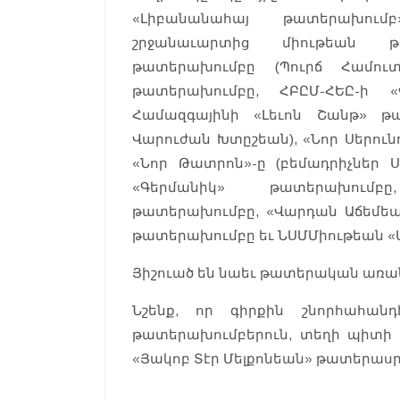
«Լիբանանահայ թատերախում
շրջանաւարտից միութեան թ
թատերախումբը (Պուրճ Համու
թատերախումբը, ՀԲԸՄ-ՀԵԸ-ի 
Համազգայինի «Լեւոն Շանթ» թա
Վարուժան Խտըշեան), «Նոր Սերուն
«Նոր Թատրոն»-ը (բեմադրիչներ 
«Գերմանիկ» թատերախումբը,
թատերախումբը, «Վարդան Աճեմեա
թատերախումբը եւ ՆՍՄՄիութեան 
Յիշուած են նաեւ թատերական առանձ
Նշենք, որ գիրքին շնորհահանդ
թատերախումբերուն, տեղի պիտի ու
«Յակոբ Տէր Մելքոնեան» թատերասր