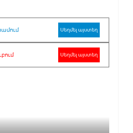
րամում
Սեղմել այստեղ
ւբում
Սեղմել այստեղ