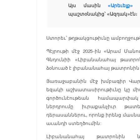
Այս մասին
«Արեւելք»
տ
պաշտօնակից՝ «Ազդակ»էն։
Ստորեւ՝ թղթակցութիւնը ամբողջութ
Պէյրութի մէջ 2025-ին «Արամ Ման
Գնդունիի «Լիբանանահայ թատրոնը
ձօնուած է լիբանանահայ թատրոնին 
Յառաջաբանին մէջ խմբագիր Վարու
եզակի աշխատասիրութիւնը կը մ
գործունէութեան համապարփակ 
ներդրումը իւրաքանչիւր թատ
դերասաններու, որոնք իրենց մասն
աւանդի ստեղծումին:
Լիբանանահայ թատրոնին ն