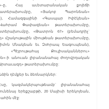
բ»-ը, Հայ աւետարանական քոլեճի
ատերախումբը, «Յակոբ Պարոնեան»
տ), Համազգայինի «Գասպար Իփէկեան»
«Վահրամ Փափազեան» թատերախումբը,
տերախումբը, «Թատրոն 67» (բեմադրիչ`
դ» մշակութային միութեան թատերախումբը,
Սիմոն Մնակեան եւ Զօհրապ Եագուպեան),
 «Պէյրութահայ Քուլիսականներու»
ն»-ի անուան լիբանանահայ ժողովրդական
«Արտաւազդ» թատերախումբը:
ին դէմքեր եւ ձեռնարկներ:
էսը, կազմակերպութեամբ` լիբանանահայ
նենայ երեքշաբթի, 20 Մայիսի երեկոյեան,
ահին մէջ: