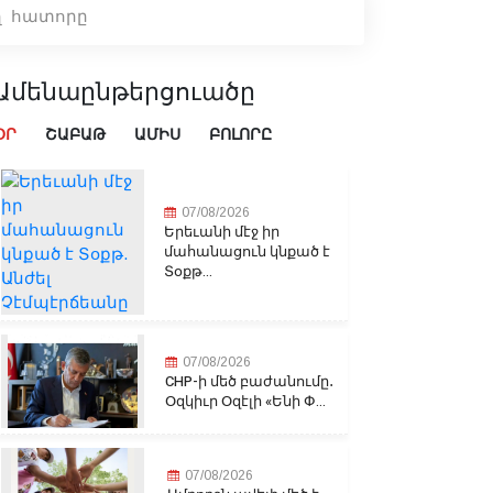
ող հատորը
Ամենաընթերցուածը
ՕՐ
ՇԱԲԱԹ
ԱՄԻՍ
ԲՈԼՈՐԸ
07/08/2026
Երեւանի մէջ իր
մահանացուն կնքած է
Տօքթ...
07/08/2026
CHP-ի մեծ բաժանումը․
Օզկիւր Օզէլի «Ենի Փ...
07/08/2026