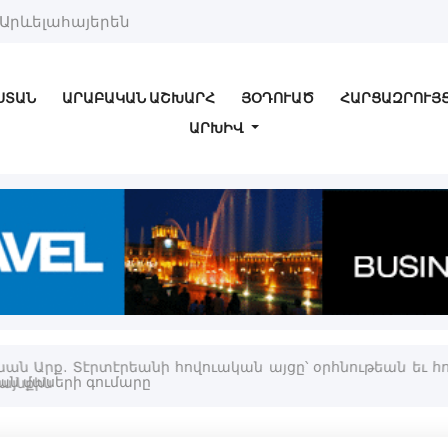
Արևելահայերեն
ՍՏԱՆ
ԱՐԱԲԱԿԱՆ ԱՇԽԱՐՀ
ՅՕԴՈՒԱԾ
ՀԱՐՑԱԶՐՈՒՅ
ԱՐԽԻՎ
նան Արք. Տէրտէրեանի հովուական այցը՝ օրհնութեան եւ հ
այնքին