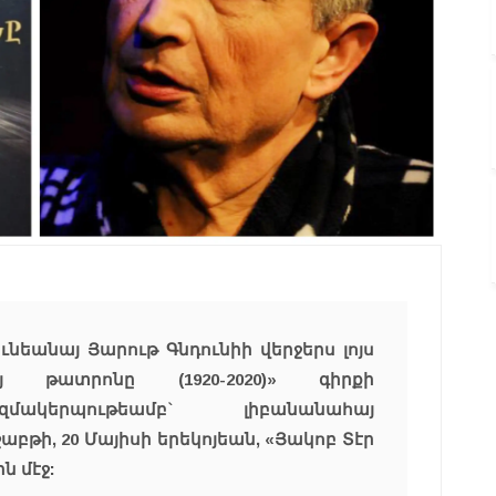
ւնեանայ Յարութ Գնդունիի վերջերս լոյս
յ թատրոնը (1920-2020)» գիրքի
զմակերպութեամբ` լիբանանահայ
բթի, 20 Մայիսի երեկոյեան, «Յակոբ Տէր
 մէջ: