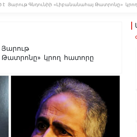
ած է Յարութ Գնդունիի «Լիբանանահայ Թատրոնը» կր
է Յարութ
յ Թատրոնը» կրող հատորը