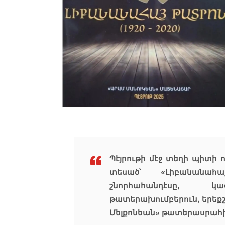
Պէյրութի մէջ տեղի պիտի ո
տեսած՝ «Լիբանանահա
շնորհահանդէսը, կա
թատերախումբերուն, երեքշա
Մելքոնեան» թատերասրահին