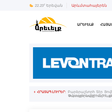
c
22.23
Երեվան
Արևմտահայերեն
ԱՐԵՒԵԼՔ
ՀԱՅԱ
ՀՐԱՏԱՊ ԼՈՒՐԵՐ:
Բարձրաշնորհ Տէր Յով
Փասատինայի հայ համ