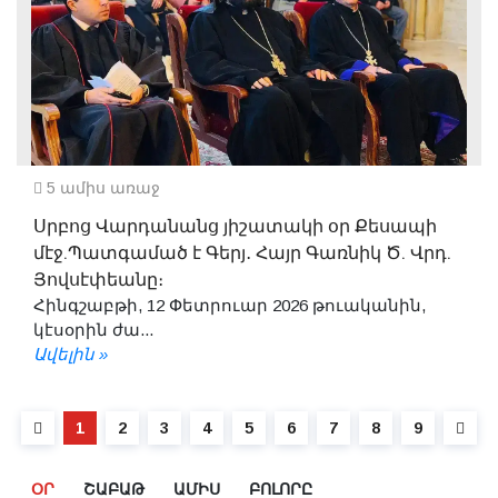
5 ամիս առաջ
Սրբոց Վարդանանց յիշատակի օր Քեսապի
մէջ.Պատգամած է Գերյ․ Հայր Գառնիկ Ծ. Վրդ.
Յովսէփեանը։
Հինգշաբթի, 12 Փետրուար 2026 թուականին,
կէսօրին ժա...
Ավելին »
1
2
3
4
5
6
7
8
9
ՕՐ
ՇԱԲԱԹ
ԱՄԻՍ
ԲՈԼՈՐԸ