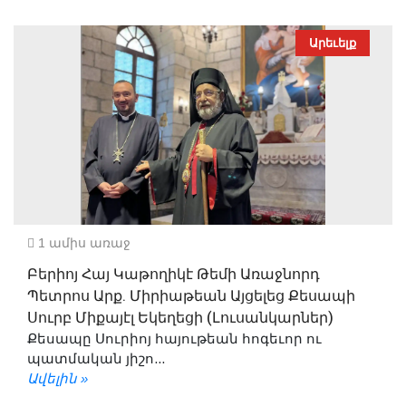
Արեւելք
1 ամիս առաջ
Բերիոյ Հայ Կաթողիկէ Թեմի Առաջնորդ
Պետրոս Արք. Միրիաթեան Այցելեց Քեսապի
Սուրբ Միքայէլ Եկեղեցի (Լուսանկարներ)
Քեսապը Սուրիոյ հայութեան հոգեւոր ու
պատմական յիշո...
Ավելին »