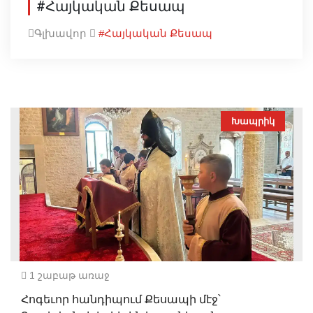
#Հայկական Քեսապ
Գլխավոր
#Հայկական Քեսապ
Խապրիկ
1 շաբաթ առաջ
Հոգեւոր հանդիպում Քեսապի մէջ՝