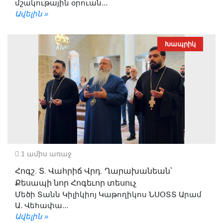
մշակութային օրուան...
Ավելին »
Խապրիկ
1 ամիս առաջ
Հոգշ. Տ. Վահրիճ Վրդ. Ղարախանեան՝
Քեսապի նոր Հոգեւոր տեսուչ
Մեծի Տանն Կիլիկիոյ Կաթողիկոս ՆՍՕՏՏ Արամ
Ա. Վեհափա...
Ավելին »