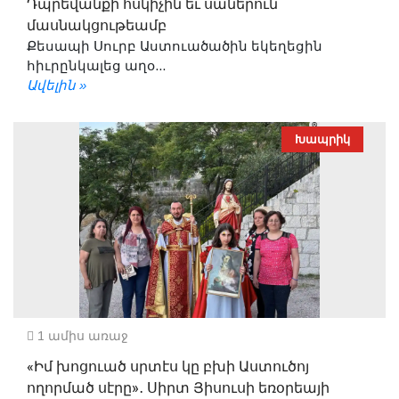
Դպրեվանքի հսկիչին եւ սաներուն
մասնակցութեամբ
Քեսապի Սուրբ Աստուածածին եկեղեցին
հիւրընկալեց աղօ...
Ավելին »
Խապրիկ
1 ամիս առաջ
«Իմ խոցուած սրտէս կը բխի Աստուծոյ
ողորմած սէրը»․ Սիրտ Յիսուսի եռօրեայի