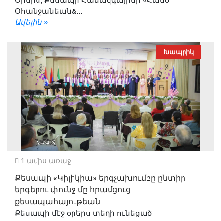
Օրերս, Քեսապի Համազգայինի «Համօ
Օհանջանեան&...
Ավելին »
Խապրիկ
1 ամիս առաջ
Քեսապի «Կիլիկիա» երգչախումբը ընտիր
երգերու փունջ մը հրամցուց
քեսապահայութեան
Քեսապի մէջ օրերս տեղի ունեցած