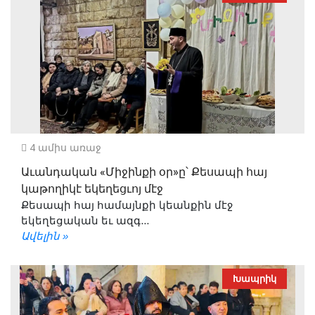
4 ամիս առաջ
Աւանդական «Միջինքի օր»ը՝ Քեսապի հայ
կաթողիկէ եկեղեցւոյ մէջ
Քեսապի հայ համայնքի կեանքին մէջ
եկեղեցական եւ ազգ...
Ավելին »
Խապրիկ