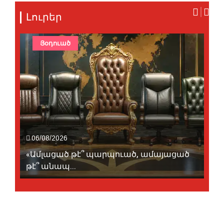
Լուրեր
Յօդուած
06/08/2026
«Ամլացած թէ՞ պարպուած, ամայացած
թէ՞ անապ...