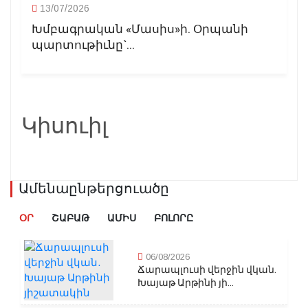
13/07/2026
Խմբագրական «Մասիս»ի. Օրպանի
պարտութիւնը`...
Կիսուիլ
Ամենաընթերցուածը
ՕՐ
ՇԱԲԱԹ
ԱՄԻՍ
ԲՈԼՈՐԸ
06/08/2026
Ճարապլուսի վերջին վկան.
Խայաթ Արթինի յի...