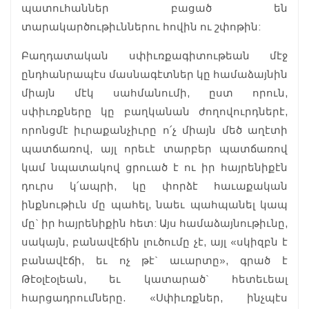
պատուհաններ բացած են
տարակարծութիւններու հովին ու շփոթին:
Բաղդատական սփիւռքագիտութեան մէջ
ընդհանրապէս մասնագէտներ կը համաձայնին
միայն մէկ սահմանումի, ըստ որուն,
սփիւռքները կը բաղկանան ժողովուրդներէ,
որոնցմէ իւրաքանչիւրը ո՛չ միայն մեծ աղէտի
պատճառով, այլ որեւէ տարբեր պատճառով
կամ նպատակով ցրուած է ու իր հայրենիքէն
դուրս կ՛ապրի, կը փորձէ հաւաքական
ինքնութիւն մը պահել, նաեւ պահպանել կապ
մը` իր հայրենիքին հետ: Այս համաձայնութիւնը,
սակայն, բանավէճին լուծումը չէ, այլ «սկիզբն է
բանավէճի, եւ ոչ թէ` աւարտը», գրած է
Թէօլէօլեան, եւ կատարած` հետեւեալ
հարցադրումները. «Սփիւռքներ, ինչպէս