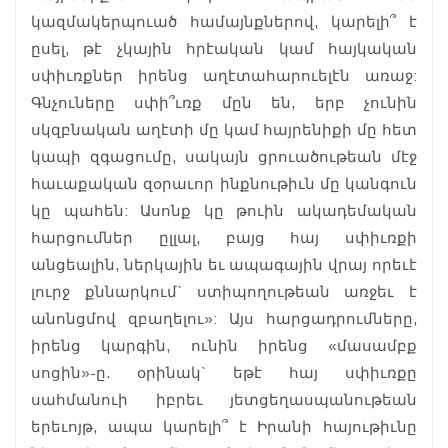
կազմակերպուած համայնքներով, կարելի՞ է
ըսել, թէ չկային հրէական կամ հայկական
սփիւռքներ իրենց աղէտահարուելէն առաջ:
Գնչուները սփի՞ւռք մըն են, երբ չունին
սկզբնական աղէտի մը կամ հայրենիքի մը հետ
կապի զգացումը, սակայն ցրուածութեան մէջ
հաւաքական զօրաւոր ինքնութիւն մը կանգուն
կը պահեն: Ասոնք կը թուին ակադեմական
հարցումներ ըլլալ, բայց հայ սփիւռքի
անցեալին, ներկային եւ ապագային վրայ որեւէ
լուրջ քննարկում` ստիպողութեան առջեւ է
անոնցմով զբաղելու»: Այս հարցադրումները,
իրենց կարգին, ունին իրենց «մասամբք
սոցին»-ը. օրինակ` եթէ հայ սփիւռքը
սահմանուի իբրեւ յետցեղասպանութեան
երեւոյթ, ապա կարելի՞ է Իրանի հայութիւնը