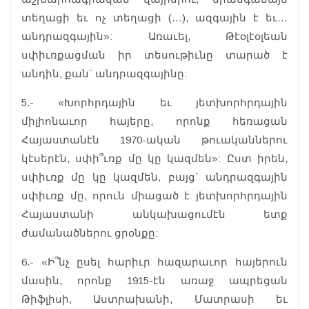
տեղացի եւ ոչ տեղացի (…), ազգային է եւ…
անդրազգային»: Առաւել, Թէօլէօլեան
սփիւռքացման իր տեսութիւնը տարած է
անդին, քան` անդրազգայինը:
5.- «Խորհրդային եւ յետխորհրդային
միլիոնաւոր հայերը, որոնք հեռացան
Հայաստանէն 1970-ական թուականներու
կէսերէն, սփի՞ւռք մը կը կազմեն»: Ըստ իրեն,
սփիւռք մը կը կազմեն, բայց` անդրազգային
սփիւռք մը, որուն միացած է յետխորհրդային
Հայաստանի անկախացումէն ետք
ժամանածներու ցրօնքը:
6.- «Ի՞նչ ըսել հարիւր հազարաւոր հայերուն
մասին, որոնք 1915-էն առաջ ապրեցան
Թիֆլիսի, Աստրախանի, Մատրասի եւ