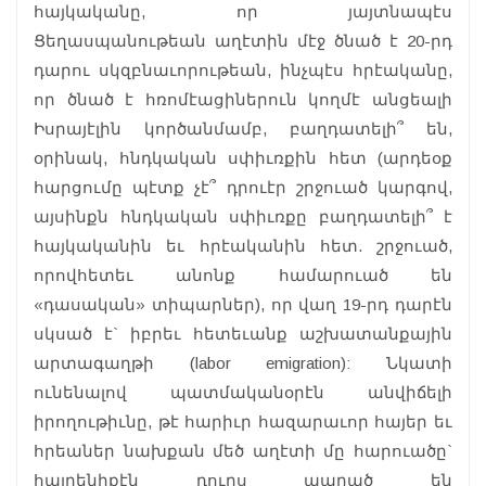
հայկականը, որ յայտնապէս
Ցեղասպանութեան աղէտին մէջ ծնած է 20-րդ
դարու սկզբնաւորութեան, ինչպէս հրէականը,
որ ծնած է հռոմէացիներուն կողմէ անցեալի
Իսրայէլին կործանմամբ, բաղդատելի՞ են,
օրինակ, հնդկական սփիւռքին հետ (արդեօք
հարցումը պէտք չէ՞ դրուէր շրջուած կարգով,
այսինքն հնդկական սփիւռքը բաղդատելի՞ է
հայկականին եւ հրէականին հետ. շրջուած,
որովհետեւ անոնք համարուած են
«դասական» տիպարներ), որ վաղ 19-րդ դարէն
սկսած է` իբրեւ հետեւանք աշխատանքային
արտագաղթի (labor emigration): Նկատի
ունենալով պատմականօրէն անվիճելի
իրողութիւնը, թէ հարիւր հազարաւոր հայեր եւ
հրեաներ նախքան մեծ աղէտի մը հարուածը`
հայրենիքէն դուրս ապրած են