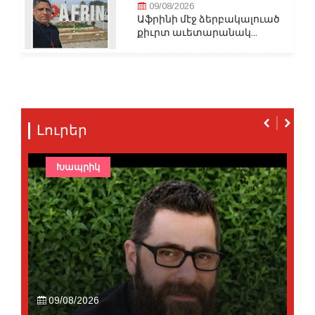
09/08/2026
Աֆրինի մէջ ձերբակալուած
քիւրտ աւետարանակ...
Լուրեր
Խապրիկ
09/08/2026