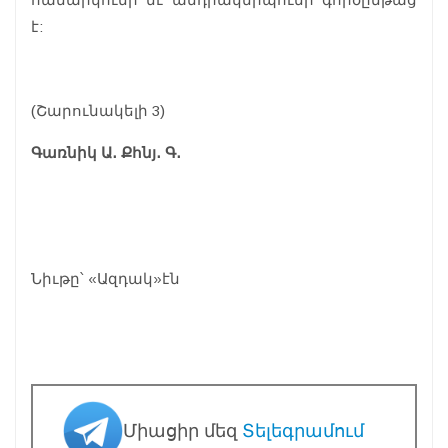
է:
(Շարունակելի 3)
Գառնիկ Ա․ Քհնյ․ Գ․
Նիւթը՝ «Ազդակ»էն
Միացիր մեզ
Տելեգրամում