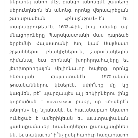
ներառել անոր մէջ, քանզի անոնցմէ շատերը
սերունդներն են անոնց, որոնք վերապրեցան
շահաբասեան «բնաջնջում»-էն եւ
տարագրութենէն, 1603-4-ին, իսկ ոմանք ալ`
մնացորդները Պարսկաստանի մաս դարձած
երբեմնի Հայաստանի Խոյ կամ Սալմաստ
շրջաններու բնակիչներուն, շարունակեցին
դիմանալ. եւս օրինակ` խորհրդահայերը եւ
յետխորհրդային միլիոնաւոր հայերը, որոնք
հեռացան Հայաստանէն 1970-ական
թուականներու կէսերէն, սփի՞ւռք մը կը
կազմեն, թէ՞ պարզապէս այլ երկիրներու (ինք
գործածած է «overseas» բառը, որ «ծովերէն
անդին» կը նշանակէ, եւ հաւանաբար նկատի
ունեցած է ամերիկեան եւ աւստրալիական
ցամաքամասեր հասնողները) քաղաքացիներ
են: Եւ տակաւին` ի՞նչ ըսել հարիւր հազարաւոր