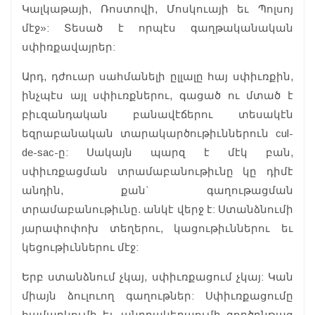
Կալկաթայի, Ռոստովի, Մոսկուայի եւ Պոլսոյ
մէջ»: Տեսած է որպէս գաղթականական
սփիռքավայրեր:
Արդ, դժուար սահմանելի ըլլալը հայ սփիւռքին,
ինչպէս այլ սփիւռքներու, գացած ու մտած է
բիւզանդական բանավէճերու տեսակէն
եզրաբանական տարակարծութիւններուն cul-
de-sac-ը: Սակայն պարզ է մէկ բան,
սփիւռքացման տրամաբանութիւնը կը դիմէ
անդին, քան` գաղութացման
տրամաբանութիւնը. անկէ վերջ է: Ստանձնումի
յարափոփոխ տեղերու, կացութիւններու եւ
կեցութիւններու մէջ:
Երբ ստանձնում չկայ, սփիւռքացում չկայ: Կան
միայն ձուլուող գաղութներ: Սփիւռքացումը
համարկումի եւ անդրակերպումի գործընթաց