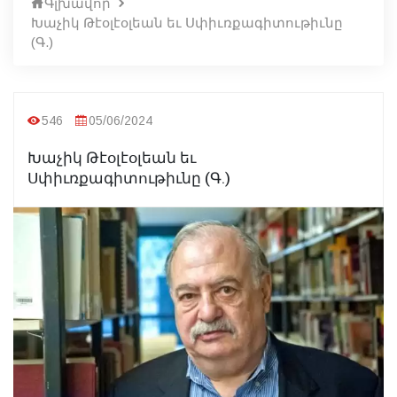
Գլխավոր
Խաչիկ Թէօլէօլեան եւ Սփիւռքագիտութիւնը
(Գ.)
546
05/06/2024
Խաչիկ Թէօլէօլեան եւ
Սփիւռքագիտութիւնը (Գ.)