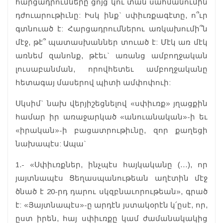
հարցադրումները ցոյց կու տան սահմանումին
դժուարութիւնը: Իսկ ինք` սփիւռքագէտը, ո՞ւր
գտնուած է: Հարցադրումներու առկախումի՞ն
մէջ, թէ՞ պատասխաններ տուած է: Մէկ առ մէկ
առնեմ զանոնք, թէեւ` առանց ամբողջական
լուսաբանման, որովհետեւ ամբողջականը
հետագայ մասերով պիտի ամփոփուի:
Սկսիմ` նախ վերյիշեցնելով «սփիւռք» յղացքին
համար իր առաջարկած «անուանական»-ի եւ
«իրական»-ի բացատրութիւնը, զոր քաղեցի
նախապէս: Ապա`
1.- «Սփիւռքներ, ինչպէս հայկականը (…), որ
յայտնապէս Ցեղասպանութեան աղէտին մէջ
ծնած է 20-րդ դարու սկզբնաւորութեան», գրած
է: «Յայտնապէս»-ը արդէն յստակօրէն կ՛ըսէ, որ,
ըստ իրեն, հայ սփիւռքը կամ ժամանակակից