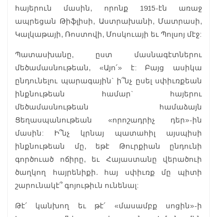
հայերուն մասին, որոնք 1915-էն առաջ
ապրեցան Թիֆլիսի, Աստրախանի, Մատրասի,
Կալկաթայի, Ռոստովի, Մոսկուայի եւ Պոլսոյ մէջ:
Պատասխանը, ըստ մասնագէտներու
մեծամասնութեան, «Այո՛» է: Բայց ասիկա
ընդունելու պարագային` ի՞նչ ըսել սփիւռքեան
ինքնութեան համար` հայերու
մեծամասնութեան համաձայն
Ցեղասպանութեան «որոշադրիչ դեր»-ին
մասին: Ի՞նչ կրնայ պատահիլ այսպիսի
ինքնութեան մը, եթէ Թուրքիան ընդունի
գործուած ոճիրը, եւ Հայաստանը վերածուի
ծաղկող հայրենիքի. հայ սփիւռք մը պիտի
շարունակէ՞ գոյութիւն ունենալ:
Թէ՛ կանխող եւ թէ՛ «մասամբք սոցին»-ի