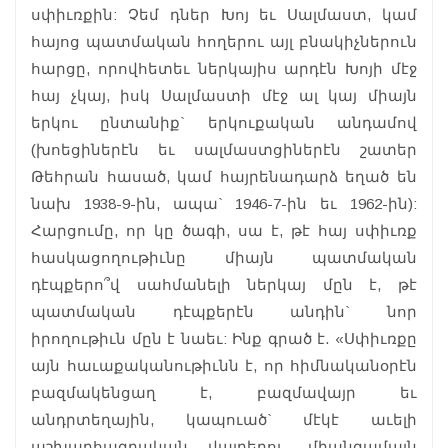
սփիւռքին: Չեմ դներ Խոյ եւ Սալմաստ, կամ
հայոց պատմական հողերու այլ բնակիչներուն
հարցը, որովհետեւ ներկայիս արդէն Խոյի մէջ
հայ չկայ, իսկ Սալմաստի մէջ ալ կայ միայն
երկու ընտանիք` երկուքական անդամով
(խոեցիներէն եւ սալմաստցիներէն շատեր
Թեհրան հասած, կամ հայրենադարձ եղած են
նախ 1938-9-ին, ապա` 1946-7-ին եւ 1962-ին):
Հարցումը, որ կը ծագի, սա է, թէ հայ սփիւռք
հասկացողութիւնը միայն պատմական
դէպքերո՞վ սահմանելի ներկայ մըն է, թէ
պատմական դէպքերէն անդին` նոր
իրողութիւն մըն է նաեւ: Ինք գրած է. «Սփիւռքը
այն հաւաքականութիւնն է, որ հիմնականօրէն
բազմակենցաղ է, բազմավայր եւ
անդրտեղային, կապուած` մէկէ աւելի
աշխարհագրական վայրերու, միանգամայն