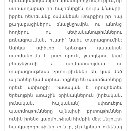
երեւակայականօրէն միաամբողջ հայութիւն, որ
ստիպողաբար իր հայրենիքէն դուրս կ՛ապրի`
իբրեւ հետեւանք օսմանեան Թուրքիոյ իր հայ
քաղաքացիներու բնաջնջումին, ու անոնց
հողերու ու սեփականութիւններու
բռնագրաւման, ուստի` նաեւ տարագրումին:
Ասիկա սփիւռք երեւոյթի դասական
սահմանումն է, ըստ որուն, ջարդերու, կամ
բնաջնջումի եւ արմատախլման ու
տարագրութեան բրտութիւններ են, կամ մեծ
աղէտներ կամ արհաւիրքներ են պատճառները
որեւէ սփիւռքի: Դասական է, որովհետեւ
երեւոյթին առաջին օրինակներուն (հրէական,
յունական, հայկական) սփռուելու
պատմութիւնները այնպիսի բրտութիւններ
ունին իրենց կազմութեան հիմքին մէջ: Անշուշտ
հասկացողութիւնը չունէր, չէր կրնար ունենալ