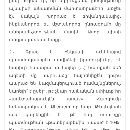
ըսել ուզած էր, որ սփիւռքեան լինելութիւնը
այնպիսի անսահման մարտահրաւէրի առջեւ
է), սակայն խորհած է բովանդակալից,
ինքնանորոգ եւ մշտանորոգ ընթացումի մը
անհրաժեշտութեան մասին: Ասոր պիտի
անդրադառնամ ետքը:
2.- Գրած է. «Նկատի ունենալով
պատմականօրէն անվիճելի իրողութիւնը, թէ
հարիւր հազարաւոր հայեր (…) նախքան մեծ
աղէտի մը հարուածը` հայրենիքէն դուրս
ապրած են կազմակերպուած համայնքներով,
կարելի՞ է ըսել», թէ չկար հայկական սփիւռք իր
«աղէտահարուելէն առաջ»: Հարցումը
հռետորական է: Անշուշտ որ կար: Թէօլէօլեան
այն կարծիքին է, թէ հայ սփիւռքը
պատմութեան «թատերաբեմին հասած է 1045-