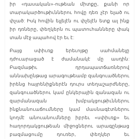
իր «դասական»-ութեան միտքը, քանի որ
տարակարծութիւններու հովը դեռ չէր ելած ու
փչած: Իսկ հովին ելլելէն ու փչելէն ետք ալ ինք
իր դռները, փեղկերն ու պատուհանները փակ
տան մէջ ապահով էր եւ է:
Բայց սփիւռք երեւոյթը սահմանելը
դժուարացած է ժամանակէ մը ասդին:
Բազմաթիւ դրդապատճառներով
աննախընթաց արագութեամբ զանգուածներու
իրենց հայրենիքներէն դուրս տեղաշարժները,
զանգուածներու կամ ընկերային զանազան ու
զարմանազան խմբակցութիւններու
ինքնանուաճումները կամ մասնագէտներու
կողմէ անուանումները իբրեւ «սփիւռք» եւ
հաղորդակցութեան միջոցներու արագընթաց
բազմացումը դուռեր, փեղկեր եւ