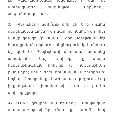
էն, Բագրատունեաց անկումէն ի վեր, եւ
արտագաղթի բազմաթիւ ալիքներով`
«վերանորոգուած»»:
3.- «Գնչուները սփի՞ւռք մըն են, երբ չունին
սկզբնական աղէտի մը կամ հայրենիքի մը հետ
կապի զգացումը, սակայն ցրուածութեան մէջ
հաւաքական զօրաւոր ինքնութիւն մը կանգուն
կը պահեն»: Թէօլէօլեանի մօտ պատասխանը
յստակօրէն կայ. սփիւռք մը միայն
ինքնութենական երեւոյթ չէ. ինքնութիւնը
բաղադրիչ մըն է, թէեւ` հիմնական, սփիւռքի մը:
Նոյնպէս` հայրենիքի հետ կապի զգացումը: Լոկ
ինքնութեան գիտակցութիւն մը չի բաւեր
սփիւռք ըլլալու:
4.- 1603-4 դէպքին պատճառով յառաջացած
պարսկահայութիւնը մաս կը կազմէ՞ հայ