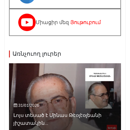
Միացիր մեզ
Յութուբում
Առնչուող լուրեր
31/01/2026
Լոյս տեսած է Մինաս Թէօլէօլեանի
յիշատակին...