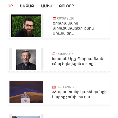
ՕՐ
ՇԱԲԱԹ
ԱՄԻՍ
ԲՈԼՈՐԸ
09/08/2026
Երիտասարդ
արուեստագէտ, բնիկ
Մուսալեր...
09/08/2026
Խաժակ Արք. Պարսամեան.
«Հայ Եկեղեցին պէտք...
09/08/2026
«Հայաստանը կարեկցանքի
կարիք չունի․ ես սա...