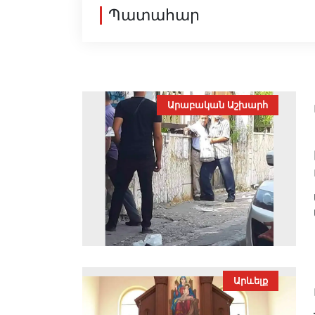
Պատահար
Արաբական Աշխարհ
Արևելք