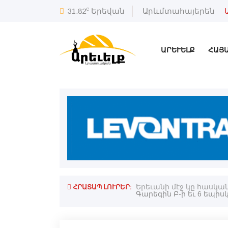
c
31.82
Երեվան
Արևմտահայերեն
ԱՐԵՒԵԼՔ
ՀԱՅ
ՀՐԱՏԱՊ ԼՈՒՐԵՐ:
ած է
Երեւանի մէջ կը հասկ