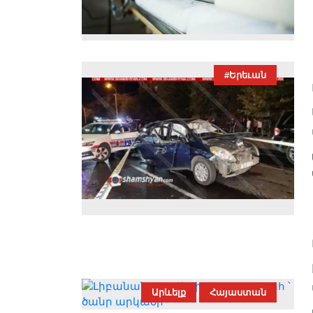
#Երեւան
Արևելք
Հայաստան