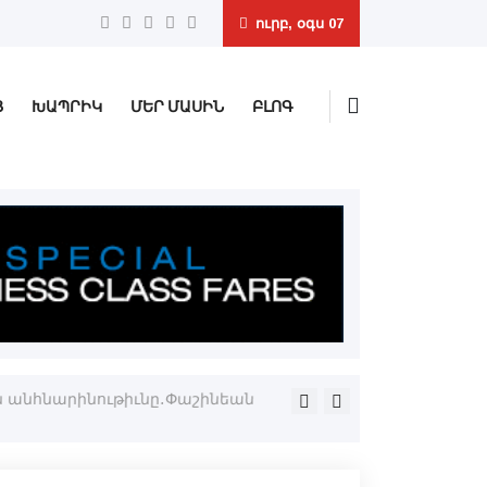
ուրբ, օգս 07
Ց
ԽԱՊՐԻԿ
ՄԵՐ ՄԱՍԻՆ
ԲԼՈԳ
ն անհնարինութիւնը․Փաշինեան
«Եկեղեցական անունով չդի