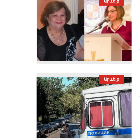
Արևելք
Արևելք