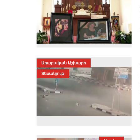
Արաբական Աշխարհ
Տեսանյութ