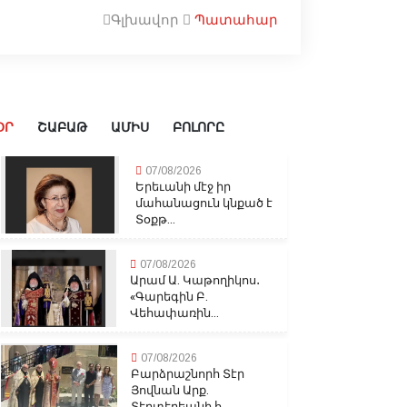
Գլխավոր
Պատահար
ՕՐ
ՇԱԲԱԹ
ԱՄԻՍ
ԲՈԼՈՐԸ
07/08/2026
Երեւանի մէջ իր
մահանացուն կնքած է
Տօքթ...
07/08/2026
Արամ Ա. Կաթողիկոս․
«Գարեգին Բ.
Վեհափառին...
07/08/2026
Բարձրաշնորհ Տէր
Յովնան Արք.
Տէրտէրեանի հ...