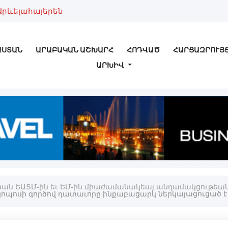
Արևելահայերեն
ԱՍՏԱՆ
ԱՐԱԲԱԿԱՆ ԱՇԽԱՐՀ
ՀՈԴՎԱԾ
ՀԱՐՑԱԶՐՈՒՅ
ԱՐԽԻՎ
անան ԵԱՏՄ-ին եւ ԵՄ-ին միաժամանակեայ անդամակցութեա