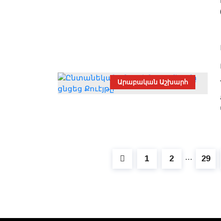
Արաբական Աշխարհ
1
2
29
⋯