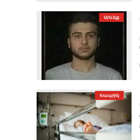
Արևելք
Խապրիկ