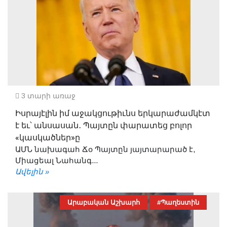
3 տարի առաջ
Իսրայէլին իմ աջակցութիւնս երկարաժամկէտ
է եւ՝ անսասան․ Պայտըն փարատեց բոլոր
«կասկածներ»ը
ԱՄՆ նախագահ Ճօ Պայտըն յայտարարած է,
Միացեալ Նահանգ...
Ավելին »
Արաբական Աշխարհ
#Պաղեստին