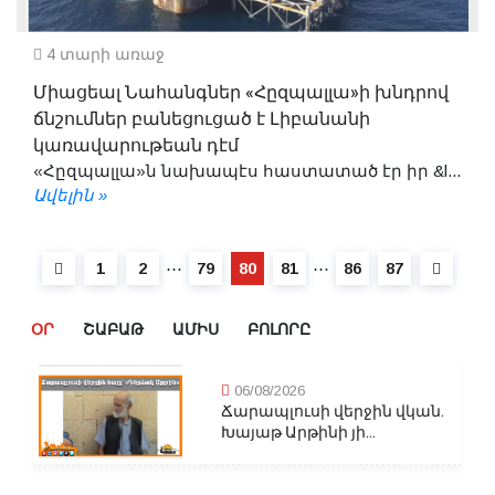
4 տարի առաջ
Միացեալ Նահանգներ «Հըզպալլա»ի խնդրով
ճնշումներ բանեցուցած է Լիբանանի
կառավարութեան դէմ
«Հըզպալլա»ն նախապէս հաստատած էր իր &l...
Ավելին »
⋯
⋯
1
2
79
80
81
86
87
ՕՐ
ՇԱԲԱԹ
ԱՄԻՍ
ԲՈԼՈՐԸ
06/08/2026
Ճարապլուսի վերջին վկան.
Խայաթ Արթինի յի...