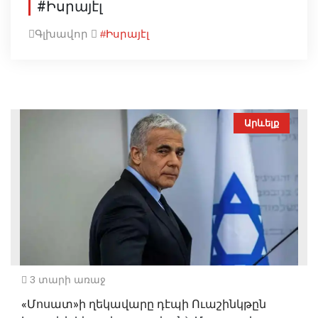
#Իսրայէլ
Գլխավոր
#Իսրայէլ
Արևելք
3 տարի առաջ
«Մոսատ»ի ղեկավարը դէպի Ուաշինկթըն