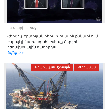
4 տարի առաջ
Հերցոկ-Էրտողան հեռախօսային քննարկում
Իսրայէլի նախագահ՝ Իսհաք Հերցոկ
հեռախօսային հաղորդա...
Ավելին »
Արաբական Աշխարհ
#Լիբանան