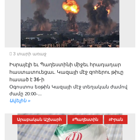
3 տարի առաջ
Իսրայէլի եւ Պաղեստինի միջեւ հրադադար
հաստատուեցաւ. Կազայի մէջ զոհերու թիւը
հասած է 36-ի
Օգոստոս եօթին Կազայի մէջ տեղական ժամով
ժամը 20:00-...
Ավելին »
Արաբական Աշխարհ
#Պաղեստին
#Իրան